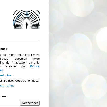
enue !
st pas mon idée ! » est votre
ez-vous quotidien avec
ualité de l'innovation dans le
eur financier, par
Patrice
rd
.
voir plus
…
t :
patrice@cestpasmonidee.fr
2551-539X
rcher