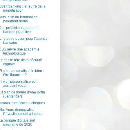
Open banking : le leurre de la
monétisation
Vers la fin du terminal de
paiement dédié
Des prédictions pour une
banque proactive
Une autre option pour l'agence
bancaire
DBS ouvre une académie
technologique
Le casse-tête de la sécurité
digitale
Et si on automatisait le bien-
être financier ?
Tinkoff personnalise son
assistant vocal
L'écran de fumée d'Ana Botín
(Santander)
Venmo encaisse les chèques
Abn Amro démocratise
l'investissement à impact
La banque digitale sort
gagnante de 2020