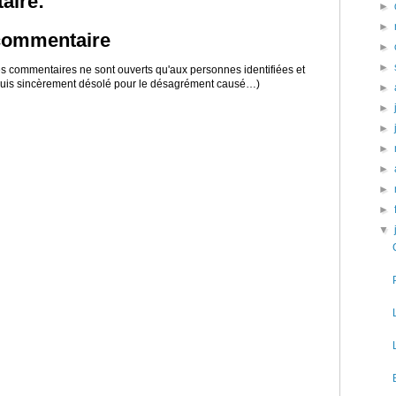
aire:
►
►
 commentaire
►
►
 les commentaires ne sont ouverts qu'aux personnes identifiées et
 suis sincèrement désolé pour le désagrément causé…)
►
►
►
►
►
►
►
▼