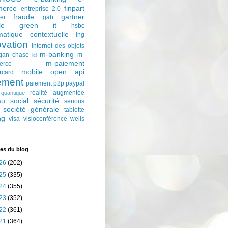
erce
finpart
entreprise 2.0
fraude
gartner
ter
gab
le
green it
hsbc
matique contextuelle
ing
ovation
internet des objets
m-banking
gan chase
m-
lcl
m-paiement
erce
mobile
open api
rcard
ement
paiement p2p
paypal
réalité augmentée
quantique
au social
sécurité
serious
société générale
tablette
ng
visa
visioconférence
wells
es du blog
26
(202)
25
(335)
24
(355)
23
(352)
22
(361)
21
(364)