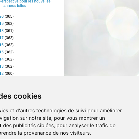
Perspective pour les nouvelles
années folles
20
(365)
19
(362)
18
(361)
17
(363)
16
(363)
15
(362)
14
(362)
13
(362)
12
(360)
11
(401)
10
(238)
 des cookies
ies et d'autres technologies de suivi pour améliorer
vigation sur notre site, pour vous montrer un
 des publicités ciblées, pour analyser le trafic de
prendre la provenance de nos visiteurs.