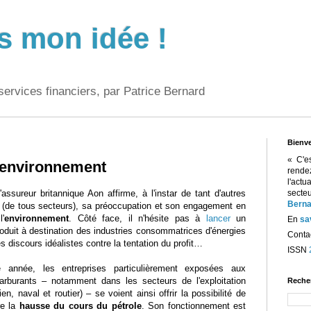
s mon idée !
services financiers, par Patrice Bernard
Bienv
« C'e
'environnement
rend
l'act
l'assureur britannique Aon affirme, à l'instar de tant d'autres
sect
Berna
s (de tous secteurs), sa préoccupation et son engagement en
l'
environnement
. Côté face, il n'hésite pas à
lancer
un
En
sa
oduit à destination des industries consommatrices d'énergies
Contac
es discours idéalistes contre la tentation du profit…
ISSN
 année, les entreprises particulièrement exposées aux
carburants – notamment dans les secteurs de l'exploitation
Reche
en, naval et routier) – se voient ainsi offrir la possibilité de
re la
hausse du cours du pétrole
. Son fonctionnement est