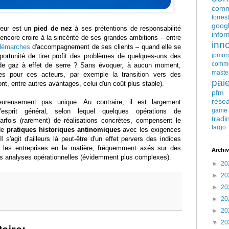
comm
forres
goog
ureur est un
pied de nez
à ses prétentions de responsabilité
infor
encore croire à la sincérité de ses grandes ambitions – entre
inn
démarches
d'accompagnement de ses clients – quand elle se
jpmor
pportunité de tirer profit des problèmes de quelques-uns des
comm
 de gaz à effet de serre ? Sans évoquer, à aucun moment,
maste
les pour ces acteurs, par exemple la transition vers des
pai
nt, entre autres avantages, celui d'un coût plus stable).
pfm
rése
ureusement pas unique. Au contraire, il est largement
game
d'esprit général, selon lequel quelques opérations de
tradi
arfois (rarement) de réalisations concrètes, compensent le
fargo
 de
pratiques historiques antinomiques
avec les exigences
 s'agit d'ailleurs là peut-être d'un effet pervers des indices
les entreprises en la matière, fréquemment axés sur des
Archiv
des analyses opérationnelles (évidemment plus complexes).
►
20
►
20
►
20
►
20
►
20
▼
20