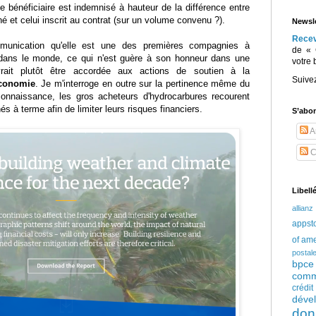
e bénéficiaire est indemnisé à hauteur de la différence entre
é et celui inscrit au contrat (sur un volume convenu ?).
Newsle
Rece
unication qu'elle est une des premières compagnies à
de « 
n dans le monde, ce qui n'est guère à son honneur dans une
votre 
vrait plutôt être accordée aux actions de soutien à la
Suive
économie
. Je m'interroge en outre sur la pertinence même du
onnaissance, les gros acheteurs d'hydrocarbures recourent
 à terme afin de limiter leurs risques financiers.
S’abo
Ar
C
Libell
allianz
appst
of am
postal
bpce
comm
crédi
déve
don