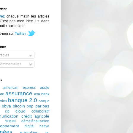
tter
vez
chaque matin les articles
C'est pas mon idée ! » dans
boîte aux lettres.
z-moi sur
Twitter
nner
ticles
ommentaires
és
american express
apple
assurance
ore
axa
bank
banque 2.0
erica
banque
bbva
bitcoin
bnp paribas
e
cloud
citi
collaboratif
unication
crédit agricole
t mutuel
dématérialisation
loppement
digital native
nées
e-banking
e-