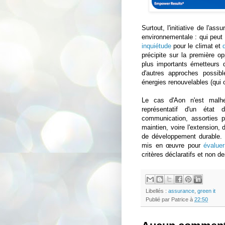
Surtout, l'initiative de l'ass
environnementale : qui peut 
inquiétude
pour le climat et
précipite sur la première o
plus importants émetteurs
d'autres approches possib
énergies renouvelables (qui o
Le cas d'Aon n'est malhe
représentatif d'un état 
communication, assorties p
maintien, voire l'extension,
de développement durable. Il
mis en œuvre pour
évaluer
critères déclaratifs et non 
Libellés :
assurance
,
green it
Publié par
Patrice
à
22:50