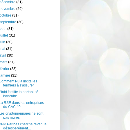
décembre
(31)
novembre
(29)
octobre
(31)
septembre
(30)
août
(31)
juillet
(31)
juin
(30)
mai
(31)
avril
(30)
mars
(31)
février
(28)
janvier
(31)
Comment Pula incite les
fermiers à s'assurer
Plaid facilite la portabilité
bancaire
La RSE dans les entreprises
du CAC 40
Les cryptomonnaies ne sont
pas mûres
BNP Paribas cherche revenus,
désespérément…