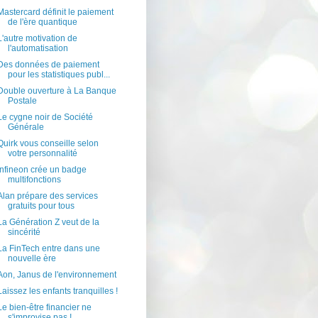
Mastercard définit le paiement
de l'ère quantique
L'autre motivation de
l'automatisation
Des données de paiement
pour les statistiques publ...
Double ouverture à La Banque
Postale
Le cygne noir de Société
Générale
Quirk vous conseille selon
votre personnalité
Infineon crée un badge
multifonctions
Alan prépare des services
gratuits pour tous
La Génération Z veut de la
sincérité
La FinTech entre dans une
nouvelle ère
Aon, Janus de l'environnement
Laissez les enfants tranquilles !
Le bien-être financier ne
s'improvise pas !