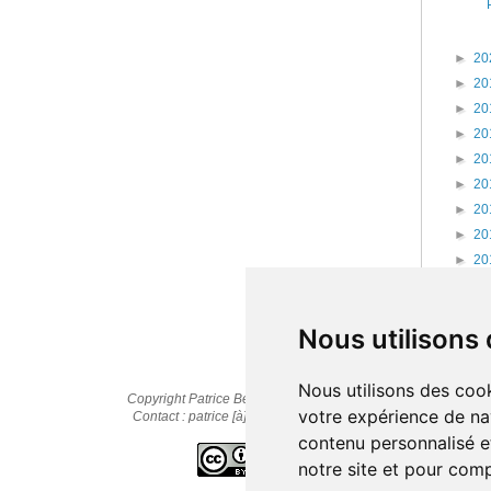
►
20
►
20
►
20
►
20
►
20
►
20
►
20
►
20
►
20
►
20
►
20
Nous utilisons
Nous utilisons des cook
Copyright Patrice Bernard © 2010-2025
votre expérience de na
Contact : patrice [à] cestpasmonidee.fr
contenu personnalisé et
notre site et pour com