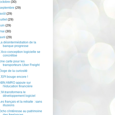
octobre
(30)
septembre
(29)
août
(29)
juillet
(29)
juin
(29)
mai
(30)
avril
(29)
La désintermédiation de la
banque progresse
L'éco-conception logicielle se
concrétise
Une carte pour les
transporteurs Uber Freight
Éloge de la curiosité
L'EPI bouge encore !
ABN AMRO appuie sur
l'éducation financière
L'IA transformera le
développement logiciel
Les français et la retraite : sans
illusions
Ocho s'intéresse au patrimoine
des freelances