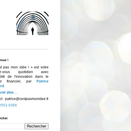
enue !
st pas mon idée ! » est votre
ez-vous quotidien avec
ualité de l'innovation dans le
eur financier, par
Patrice
rd
.
voir plus
…
t :
patrice@cestpasmonidee.fr
2551-539X
rcher