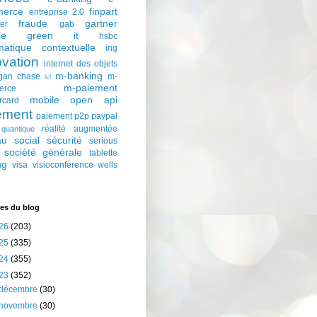
erce
finpart
entreprise 2.0
fraude
gartner
ter
gab
le
green it
hsbc
matique contextuelle
ing
ovation
internet des objets
m-banking
gan chase
m-
lcl
m-paiement
erce
mobile
open api
rcard
ement
paiement p2p
paypal
réalité augmentée
quantique
au social
sécurité
serious
société générale
tablette
ng
visa
visioconférence
wells
es du blog
26
(203)
25
(335)
24
(355)
23
(352)
décembre
(30)
novembre
(30)