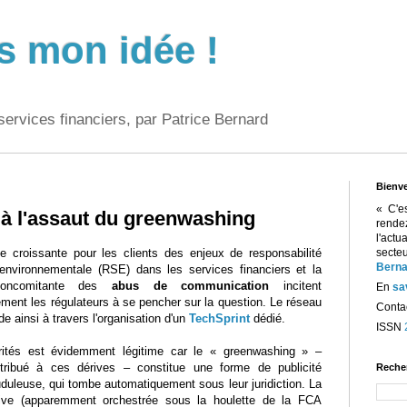
s mon idée !
services financiers, par Patrice Bernard
Bienv
« C'e
 à l'assaut du greenwashing
rend
l'act
ce croissante pour les clients des enjeux de responsabilité
sect
Berna
 environnementale (RSE) dans les services financiers et la
oncomitante des
abus de communication
incitent
En
sa
ment les régulateurs à se pencher sur la question. Le réseau
Contac
de ainsi à travers l'organisation d'un
TechSprint
dédié.
ISSN
rités est évidemment légitime car le « greenwashing » –
tribué à ces dérives – constitue une forme de publicité
Reche
duleuse, qui tombe automatiquement sous leur juridiction. La
tiative (apparemment orchestrée sous la houlette de la FCA