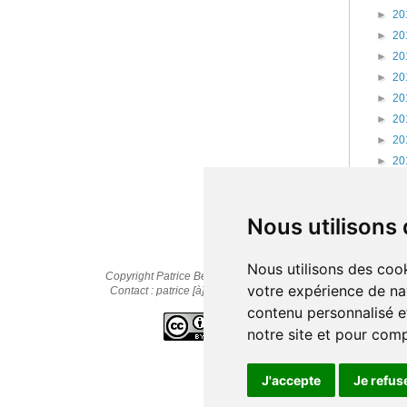
►
20
►
20
►
20
►
20
►
20
►
20
►
20
►
20
►
20
►
20
Nous utilisons
Nous utilisons des cook
Copyright Patrice Bernard © 2010-2025
votre expérience de na
Contact : patrice [à] cestpasmonidee.fr
contenu personnalisé et
notre site et pour com
J'accepte
Je refus