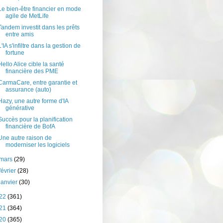
Le bien-être financier en mode
agile de MetLife
Tandem investit dans les prêts
entre amis
L'IA s'infiltre dans la gestion de
fortune
Hello Alice cible la santé
financière des PME
CarmaCare, entre garantie et
assurance (auto)
Hazy, une autre forme d'IA
générative
Succès pour la planification
financière de BofA
Une autre raison de
moderniser les logiciels
mars
(29)
février
(28)
janvier
(30)
22
(361)
21
(364)
20
(365)