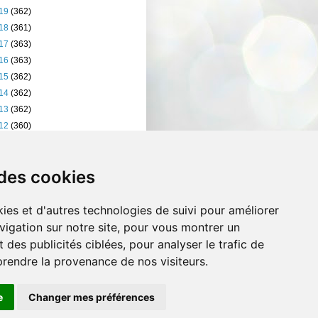
19
(362)
18
(361)
17
(363)
16
(363)
15
(362)
14
(362)
13
(362)
12
(360)
11
(401)
10
(238)
 des cookies
ies et d'autres technologies de suivi pour améliorer
vigation sur notre site, pour vous montrer un
 des publicités ciblées, pour analyser le trafic de
prendre la provenance de nos visiteurs.
e
Changer mes préférences