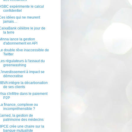
HSBC expérimente le calcul
confidentiel
Ces idées qui ne meurent
jamais…
CaixaBank célèbre le jour de
la terre
Minna lance la gestion
d'abonnement en API
Le double rêve inaccessible de
Twitter
Les régulateurs à l'assaut du
greenwashing
L'investissement à impact se
démocratise
BBVA intègre la décarbonation
de ses clients
Visa s'infiltre dans le paiement
P2P
La finance, complexe ou
incompréhensible ?
Earned, la gestion de
patrimoine des médecins
BPCE crée une chaire sur la
banque mutualiste