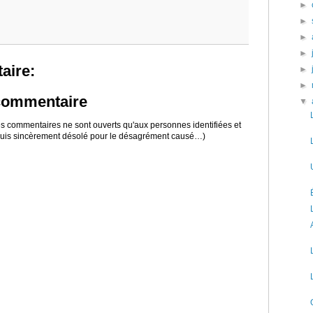
►
►
►
►
aire:
►
►
 commentaire
▼
 les commentaires ne sont ouverts qu'aux personnes identifiées et
 suis sincèrement désolé pour le désagrément causé…)