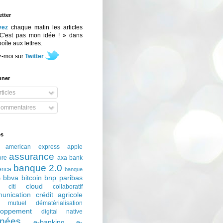
tter
vez
chaque matin les articles
C'est pas mon idée ! » dans
boîte aux lettres.
z-moi sur
Twitter
nner
ticles
ommentaires
és
american express
apple
assurance
ore
axa
bank
banque 2.0
erica
banque
bbva
bitcoin
bnp paribas
e
cloud
citi
collaboratif
unication
crédit agricole
t mutuel
dématérialisation
loppement
digital native
nées
e-banking
e-