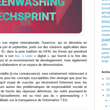
comm
forres
goog
infor
inn
jpmor
comm
maste
pai
 son origine internationale, l'exercice, qui se déroulera en
pfm
re juin et septembre, porte sur des solutions applicables dans
rése
. Et, dans la pure tradition du GFiN, les firmes qui prendront
game
ccès à son
bac à sable
« digital », qui fournit à la fois des
tradi
ues) et un environnement de développement, mais également
fargo
 collaborative et un espace de démonstration.
Archiv
inédite (à ma connaissance), sera certainement intéressant à
ins pour les concepts susceptibles d'en émerger que pour les
►
20
qu'il risque de susciter, qui résonneront fortement avec les
►
20
urs autour des problématiques de responsabilité sociale et
►
20
e fournir des réponses définitives, les outils pourraient-ils
, factuellement, est ou n'est pas du « greenwashing » ?
▼
20
débats sur la transparence de l'information ? Etc.
►
►