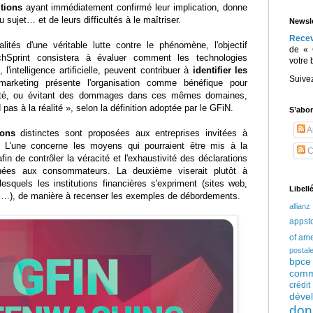
utions
ayant immédiatement confirmé leur implication, donne
u sujet… et de leurs difficultés à le maîtriser.
Newsle
Rece
ités d'une véritable lutte contre le phénomène, l'objectif
de « 
hSprint consistera à évaluer comment les technologies
votre 
'intelligence artificielle, peuvent contribuer à
identifier les
Suive
rketing présente l'organisation comme bénéfique pour
iété, ou évitant des dommages dans ces mêmes domaines,
pas à la réalité », selon la définition adoptée par le GFiN.
S’abo
Ar
ons
distinctes sont proposées aux entreprises invitées à
. L'une concerne les moyens qui pourraient être mis à la
C
fin de contrôler la véracité et l'exhaustivité des déclarations
nées aux consommateurs. La deuxième viserait plutôt à
esquels les institutions financières s'expriment (sites web,
Libell
s…), de manière à recenser les exemples de débordements.
allianz
appst
of am
postal
bpce
comm
crédi
déve
don