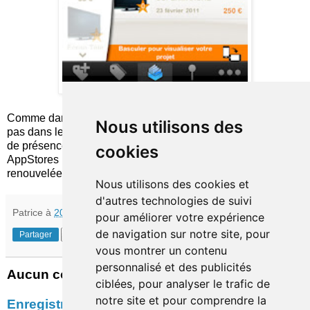
Comme dans le cas de la Caixa, cette application ne restera
Nous utilisons des
pas dans les annales. Elle confirme en tous cas la stratégie
de présence, plutôt orientée marketing, de Cofidis sur les
cookies
AppStores mobiles, avec des solutions pratiques et
renouvelées régulièrement.
Nous utilisons des cookies et
d'autres technologies de suivi
Patrice
à
20:22
pour améliorer votre expérience
de navigation sur notre site, pour
Partager
vous montrer un contenu
personnalisé et des publicités
Aucun commentaire:
ciblées, pour analyser le trafic de
notre site et pour comprendre la
Enregistrer un commentaire