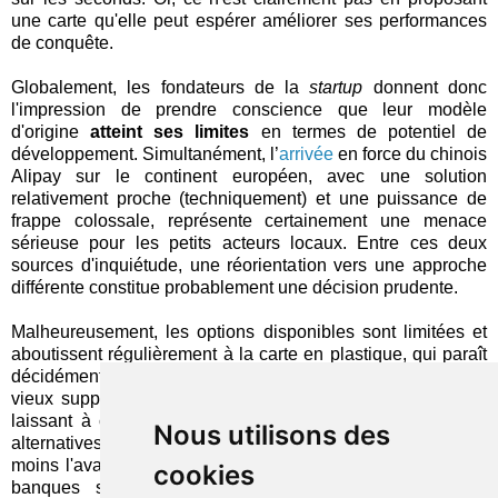
une carte qu'elle peut espérer améliorer ses performances
de conquête.
Globalement, les fondateurs de la
startup
donnent donc
l'impression de prendre conscience que leur modèle
d'origine
atteint ses limites
en termes de potentiel de
développement. Simultanément, l’
arrivée
en force du chinois
Alipay sur le continent européen, avec une solution
relativement proche (techniquement) et une puissance de
frappe colossale, représente certainement une menace
sérieuse pour les petits acteurs locaux. Entre ces deux
sources d'inquiétude, une réorientation vers une approche
différente constitue probablement une décision prudente.
Malheureusement, les options disponibles sont limitées et
aboutissent régulièrement à la carte en plastique, qui paraît
décidément
indéboulonnable
. Et chaque « retour » vers ce
vieux support ne fait que renforcer sa position dominante,
laissant à chaque fois moins de place pour de possibles
Nous utilisons des
alternatives. À défaut de mieux, cette hégémonie donne au
moins l'avantage de stimuler la créativité des
startups
: les
cookies
banques seraient avisées de s'inspirer des fonctions