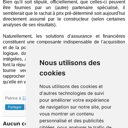
Bien qu'il soit stipulé, officiellement, que celles-ci peuvent
être fournies par un (autre) partenaire spécialisé, il
semblerait que le rachat à prix pré-déterminé soit aujourd'hui
directement assumé par le constructeur (selon certaines
analyses de ses résultats).
Naturellement, les solutions d'assurance et financières
constituent une composante indispensable de l'acquisition
et de la possession d'une voiture. Il est donc parfaitement
logique, dans l'approche d'Elon Musk, que celles-ci soient
intégrées, avec la transparence et le niveau de qualité qui
Nous utilisons des
font la réputation de Tesla. Et si, actuellement, l'entreprise se
tourne vers AXA (et certainement d'autres) pour se
cookies
rapprocher de cet objectif, il ne faudrait pas être surpris
qu'elle en vienne un jour à
créer ses propres produits
…
Nous utilisons des cookies et
d'autres technologies de suivi
Patrice
à
22:16
pour améliorer votre expérience
de navigation sur notre site, pour
Partager
vous montrer un contenu
personnalisé et des publicités
Aucun commentaire:
ciblées, pour analyser le trafic de