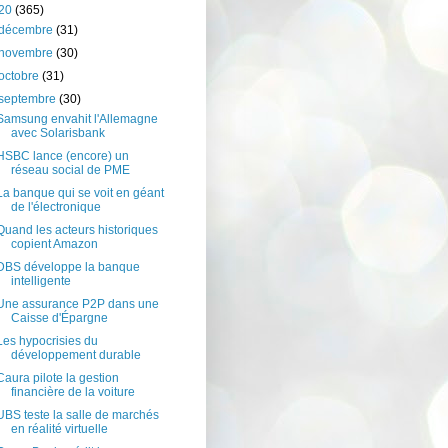
20
(365)
décembre
(31)
novembre
(30)
octobre
(31)
septembre
(30)
Samsung envahit l'Allemagne
avec Solarisbank
HSBC lance (encore) un
réseau social de PME
La banque qui se voit en géant
de l'électronique
Quand les acteurs historiques
copient Amazon
DBS développe la banque
intelligente
Une assurance P2P dans une
Caisse d'Épargne
Les hypocrisies du
développement durable
Caura pilote la gestion
financière de la voiture
UBS teste la salle de marchés
en réalité virtuelle