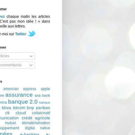
tter
vez
chaque matin les articles
C'est pas mon idée ! » dans
boîte aux lettres.
z-moi sur
Twitter
nner
ticles
ommentaires
és
american express
apple
assurance
ore
axa
bank
banque 2.0
erica
banque
bbva
bitcoin
bnp paribas
e
cloud
citi
collaboratif
unication
crédit agricole
t mutuel
dématérialisation
loppement
digital native
nées
e-banking
e-