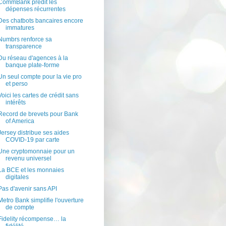
CommBank prédit les
dépenses récurrentes
Des chatbots bancaires encore
immatures
Numbrs renforce sa
transparence
Du réseau d'agences à la
banque plate-forme
Un seul compte pour la vie pro
et perso
Voici les cartes de crédit sans
intérêts
Record de brevets pour Bank
of America
Jersey distribue ses aides
COVID-19 par carte
Une cryptomonnaie pour un
revenu universel
La BCE et les monnaies
digitales
Pas d'avenir sans API
Metro Bank simplifie l'ouverture
de compte
Fidelity récompense… la