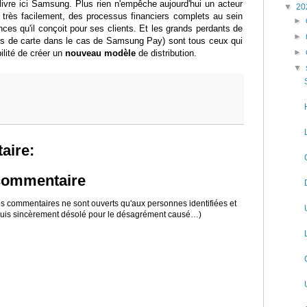
livre ici Samsung. Plus rien n'empêche aujourd'hui un acteur
▼
20
 très facilement, des processus financiers complets au sein
►
ces qu'il conçoit pour ses clients. Et les grands perdants de
►
urs de carte dans le cas de Samsung Pay) sont tous ceux qui
►
bilité de créer un
nouveau modèle
de distribution.
▼
aire:
 commentaire
 les commentaires ne sont ouverts qu'aux personnes identifiées et
 suis sincèrement désolé pour le désagrément causé…)