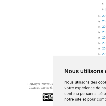
►
►
►
20
►
20
►
20
►
20
►
20
►
20
►
20
►
20
►
20
►
20
Nous utilisons
Nous utilisons des cook
Copyright Patrice Bernard © 2010-2025
votre expérience de na
Contact : patrice [à] cestpasmonidee.fr
contenu personnalisé et
notre site et pour com