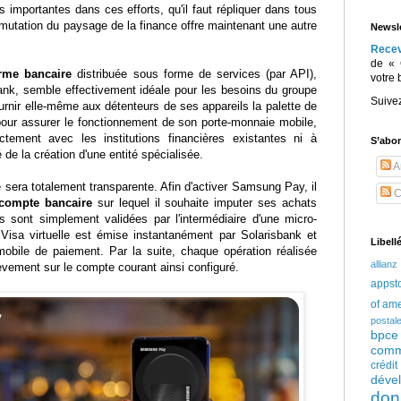
 importantes dans ces efforts, qu'il faut répliquer dans tous
mutation du paysage de la finance offre maintenant une autre
Newsle
Rece
de « 
orme bancaire
distribuée sous forme de services (par API),
votre 
bank, semble effectivement idéale pour les besoins du groupe
Suive
ournir elle-même aux détenteurs de ses appareils la palette de
 pour assurer le fonctionnement de son porte-monnaie mobile,
ectement avec les institutions financières existantes ni à
S’abo
de la création d'une entité spécialisée.
Ar
nce sera totalement transparente. Afin d'activer Samsung Pay, il
C
 compte bancaire
sur lequel il souhaite imputer ses achats
 sont simplement validées par l'intermédiaire d'une micro-
 Visa virtuelle est émise instantanément par Solarisbank et
Libell
 mobile de paiement. Par la suite, chaque opération réalisée
allianz
vement sur le compte courant ainsi configuré.
appst
of am
postal
bpce
comm
crédi
déve
don