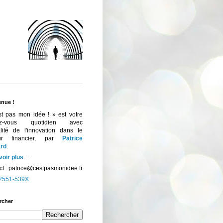
enue !
st pas mon idée ! » est votre
ez-vous quotidien avec
ualité de l'innovation dans le
eur financier, par
Patrice
rd
.
voir plus
…
t :
patrice@cestpasmonidee.fr
2551-539X
rcher