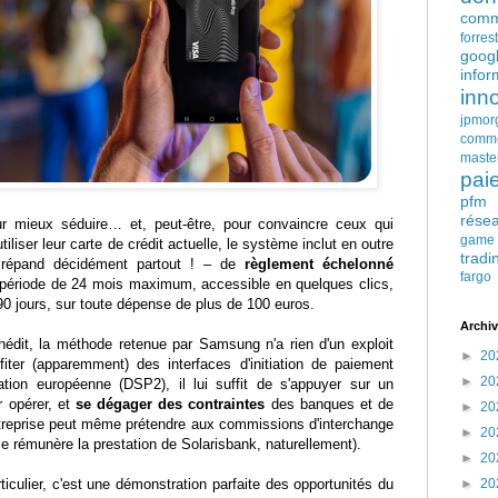
comm
forres
goog
infor
inn
jpmor
comm
maste
pai
pfm
rése
our mieux séduire… et, peut-être, pour convaincre ceux qui
game
tiliser leur carte de crédit actuelle, le système inclut en outre
tradi
répand décidément partout ! – de
règlement échelonné
fargo
e période de 24 mois maximum, accessible en quelques clics,
90 jours, sur toute dépense de plus de 100 euros.
Archiv
nédit, la méthode retenue par Samsung n'a rien d'un exploit
►
20
ter (apparemment) des interfaces d'initiation de paiement
►
20
tion européenne (DSP2), il lui suffit de s'appuyer sur un
 opérer, et
se dégager des contraintes
des banques et de
►
20
ntreprise peut même prétendre aux commissions d'interchange
►
20
le rémunère la prestation de Solarisbank, naturellement).
►
20
iculier, c'est une démonstration parfaite des opportunités du
►
20