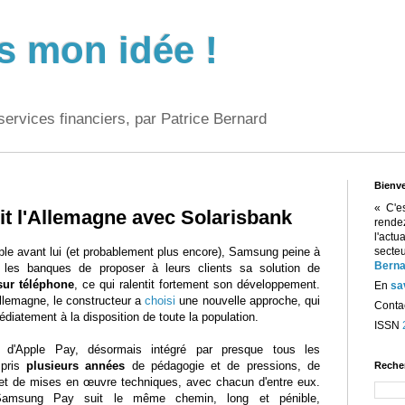
s mon idée !
services financiers, par Patrice Bernard
Bienv
« C'e
t l'Allemagne avec Solarisbank
rend
l'act
e avant lui (et probablement plus encore), Samsung peine à
sect
Berna
 les banques de proposer à leurs clients sa solution de
sur téléphone
, ce qui ralentit fortement son développement.
En
sa
llemagne, le constructeur a
choisi
une nouvelle approche, qui
Contac
diatement à la disposition de toute la population.
ISSN
é d'Apple Pay, désormais intégré par presque tous les
 pris
plusieurs années
de pédagogie et de pressions, de
Reche
et de mises en œuvre techniques, avec chacun d'entre eux.
Samsung Pay suit le même chemin, long et pénible,