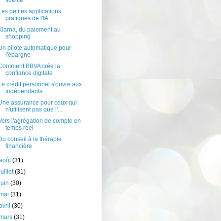
fidélité
Les petites applications
pratiques de l'IA
Klarna, du paiement au
shopping
Un pilote automatique pour
l'épargne
Comment BBVA crée la
confiance digitale
Le crédit personnel s'ouvre aux
indépendants
Une assurance pour ceux qui
n'utilisent pas que l'...
Vers l'agrégation de compte en
temps réel
Du conseil à la thérapie
financière
août
(31)
juillet
(31)
juin
(30)
mai
(31)
avril
(30)
mars
(31)