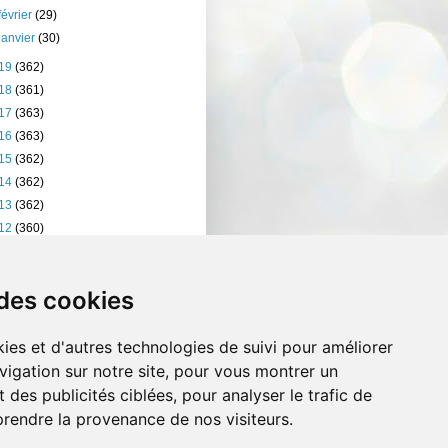
février
(29)
janvier
(30)
19
(362)
18
(361)
17
(363)
16
(363)
15
(362)
14
(362)
13
(362)
12
(360)
11
(401)
10
(238)
 des cookies
ies et d'autres technologies de suivi pour améliorer
vigation sur notre site, pour vous montrer un
 des publicités ciblées, pour analyser le trafic de
prendre la provenance de nos visiteurs.