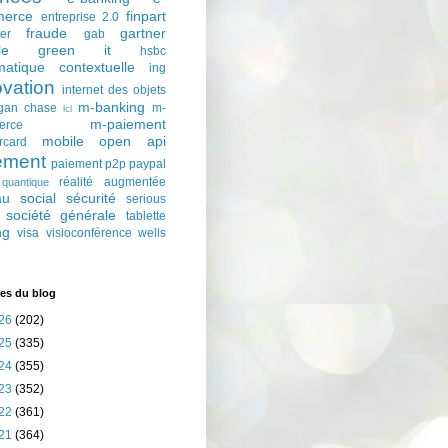
erce
finpart
entreprise 2.0
fraude
gartner
ter
gab
le
green it
hsbc
matique contextuelle
ing
ovation
internet des objets
m-banking
gan chase
m-
lcl
m-paiement
erce
mobile
open api
rcard
ement
paiement p2p
paypal
réalité augmentée
quantique
au social
sécurité
serious
société générale
tablette
ng
visa
visioconférence
wells
es du blog
26
(202)
25
(335)
24
(355)
23
(352)
22
(361)
21
(364)