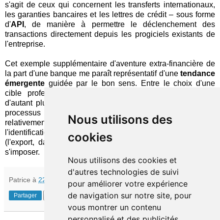
s'agit de ceux qui concernent les transferts internationaux,
les garanties bancaires et les lettres de crédit – sous forme
d'
API
, de manière à permettre le déclenchement des
transactions directement depuis les progiciels existants de
l'entreprise.
Cet exemple supplémentaire d'aventure extra-financière de
la part d'une banque me paraît représentatif d'une
tendance
émergente
guidée par le bon sens. Entre le choix d'une
cible professionnelle (par opposition au grand public),
d'autant plus réceptive aux opportunités d'optimisation des
processus que, encore aujourd'hui, le marché est
Nous utilisons des
relativement pauvre en réponses à ces besoins, et
l'identification d'un périmètre où l'impact est maximal
cookies
(l'export, dans le contexte indien), la vision pourrait bien
s'imposer.
Nous utilisons des cookies et
d'autres technologies de suivi
Patrice
à
22:00
pour améliorer votre expérience
de navigation sur notre site, pour
Partager
vous montrer un contenu
personnalisé et des publicités