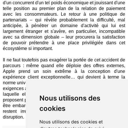
d'un concurrent d'un tel poids économique et jouissant d'une
telle position au premier plan de la relation de paiement
avec les consommateurs. Le retour à une politique de
partenariats – qui révèle probablement la difficulté, mal
anticipée, à pénétrer un domaine d'activité qui lui est
largement étranger et s'avère, en particulier, incompatible
avec sa dimension globale – leur procurera la satisfaction
de pouvoir prétendre à une place privilégiée dans cet
écosystème si important.
Il ne faut toutefois pas exagérer la portée de cet accident de
parcours : même quand elle déploie des offres externes,
Apple prend un soin extrême à la conception d'une
expérience client exceptionnelle… qui devient à terme la
norme universelle. Les firmes capables de se conformer aux
exigences associées auront tout à gagner à la coopération à
laquelle elles sont invitées. En revanche, celles qui ne
Nous utilisons des
proposent pas aujourd'hui un système à l'état de l'art, prêt à
être embarqué sans coutures dans une plate-forme tierce,
cookies
restent irrémédiablement
exposées à la menace
de
disruption.
Nous utilisons des cookies et