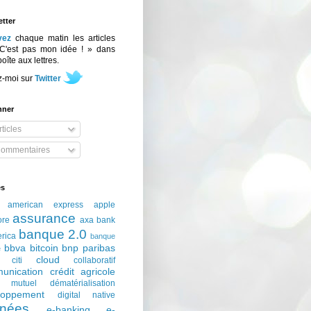
tter
vez
chaque matin les articles
C'est pas mon idée ! » dans
boîte aux lettres.
z-moi sur
Twitter
nner
ticles
ommentaires
és
american express
apple
assurance
ore
axa
bank
banque 2.0
erica
banque
bbva
bitcoin
bnp paribas
e
cloud
citi
collaboratif
unication
crédit agricole
t mutuel
dématérialisation
loppement
digital native
nées
e-banking
e-