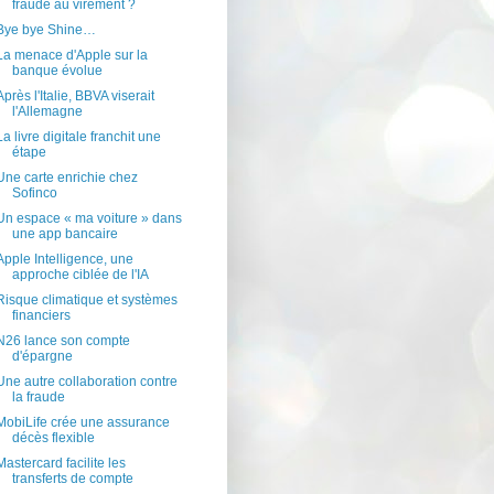
fraude au virement ?
Bye bye Shine…
La menace d'Apple sur la
banque évolue
Après l'Italie, BBVA viserait
l'Allemagne
La livre digitale franchit une
étape
Une carte enrichie chez
Sofinco
Un espace « ma voiture » dans
une app bancaire
Apple Intelligence, une
approche ciblée de l'IA
Risque climatique et systèmes
financiers
N26 lance son compte
d'épargne
Une autre collaboration contre
la fraude
MobiLife crée une assurance
décès flexible
Mastercard facilite les
transferts de compte