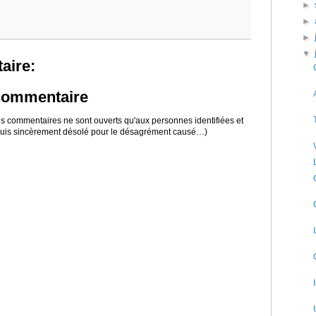
►
►
►
▼
aire:
 commentaire
 les commentaires ne sont ouverts qu'aux personnes identifiées et
 suis sincèrement désolé pour le désagrément causé…)