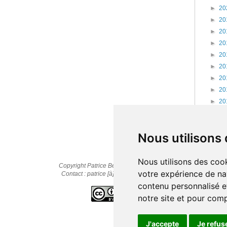
►
20
►
20
►
20
►
20
►
20
►
20
►
20
►
20
►
20
►
20
►
20
Nous utilisons
Nous utilisons des cook
Copyright Patrice Bernard © 2010-2025
votre expérience de na
Contact : patrice [à] cestpasmonidee.fr
contenu personnalisé et
notre site et pour com
J'accepte
Je refus