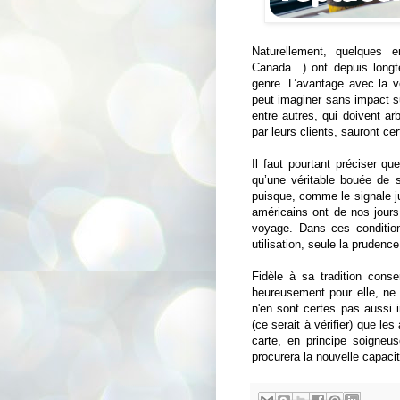
Naturellement, quelques 
Canada…) ont depuis longt
genre. L’avantage avec la v
peut imaginer sans impact su
entre autres, qui doivent arb
par leurs clients, sauront cer
Il faut pourtant préciser q
qu’une véritable bouée de
puisque, comme le signale ju
américains ont de nos jour
voyage. Dans ces conditio
utilisation, seule la pruden
Fidèle à sa tradition cons
heureusement pour elle, ne
n'en sont certes pas aussi i
(ce serait à vérifier) que l
carte, en principe soigneu
procurera la nouvelle capaci