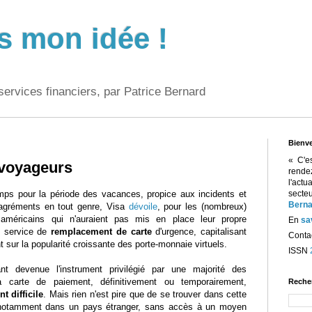
s mon idée !
services financiers, par Patrice Bernard
Bienv
« C'e
 voyageurs
rend
l'act
mps pour la période des vacances, propice aux incidents et
sect
Berna
agréments en tout genre, Visa
dévoile
, pour les (nombreux)
américains qui n'auraient pas mis en place leur propre
En
sa
n service de
remplacement de carte
d'urgence, capitalisant
Contac
sur la popularité croissante des porte-monnaie virtuels.
ISSN
ant devenue l'instrument privilégié par une majorité des
 carte de paiement, définitivement ou temporairement,
Reche
 difficile
. Mais rien n'est pire que de se trouver dans cette
, notamment dans un pays étranger, sans accès à un moyen