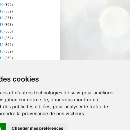
20
(365)
19
(362)
18
(361)
17
(363)
16
(363)
15
(362)
14
(362)
13
(362)
12
(360)
11
(401)
10
(238)
 des cookies
ies et d'autres technologies de suivi pour améliorer
vigation sur notre site, pour vous montrer un
 des publicités ciblées, pour analyser le trafic de
prendre la provenance de nos visiteurs.
e
Changer mes préférences