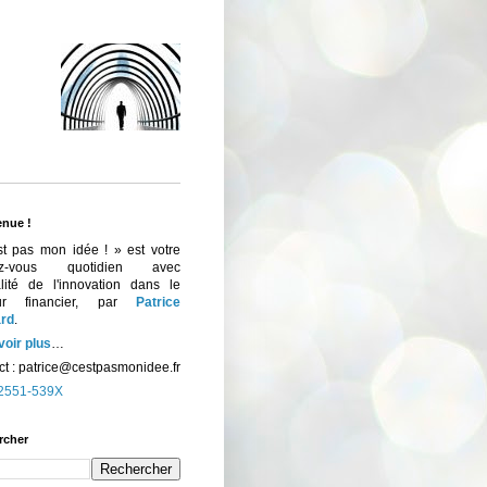
enue !
st pas mon idée ! » est votre
ez-vous quotidien avec
ualité de l'innovation dans le
eur financier, par
Patrice
rd
.
voir plus
…
t :
patrice@cestpasmonidee.fr
2551-539X
rcher