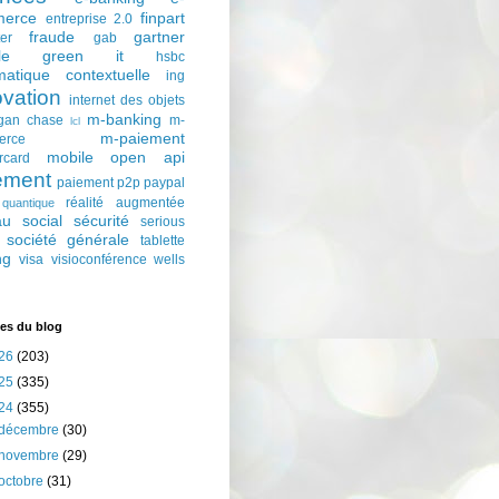
erce
finpart
entreprise 2.0
fraude
gartner
ter
gab
le
green it
hsbc
matique contextuelle
ing
ovation
internet des objets
m-banking
gan chase
m-
lcl
m-paiement
erce
mobile
open api
rcard
ement
paiement p2p
paypal
réalité augmentée
quantique
au social
sécurité
serious
société générale
tablette
ng
visa
visioconférence
wells
es du blog
26
(203)
25
(335)
24
(355)
décembre
(30)
novembre
(29)
octobre
(31)