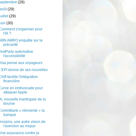
septembre
(28)
août
(29)
juillet
(29)
juin
(30)
Comment s'organiser pour
l'IA ?
ABN AMRO enquête sur la
précarité
TestParty automatise
l'accessibilité
Visa pense aux voyageurs
L'EPI donne de ses nouvelles
Chift facilite l'intégration
financière
Curve en embuscade pour
attaquer Apple
IA, nouvelle martingale de la
bourse
CommBank « réinvente » la
banque
Innzpira, une autre vision de
l'aversion au risque
Une assurance contre la