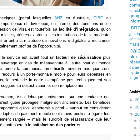
comm
forres
goog
enseignes (parmi lesquelles
ANZ
en Australie,
CIBC
au
infor
emps conçu et développé, en interne, des fonctions de ce
inn
ersion de Visa est toutefois sa
facilité d’intégration
, qu’on
jpmor
r les systèmes existants. Les institutions de taille modeste,
comm
itrer entre la multitude d’innovations « digitales » réclamées
maste
tainement profiter de l’opportunité.
pai
pfm
ue le service est avant tout un
facteur de sécurisation
plus
rése
 sauvetage en cas de mésaventure à l’autre bout du monde
game
stement la communication officielle, environ trois quarts des
tradi
s recours à un porte-monnaie mobile pour leurs dépenses en
fargo
ns, la perte de la carte n’empêche pas techniquement son
ce suggère sa désactivation et son remplacement.
Archiv
ervatrice, Visa débarque tardivement sur une tendance qui,
►
20
 s'est guère propagée malgré son ancienneté. Les bénéfices
►
20
mportants qu'on l'espérerait a priori – surtout en considérant
es adeptes du paiement mobile sont moins enclins à égarer leur
▼
20
sement rangée – mais le surcroît de réassurance que leur
►
té contribuera à la
satisfaction des porteurs
.
►
►