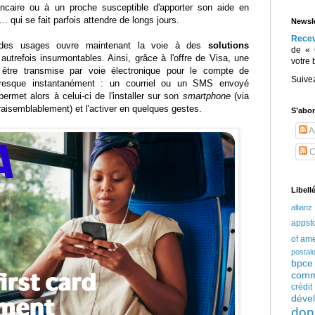
ancaire ou à un proche susceptible d'apporter son aide en
 qui se fait parfois attendre de longs jours.
Newsle
Rece
n des usages ouvre maintenant la voie à des
solutions
de « 
trefois insurmontables. Ainsi, grâce à l'offre de Visa, une
votre 
t être transmise par voie électronique pour le compte de
Suive
 presque instantanément : un courriel ou un SMS envoyé
permet alors à celui-ci de l'installer sur son
smartphone
(via
aisemblablement) et l'activer en quelques gestes.
S’abo
Ar
C
Libell
allianz
appst
of am
postal
bpce
comm
crédi
déve
don