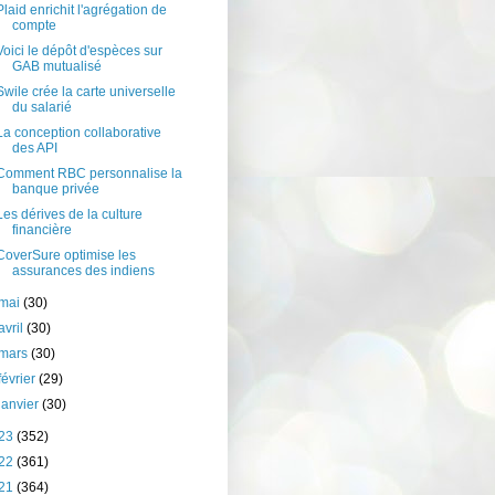
Plaid enrichit l'agrégation de
compte
Voici le dépôt d'espèces sur
GAB mutualisé
Swile crée la carte universelle
du salarié
La conception collaborative
des API
Comment RBC personnalise la
banque privée
Les dérives de la culture
financière
CoverSure optimise les
assurances des indiens
mai
(30)
avril
(30)
mars
(30)
février
(29)
janvier
(30)
23
(352)
22
(361)
21
(364)