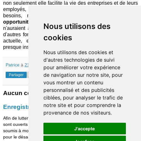
non seulement elle facilite la vie des entreprises et de leurs
employés, qui n'ont plus à gérer qu'un outil pour tous les
besoins, mais elle représente aussi une excellente
opportunité
de ventes croisées vis-à-vis des structures qui
Nous utilisons des
n'auraient adopté qu'un des produits de l'enseigne. Et si
d'autres fonctions venaient s'ajouter un jour à la panoplie
cookies
actuelle, elles deviendraient potentiellement activables
presque instantanément chez tous les clients existants.
Nous utilisons des cookies et
d'autres technologies de suivi
Patrice
à
21:30
pour améliorer votre expérience
de navigation sur notre site, pour
Partager
vous montrer un contenu
personnalisé et des publicités
Aucun commentaire:
ciblées, pour analyser le trafic de
notre site et pour comprendre la
Enregistrer un commentaire
provenance de nos visiteurs.
Afin de lutter contre le spam, les commentaires ne
sont ouverts qu'aux personnes identifiées et sont
J'accepte
soumis à modération (je suis sincèrement désolé
pour le désagrément causé…)