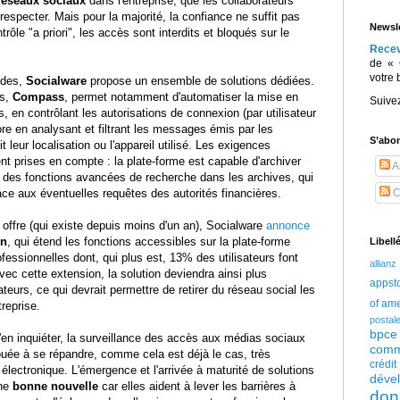
 réseaux sociaux
dans l'entreprise, que les collaborateurs
especter. Mais pour la majorité, la confiance ne suffit pas
Newsle
rôle "a priori", les accès sont interdits et bloqués sur le
Rece
de « 
votre 
udes,
Socialware
propose un ensemble de solutions dédiées.
es,
Compass
, permet notamment d'automatiser la mise en
Suive
, en contrôlant les autorisations de connexion (par utilisateur
ore en analysant et filtrant les messages émis par les
S’abo
t leur localisation ou l'appareil utilisé. Les exigences
t prises en compte : la plate-forme est capable d'archiver
Ar
t des fonctions avancées de recherche dans les archives, qui
face aux éventuelles requêtes des autorités financières.
C
offre (qui existe depuis moins d'un an), Socialware
annonce
In
, qui étend les fonctions accessibles sur la plate-forme
Libell
ssionnelles dont, qui plus est, 13% des utilisateurs font
allianz
Avec cette extension, la solution deviendra ainsi plus
appst
ateurs, ce qui devrait permettre de retirer du réseau social les
of am
treprise.
postal
bpce
'en inquiéter, la surveillance des accès aux médias sociaux
comm
ouée à se répandre, comme cela est déjà le cas, très
crédi
électronique. L'émergence et l'arrivée à maturité de solutions
déve
une
bonne nouvelle
car elles aident à lever les barrières à
don