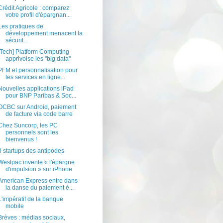
Crédit Agricole : comparez
votre profil d'épargnan...
Les pratiques de
développement menacent la
sécurit...
[Tech] Platform Computing
apprivoise les "big data"
PFM et personnalisation pour
les services en ligne...
Nouvelles applications iPad
pour BNP Paribas & Soc...
OCBC sur Android, paiement
de facture via code barre
Chez Suncorp, les PC
personnels sont les
bienvenus !
3 startups des antipodes
Westpac invente « l'épargne
d'impulsion » sur iPhone
American Express entre dans
la danse du paiement é...
L'impératif de la banque
mobile
Brèves : médias sociaux,