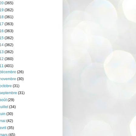
20
(365)
19
(362)
18
(361)
17
(363)
16
(363)
15
(362)
14
(362)
13
(362)
12
(360)
11
(401)
décembre
(26)
novembre
(30)
octobre
(31)
septembre
(31)
août
(29)
juillet
(34)
juin
(30)
mai
(42)
avril
(35)
mars
(45)