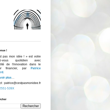
enue !
st pas mon idée ! » est votre
ez-vous quotidien avec
ualité de l'innovation dans le
eur financier, par
Patrice
rd
.
voir plus
…
t :
patrice@cestpasmonidee.fr
2551-539X
rcher