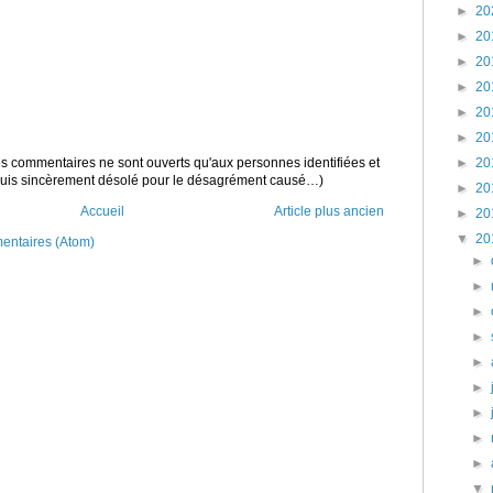
►
20
►
20
►
20
►
20
►
20
►
20
►
20
 les commentaires ne sont ouverts qu'aux personnes identifiées et
 suis sincèrement désolé pour le désagrément causé…)
►
20
Accueil
Article plus ancien
►
20
▼
20
mentaires (Atom)
►
►
►
►
►
►
►
►
►
▼