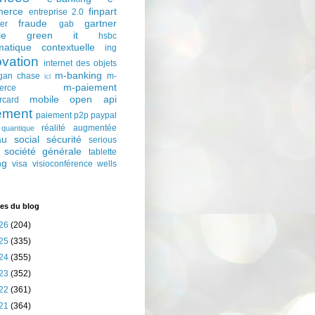
erce
finpart
entreprise 2.0
fraude
gartner
ter
gab
le
green it
hsbc
matique contextuelle
ing
ovation
internet des objets
m-banking
gan chase
m-
lcl
m-paiement
erce
mobile
open api
rcard
ement
paiement p2p
paypal
réalité augmentée
quantique
au social
sécurité
serious
société générale
tablette
ng
visa
visioconférence
wells
es du blog
26
(204)
25
(335)
24
(355)
23
(352)
22
(361)
21
(364)