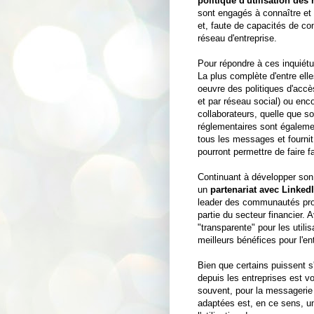
politique d'utilisation des
sont engagés à connaître et r
et, faute de capacités de cont
réseau d'entreprise.
Pour répondre à ces inquiét
La plus complète d'entre ell
oeuvre des politiques d'accès
et par réseau social) ou enc
collaborateurs, quelle que soi
réglementaires sont égalemen
tous les messages et fourni
pourront permettre de faire 
Continuant à développer son 
un
partenariat avec Linked
leader des communautés profe
partie du secteur financier. 
"transparente" pour les utilis
meilleurs bénéfices pour l'en
Bien que certains puissent s
depuis les entreprises est v
souvent, pour la messagerie 
adaptées est, en ce sens, 