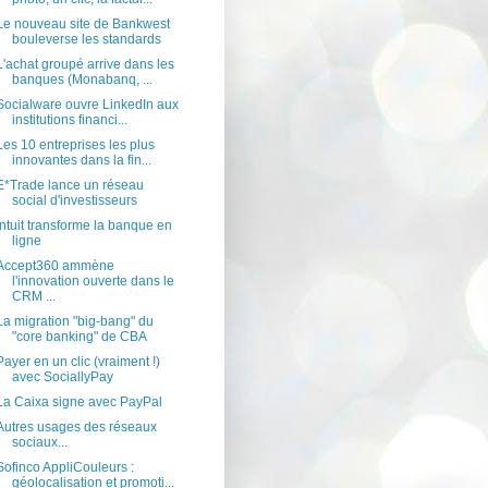
Le nouveau site de Bankwest
bouleverse les standards
L'achat groupé arrive dans les
banques (Monabanq, ...
Socialware ouvre LinkedIn aux
institutions financi...
Les 10 entreprises les plus
innovantes dans la fin...
E*Trade lance un réseau
social d'investisseurs
Intuit transforme la banque en
ligne
Accept360 ammène
l'innovation ouverte dans le
CRM ...
La migration "big-bang" du
"core banking" de CBA
Payer en un clic (vraiment !)
avec SociallyPay
La Caixa signe avec PayPal
Autres usages des réseaux
sociaux...
Sofinco AppliCouleurs :
géolocalisation et promoti...