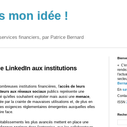
s mon idée !
services financiers, par Patrice Bernard
Bienv
« C'e
e LinkedIn aux institutions
rend
l'act
sect
Berna
mbreuses institutions financières, l'
accès de leurs
En
sa
ateurs aux réseaux sociaux
publics représente une
Contac
té qu'elles souhaitent exploiter mais aussi une
menace
,
ée par la crainte de mauvaises utilisations et, de plus en
ISSN
 les exigences réglementaires émergentes auxquelles elles
ire face.
Reche
s établissements les plus avancés mettent en place une