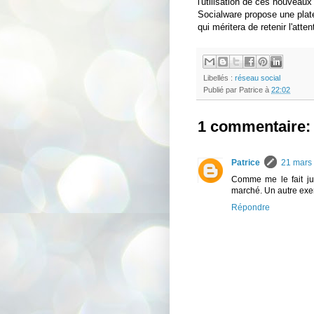
l'utilisation de ces nouveau
Socialware propose une plat
qui méritera de retenir l'att
Libellés :
réseau social
Publié par
Patrice
à
22:02
1 commentaire:
Patrice
21 mars
Comme me le fait ju
marché. Un autre ex
Répondre