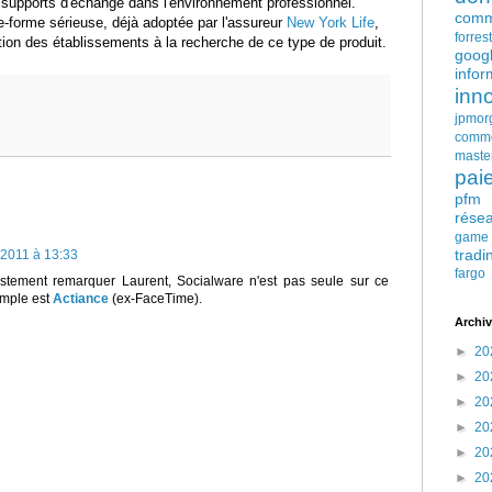
x supports d'échange dans l'environnement professionnel.
comm
e-forme sérieuse, déjà adoptée par l'assureur
New York Life
,
forres
ention des établissements à la recherche de ce type de produit.
goog
infor
inn
jpmor
comm
maste
pai
pfm
rése
game
tradi
 2011 à 13:33
fargo
stement remarquer Laurent, Socialware n'est pas seule sur ce
emple est
Actiance
(ex-FaceTime).
Archiv
►
20
►
20
►
20
►
20
►
20
►
20