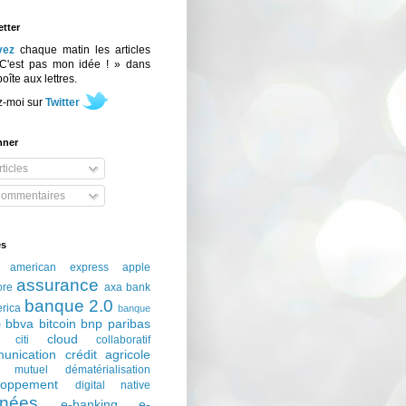
tter
vez
chaque matin les articles
C'est pas mon idée ! » dans
boîte aux lettres.
z-moi sur
Twitter
nner
ticles
ommentaires
és
american express
apple
assurance
ore
axa
bank
banque 2.0
erica
banque
bbva
bitcoin
bnp paribas
e
cloud
citi
collaboratif
unication
crédit agricole
t mutuel
dématérialisation
loppement
digital native
nées
e-banking
e-