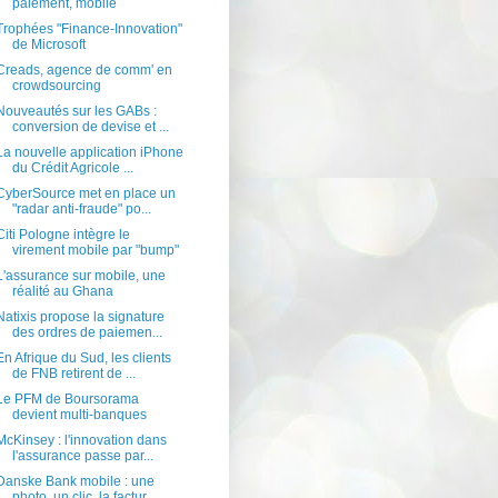
paiement, mobile
Trophées "Finance-Innovation"
de Microsoft
Creads, agence de comm' en
crowdsourcing
Nouveautés sur les GABs :
conversion de devise et ...
La nouvelle application iPhone
du Crédit Agricole ...
CyberSource met en place un
"radar anti-fraude" po...
Citi Pologne intègre le
virement mobile par "bump"
L'assurance sur mobile, une
réalité au Ghana
Natixis propose la signature
des ordres de paiemen...
En Afrique du Sud, les clients
de FNB retirent de ...
Le PFM de Boursorama
devient multi-banques
McKinsey : l'innovation dans
l'assurance passe par...
Danske Bank mobile : une
photo, un clic, la factur...