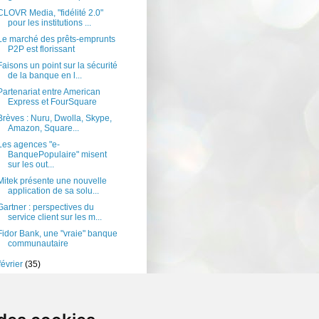
CLOVR Media, "fidélité 2.0"
pour les institutions ...
Le marché des prêts-emprunts
P2P est florissant
Faisons un point sur la sécurité
de la banque en l...
Partenariat entre American
Express et FourSquare
Brèves : Nuru, Dwolla, Skype,
Amazon, Square...
Les agences "e-
BanquePopulaire" misent
sur les out...
Mitek présente une nouvelle
application de sa solu...
Gartner : perspectives du
service client sur les m...
Fidor Bank, une "vraie" banque
communautaire
février
(35)
janvier
(33)
10
(238)