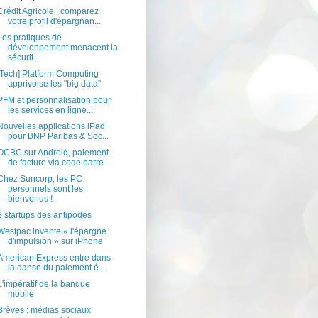
Crédit Agricole : comparez
votre profil d'épargnan...
Les pratiques de
développement menacent la
sécurit...
[Tech] Platform Computing
apprivoise les "big data"
PFM et personnalisation pour
les services en ligne...
Nouvelles applications iPad
pour BNP Paribas & Soc...
OCBC sur Android, paiement
de facture via code barre
Chez Suncorp, les PC
personnels sont les
bienvenus !
3 startups des antipodes
Westpac invente « l'épargne
d'impulsion » sur iPhone
American Express entre dans
la danse du paiement é...
L'impératif de la banque
mobile
Brèves : médias sociaux,