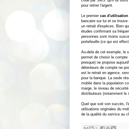
code par SMS, qu'il lui suffit
pour retirer l'argent.
Le premier
cas d'utilisation
bancaire sur lui et se trouve
un retrait d'espèces. Bien q
études confirmant sa fréquen
personnes sont moins suscept
portefeuille (ce qui est eff
Au-delà de cet exemple, le se
permet de choisir le compte s
presque) ne propose aujourd'hu
détenteurs de compte ne poss
est le retrait en agence, ser
pour la banque. La seule rés
mobile dans la population con
marge, le niveau de sécurité
distributeurs (notamment le
Quel que soit son succès, l'
utilisations originales du m
de la qualité du service au cl