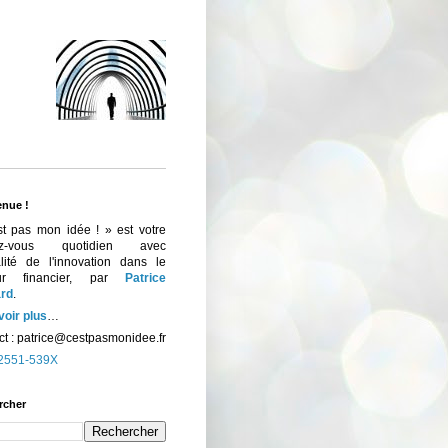
enue !
st pas mon idée ! » est votre
ez-vous quotidien avec
ualité de l'innovation dans le
eur financier, par
Patrice
rd
.
voir plus
…
t :
patrice@cestpasmonidee.fr
2551-539X
rcher