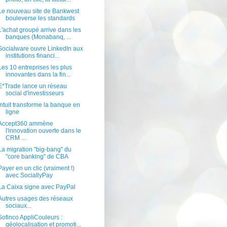
Le nouveau site de Bankwest
bouleverse les standards
L'achat groupé arrive dans les
banques (Monabanq, ...
Socialware ouvre LinkedIn aux
institutions financi...
Les 10 entreprises les plus
innovantes dans la fin...
E*Trade lance un réseau
social d'investisseurs
Intuit transforme la banque en
ligne
Accept360 ammène
l'innovation ouverte dans le
CRM ...
La migration "big-bang" du
"core banking" de CBA
Payer en un clic (vraiment !)
avec SociallyPay
La Caixa signe avec PayPal
Autres usages des réseaux
sociaux...
Sofinco AppliCouleurs :
géolocalisation et promoti...