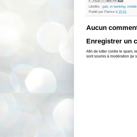
Libellés :
gab
,
m-banking
,
mobile
Publié par
Patrice
à
15:01
Aucun comment
Enregistrer un
Afin de lutter contre le spam,
sont soumis à modération (je