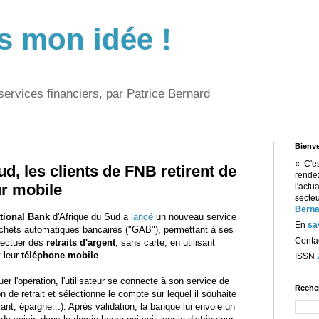
s mon idée !
services financiers, par Patrice Bernard
Bienv
« C'e
d, les clients de FNB retirent de
rend
ur mobile
l'act
sect
Berna
ational Bank
d'Afrique du Sud a
lancé
un nouveau service
En
sa
ichets automatiques bancaires ("GAB"), permettant à ses
Contac
ffectuer des
retraits d'argent
, sans carte, en utilisant
 leur
téléphone mobile
.
ISSN
uer l'opération, l'utilisateur se connecte à son service de
Reche
n de retrait et sélectionne le compte sur lequel il souhaite
rant, épargne...). Après validation, la banque lui envoie un