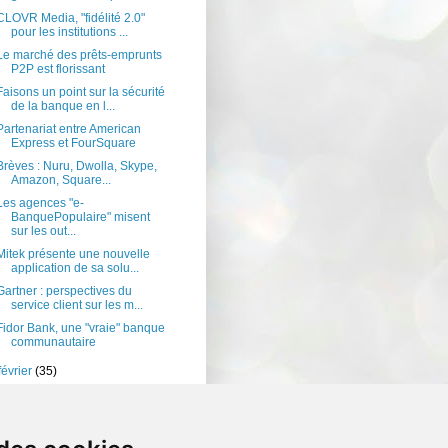
CLOVR Media, "fidélité 2.0"
pour les institutions ...
Le marché des prêts-emprunts
P2P est florissant
Faisons un point sur la sécurité
de la banque en l...
Partenariat entre American
Express et FourSquare
Brèves : Nuru, Dwolla, Skype,
Amazon, Square...
Les agences "e-
BanquePopulaire" misent
sur les out...
Mitek présente une nouvelle
application de sa solu...
Gartner : perspectives du
service client sur les m...
Fidor Bank, une "vraie" banque
communautaire
février
(35)
janvier
(33)
10
(238)