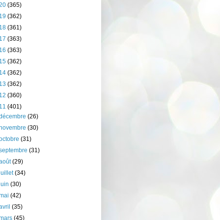
20
(365)
19
(362)
18
(361)
17
(363)
16
(363)
15
(362)
14
(362)
13
(362)
12
(360)
11
(401)
décembre
(26)
novembre
(30)
octobre
(31)
septembre
(31)
août
(29)
juillet
(34)
juin
(30)
mai
(42)
avril
(35)
mars
(45)