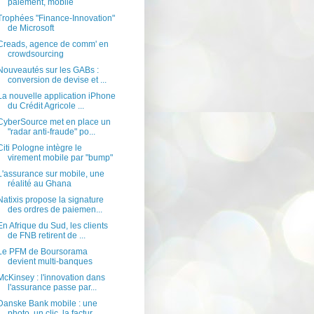
paiement, mobile
Trophées "Finance-Innovation"
de Microsoft
Creads, agence de comm' en
crowdsourcing
Nouveautés sur les GABs :
conversion de devise et ...
La nouvelle application iPhone
du Crédit Agricole ...
CyberSource met en place un
"radar anti-fraude" po...
Citi Pologne intègre le
virement mobile par "bump"
L'assurance sur mobile, une
réalité au Ghana
Natixis propose la signature
des ordres de paiemen...
En Afrique du Sud, les clients
de FNB retirent de ...
Le PFM de Boursorama
devient multi-banques
McKinsey : l'innovation dans
l'assurance passe par...
Danske Bank mobile : une
photo, un clic, la factur...