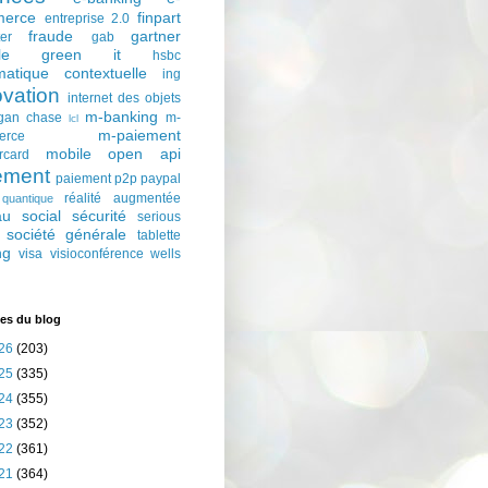
erce
finpart
entreprise 2.0
fraude
gartner
ter
gab
le
green it
hsbc
matique contextuelle
ing
ovation
internet des objets
m-banking
gan chase
m-
lcl
m-paiement
erce
mobile
open api
rcard
ement
paiement p2p
paypal
réalité augmentée
quantique
au social
sécurité
serious
société générale
tablette
ng
visa
visioconférence
wells
es du blog
26
(203)
25
(335)
24
(355)
23
(352)
22
(361)
21
(364)