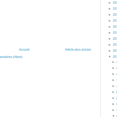
►
20
►
20
►
20
►
20
►
20
►
20
►
20
►
20
Accueil
Article plus ancien
►
20
▼
20
mentaires (Atom)
►
►
►
►
►
►
►
►
►
▼