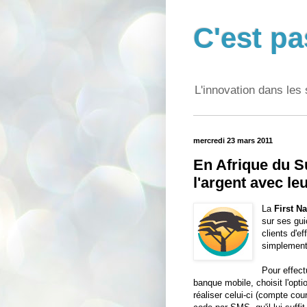
C'est pa
L'innovation dans les 
mercredi 23 mars 2011
En Afrique du Su
l'argent avec le
La
First N
sur ses gu
clients d'e
simplement
Pour effect
banque mobile, choisit l'optio
réaliser celui-ci (compte cou