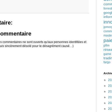
comm
forres
goog
infor
inn
aire:
jpmor
comm
 commentaire
maste
pai
 les commentaires ne sont ouverts qu'aux personnes identifiées et
pfm
 suis sincèrement désolé pour le désagrément causé…)
rése
game
tradi
fargo
Archiv
►
20
►
20
►
20
►
20
►
20
►
20