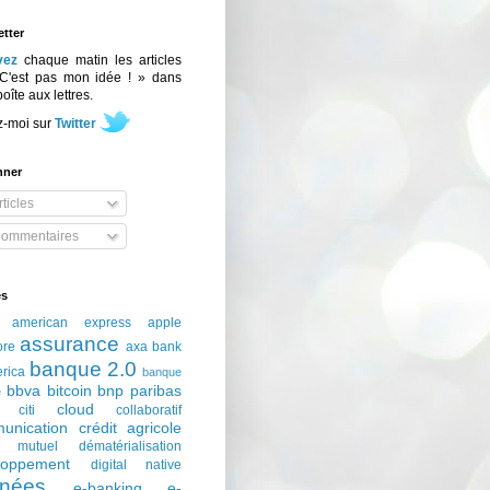
tter
vez
chaque matin les articles
C'est pas mon idée ! » dans
boîte aux lettres.
z-moi sur
Twitter
nner
ticles
ommentaires
és
american express
apple
assurance
ore
axa
bank
banque 2.0
erica
banque
bbva
bitcoin
bnp paribas
e
cloud
citi
collaboratif
unication
crédit agricole
t mutuel
dématérialisation
loppement
digital native
nées
e-banking
e-