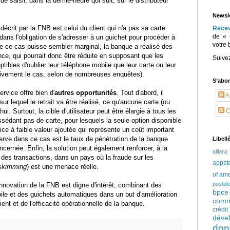
 de saisir, dans la demie-heure qui suit, sur le distributeur
Newsle
décrit par la FNB est celui du client qui n'a pas sa carte
Rece
de « 
 dans l'obligation de s'adresser à un guichet pour procéder à
votre 
ue ce cas puisse sembler marginal, la banque a réalisé des
ce, qui pourrait donc être réduite en supposant que les
Suive
ibles d'oublier leur téléphone mobile que leur carte ou leur
ectivement le cas, selon de nombreuses enquêtes).
S’abo
rvice offre bien d'
autres opportunités
. Tout d'abord, il
Ar
ur lequel le retrait va être réalisé, ce qu'aucune carte (ou
i. Surtout, la cible d'utilisateur peut être élargie à tous les
C
édant pas de carte, pour lesquels la seule option disponible
vice à faible valeur ajoutée qui représente un coût important
erve dans ce cas est le taux de pénétration de la banque
Libell
cernée. Enfin, la solution peut également renforcer, à la
allianz
 des transactions, dans un pays où la fraude sur les
appst
skimming
) est une menace réelle.
of am
postal
innovation de la FNB est digne d'intérêt, combinant des
bpce
obile et des guichets automatiques dans un but d'amélioration
comm
ient et de l'efficacité opérationnelle de la banque.
crédi
déve
don