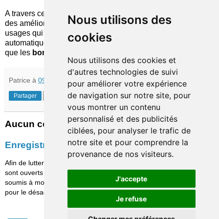
A travers ces deux annonces, on voit que ce sont à la fois
Nous utilisons des
des améliorations des fonctions "de base" et de nouveaux
usages qui font l'objet d'innovations sur les guichets
cookies
automatiques. Et les réponses de consommateurs montrent
que les
bonnes idées
rencontrent facilement le succès...
Nous utilisons des cookies et
d'autres technologies de suivi
Patrice
à
09:24
pour améliorer votre expérience
de navigation sur notre site, pour
Partager
vous montrer un contenu
personnalisé et des publicités
Aucun commentaire:
ciblées, pour analyser le trafic de
notre site et pour comprendre la
Enregistrer un commentaire
provenance de nos visiteurs.
Afin de lutter contre le spam, les commentaires ne
sont ouverts qu'aux personnes identifiées et sont
J'accepte
soumis à modération (je suis sincèrement désolé
pour le désagrément causé…)
Je refuse
Changer mes préférences