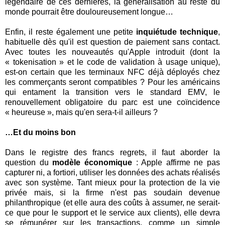
légendaire de ces dernières, la généralisation au reste du
monde pourrait être douloureusement longue…
Enfin, il reste également une petite
inquiétude technique
,
habituelle dès qu'il est question de paiement sans contact.
Avec toutes les nouveautés qu'Apple introduit (dont la
« tokenisation » et le code de validation à usage unique),
est-on certain que les terminaux NFC déjà déployés chez
les commerçants seront compatibles ? Pour les américains
qui entament la transition vers le standard EMV, le
renouvellement obligatoire du parc est une coïncidence
« heureuse », mais qu'en sera-t-il ailleurs ?
…Et du moins bon
Dans le registre des francs regrets, il faut aborder la
question du
modèle économique
: Apple affirme ne pas
capturer ni, a fortiori, utiliser les données des achats réalisés
avec son système. Tant mieux pour la protection de la vie
privée mais, si la firme n'est pas soudain devenue
philanthropique (et elle aura des coûts à assumer, ne serait-
ce que pour le support et le service aux clients), elle devra
se rémunérer sur les transactions, comme un simple