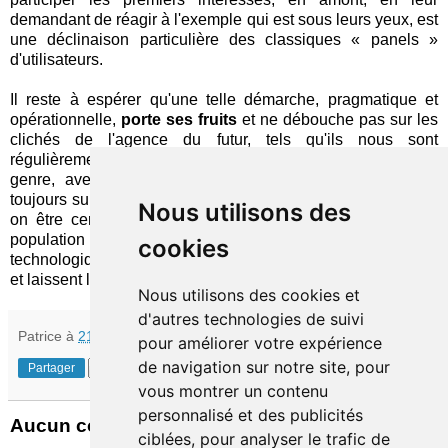
demandant de réagir à l'exemple qui est sous leurs yeux, est
une déclinaison particulière des classiques « panels »
d'utilisateurs.
Il reste à espérer qu'une telle démarche, pragmatique et
opérationnelle,
porte ses fruits
et ne débouche pas sur les
clichés de l'agence du futur, tels qu'ils nous sont
régulièrement servis à travers la plupart des initiatives du
genre, avec leur débauche d'écrans dont on s'interroge
toujours sur leur rôle dans la relation client. Au moins peut-
Nous utilisons des
on être certain (
osons y croire !
) que, en consultant une
population jeune, les lubies et autres objets de curiosité
cookies
technologiques des « vieux » banquiers soient désacralisés
et laissent la place à une autre vision…
Nous utilisons des cookies et
d'autres technologies de suivi
Patrice
à
21:41
pour améliorer votre expérience
de navigation sur notre site, pour
Partager
vous montrer un contenu
personnalisé et des publicités
Aucun commentaire:
ciblées, pour analyser le trafic de