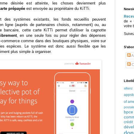
mme désirée est atteinte, les choses deviennent plus
carte prépayée
est envoyée au propriétaire du KiTTi.
Newsle
Rece
t des systèmes existants, les fonds recueillis peuvent
de « 
n ligne (auprès de partenaires choisis, notamment) ou, au
votre 
 bancaire, cette carte KiTTi permet d'utiliser la cagnotte
Suive
librement
, en une seule fois ou pour régler des dépenses
e e-commerce comme dans des boutiques physiques, voire sur
 des espèces. Le système est donc aussi flexible que les
S’abo
niment plus simple à organiser.
Ar
C
Libell
allianz
appst
of am
postal
bpce
comm
crédi
déve
don