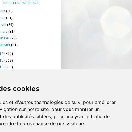
réorganise son réseau
juin
(30)
mai
(31)
avril
(29)
mars
(31)
février
(28)
janvier
(31)
14
(362)
13
(362)
12
(360)
11
(401)
10
(238)
 des cookies
ies et d'autres technologies de suivi pour améliorer
vigation sur notre site, pour vous montrer un
 des publicités ciblées, pour analyser le trafic de
prendre la provenance de nos visiteurs.