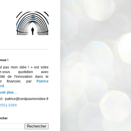
enue !
st pas mon idée ! » est votre
ez-vous quotidien avec
ualité de l'innovation dans le
eur financier, par
Patrice
rd
.
voir plus
…
t :
patrice@cestpasmonidee.fr
2551-539X
rcher