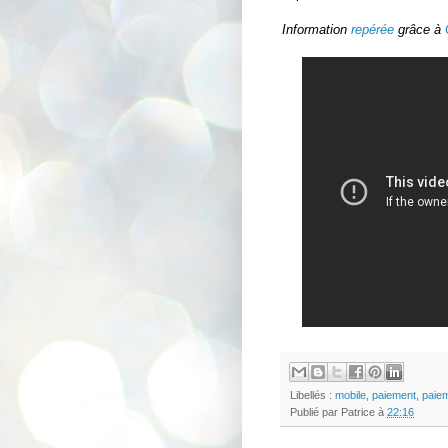
Information
repérée
grâce à
Libellés :
mobile
,
paiement
,
paie
Publié par
Patrice
à
22:16