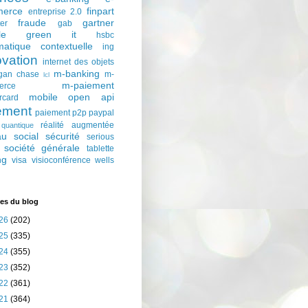
erce
finpart
entreprise 2.0
fraude
gartner
ter
gab
le
green it
hsbc
matique contextuelle
ing
ovation
internet des objets
m-banking
gan chase
m-
lcl
m-paiement
erce
mobile
open api
rcard
ement
paiement p2p
paypal
réalité augmentée
quantique
au social
sécurité
serious
société générale
tablette
ng
visa
visioconférence
wells
es du blog
26
(202)
25
(335)
24
(355)
23
(352)
22
(361)
21
(364)