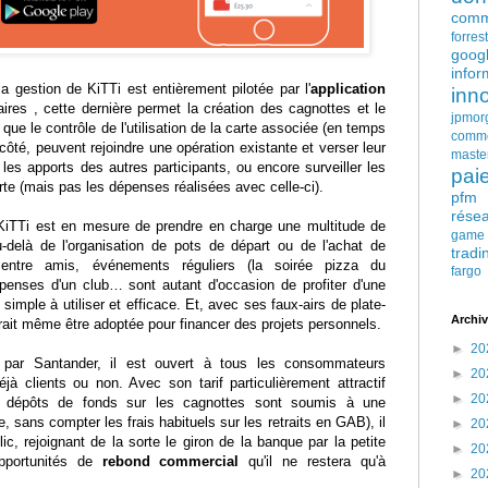
comm
forres
goog
infor
a gestion de KiTTi est entièrement pilotée par l'
application
inn
aires , cette dernière permet la création des cagnottes et le
jpmor
 que le contrôle de l'utilisation de la carte associée (en temps
comm
r côté, peuvent rejoindre une opération existante et verser leur
maste
 les apports des autres participants, ou encore surveiller les
pai
arte (mais pas les dépenses réalisées avec celle-ci).
pfm
rése
 KiTTi est en mesure de prendre en charge une multitude de
game
u-delà de l'organisation de pots de départ ou de l'achat de
tradi
 entre amis, événements réguliers (la soirée pizza du
fargo
penses d'un club… sont autant d'occasion de profiter d'une
 simple à utiliser et efficace. Et, avec ses faux-airs de plate-
Archiv
urrait même être adoptée pour financer des projets personnels.
►
20
 par Santander, il est ouvert à tous les consommateurs
►
20
déjà clients ou non. Avec son tarif particulièrement attractif
►
20
les dépôts de fonds sur les cagnottes sont soumis à une
 sans compter les frais habituels sur les retraits en GAB), il
►
20
ic, rejoignant de la sorte le giron de la banque par la petite
►
20
pportunités de
rebond commercial
qu'il ne restera qu'à
►
20