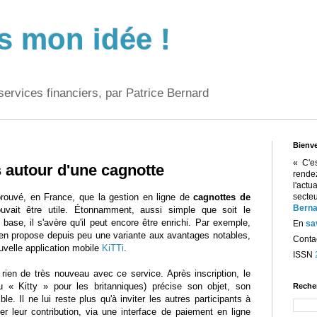
s mon idée !
services financiers, par Patrice Bernard
Bienv
« C'e
s autour d'une cagnotte
rend
l'act
prouvé, en France, que la gestion en ligne de
cagnottes de
sect
Berna
vait être utile. Étonnamment, aussi simple que soit le
base, il s'avère qu'il peut encore être enrichi. Par exemple,
En
sa
en propose depuis peu une variante aux avantages notables,
Contac
uvelle application mobile
KiTTi
.
ISSN
 rien de très nouveau avec ce service. Après inscription, le
u « Kitty » pour les britanniques) précise son objet, son
Reche
e. Il ne lui reste plus qu'à inviter les autres participants à
ser leur contribution, via une interface de paiement en ligne