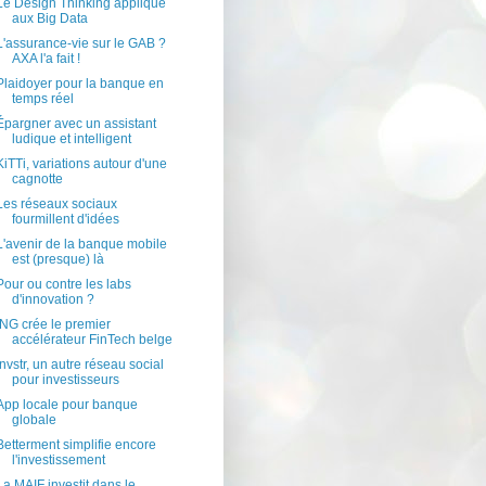
Le Design Thinking appliqué
aux Big Data
L'assurance-vie sur le GAB ?
AXA l'a fait !
Plaidoyer pour la banque en
temps réel
Épargner avec un assistant
ludique et intelligent
KiTTi, variations autour d'une
cagnotte
Les réseaux sociaux
fourmillent d'idées
L'avenir de la banque mobile
est (presque) là
Pour ou contre les labs
d'innovation ?
ING crée le premier
accélérateur FinTech belge
Invstr, un autre réseau social
pour investisseurs
App locale pour banque
globale
Betterment simplifie encore
l'investissement
La MAIF investit dans le