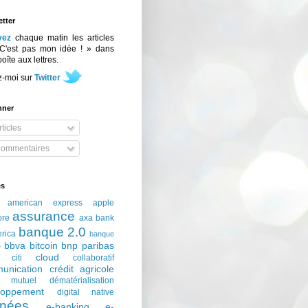
tter
vez
chaque matin les articles
C'est pas mon idée ! » dans
boîte aux lettres.
z-moi sur
Twitter
nner
ticles
ommentaires
és
american express
apple
assurance
ore
axa
bank
banque 2.0
erica
banque
bbva
bitcoin
bnp paribas
e
cloud
citi
collaboratif
unication
crédit agricole
t mutuel
dématérialisation
loppement
digital native
nées
e-banking
e-