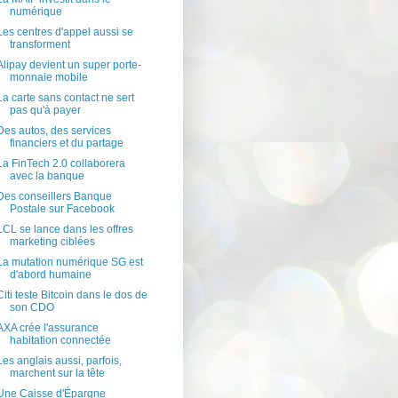
numérique
Les centres d'appel aussi se
transforment
Alipay devient un super porte-
monnaie mobile
La carte sans contact ne sert
pas qu'à payer
Des autos, des services
financiers et du partage
La FinTech 2.0 collaborera
avec la banque
Des conseillers Banque
Postale sur Facebook
LCL se lance dans les offres
marketing ciblées
La mutation numérique SG est
d'abord humaine
Citi teste Bitcoin dans le dos de
son CDO
AXA crée l'assurance
habitation connectée
Les anglais aussi, parfois,
marchent sur la tête
Une Caisse d'Épargne