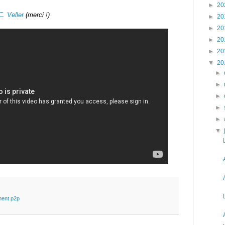
►
20
C. Veller
(merci !)
►
20
►
20
►
20
►
20
▼
20
►
►
►
►
►
▼
ment p2p