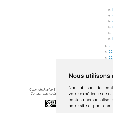
►
►
►
►
►
►
►
20
►
20
►
20
►
20
►
20
Nous utilisons
Nous utilisons des cook
Copyright Patrice Bernard © 2010-2025
votre expérience de na
Contact : patrice [à] cestpasmonidee.fr
contenu personnalisé et
notre site et pour com