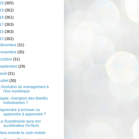
20
(365)
19
(362)
18
(361)
17
(363)
16
(363)
15
(362)
décembre
(31)
novembre
(30)
octobre
(31)
septembre
(29)
août
(31)
juillet
(30)
L'évolution du management à
l'ère numérique
Apple, champion des libertés
individuelles ?
Apprendre à échouer ou
apprendre à apprendre ?
La Scandinavie aura son
accélérateur FinTech
Abra invente le cash mobile