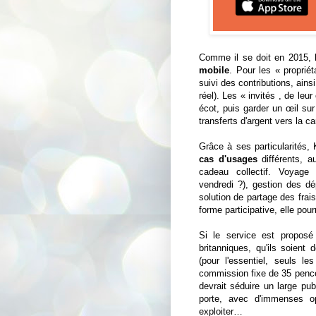
Comme il se doit en 2015, l
mobile
. Pour les « propriét
suivi des contributions, ainsi
réel). Les « invités , de leu
écot, puis garder un œil sur
transferts d'argent vers la c
Grâce à ses particularités,
cas d'usages
différents, a
cadeau collectif. Voyage
vendredi ?), gestion des dé
solution de partage des frais
forme participative, elle po
Si le service est proposé
britanniques, qu'ils soient 
(pour l'essentiel, seuls 
commission fixe de 35 pence,
devrait séduire un large publ
porte, avec d'immenses o
exploiter…