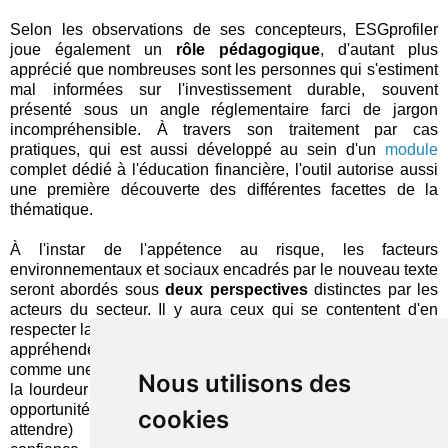
Selon les observations de ses concepteurs, ESGprofiler
joue également un
rôle pédagogique
, d'autant plus
apprécié que nombreuses sont les personnes qui s'estiment
mal informées sur l'investissement durable, souvent
présenté sous un angle réglementaire farci de jargon
incompréhensible. À travers son traitement par cas
pratiques, qui est aussi développé au sein d'un
module
complet dédié à l'éducation financière, l'outil autorise aussi
une première découverte des différentes facettes de la
thématique.
À l'instar de l'appétence au risque, les facteurs
environnementaux et sociaux encadrés par le nouveau texte
seront abordés sous
deux perspectives
distinctes par les
acteurs du secteur. Il y aura ceux qui se contentent d'en
respecter la lettre et il y aura ceux qui cherchent en plus à en
appréhender l'esprit. Les premiers le prendront uniquement
comme une contrainte, dont ils reporteront sans états d'âme
Nous utilisons des
la lourdeur sur leurs clients. Les seconds y trouveront une
opportunité (des
startups
l'ont d'ailleurs mis en œuvre sans
cookies
attendre) et gagneront encore quelques points de