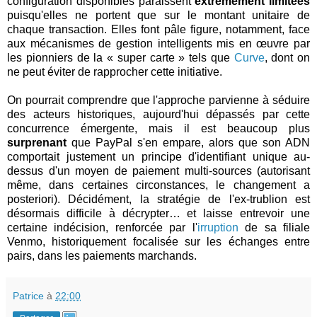
configuration disponibles paraissent
extrêmement limitées
puisqu'elles ne portent que sur le montant unitaire de
chaque transaction. Elles font pâle figure, notamment, face
aux mécanismes de gestion intelligents mis en œuvre par
les pionniers de la « super carte » tels que
Curve
, dont on
ne peut éviter de rapprocher cette initiative.
On pourrait comprendre que l'approche parvienne à séduire
des acteurs historiques, aujourd'hui dépassés par cette
concurrence émergente, mais il est beaucoup plus
surprenant
que PayPal s'en empare, alors que son ADN
comportait justement un principe d'identifiant unique au-
dessus d'un moyen de paiement multi-sources (autorisant
même, dans certaines circonstances, le changement a
posteriori). Décidément, la stratégie de l'ex-trublion est
désormais difficile à décrypter… et laisse entrevoir une
certaine indécision, renforcée par l'
irruption
de sa filiale
Venmo, historiquement focalisée sur les échanges entre
pairs, dans les paiements marchands.
Patrice
à
22:00