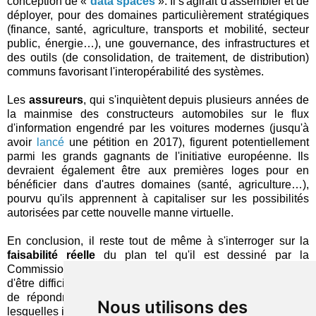
conception de «
data spaces
». Il s'agirait d'assembler et de
déployer, pour des domaines particulièrement stratégiques
(finance, santé, agriculture, transports et mobilité, secteur
public, énergie…), une gouvernance, des infrastructures et
des outils (de consolidation, de traitement, de distribution)
communs favorisant l'interopérabilité des systèmes.
Les
assureurs
, qui s'inquiètent depuis plusieurs années de
la mainmise des constructeurs automobiles sur le flux
d'information engendré par les voitures modernes (jusqu'à
avoir
lancé
une pétition en 2017), figurent potentiellement
parmi les grands gagnants de l'initiative européenne. Ils
devraient également être aux premières loges pour en
bénéficier dans d'autres domaines (santé, agriculture…),
pourvu qu'ils apprennent à capitaliser sur les possibilités
autorisées par cette nouvelle manne virtuelle.
En conclusion, il reste tout de même à s'interroger sur la
faisabilité réelle
du plan tel qu'il est dessiné par la
Commission. Sans même évoquer leurs réticences, il risque
d'être difficile pour nombre de fournisseurs de technologies
de répondre rapidement aux exigences formulées, pour
Nous utilisons des
lesquelles il est tout au plus suggéré qu'ils obtiendraient une