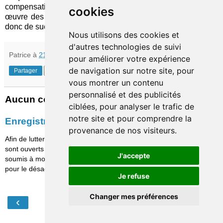
compensation des coûts de transfert. En outre, la mise en
cookies
œuvre des « data spaces », facteur critique d'utilisabilité et
donc de succès, risque d'être longue et douloureuse…
Nous utilisons des cookies et
d'autres technologies de suivi
Patrice
à
21:30
pour améliorer votre expérience
de navigation sur notre site, pour
Partager
vous montrer un contenu
personnalisé et des publicités
Aucun commentaire:
ciblées, pour analyser le trafic de
notre site et pour comprendre la
Enregistrer un commentaire
provenance de nos visiteurs.
Afin de lutter contre le spam, les commentaires ne
sont ouverts qu'aux personnes identifiées et sont
J'accepte
soumis à modération (je suis sincèrement désolé
pour le désagrément causé…)
Je refuse
Changer mes préférences
‹
›
Accueil
Afficher la version Web