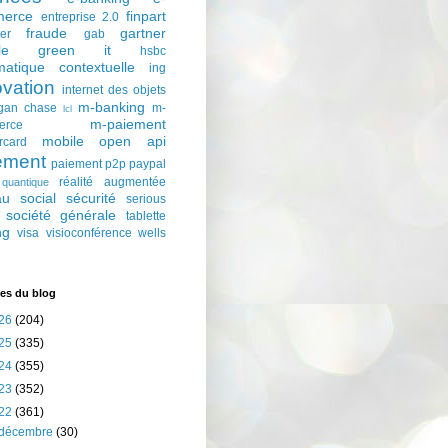
erce
finpart
entreprise 2.0
fraude
gartner
ter
gab
le
green it
hsbc
matique contextuelle
ing
ovation
internet des objets
m-banking
gan chase
m-
lcl
m-paiement
erce
mobile
open api
rcard
ement
paiement p2p
paypal
réalité augmentée
quantique
au social
sécurité
serious
société générale
tablette
ng
visa
visioconférence
wells
es du blog
26
(204)
25
(335)
24
(355)
23
(352)
22
(361)
décembre
(30)