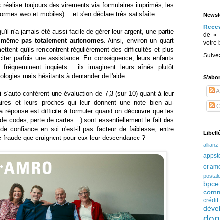
x réalise toujours des virements via formulaires imprimés, les
formes web et mobiles)… et s'en déclare très satisfaite.
Newsle
Rece
u'il n'a jamais été aussi facile de gérer leur argent, une partie
de « 
de même
pas totalement autonomes
. Ainsi, environ un quart
votre 
ttent qu'ils rencontrent régulièrement des difficultés et plus
Suive
iciter parfois une assistance. En conséquence, leurs enfants
t fréquemment inquiets : ils imaginent leurs aînés plutôt
ologies mais hésitants à demander de l'aide.
S’abo
Ar
i s'auto-confèrent une évaluation de 7,3 (sur 10) quant à leur
faires et leurs proches qui leur donnent une note bien au-
C
réponse est difficile à formuler quand on découvre que les
i de codes, perte de cartes…) sont essentiellement le fait des
 de confiance en soi n'est-il pas facteur de faiblesse, entre
Libell
e fraude que craignent pour eux leur descendance ?
allianz
appst
of am
postal
bpce
comm
crédi
déve
don