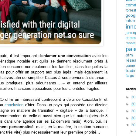
comm
forres
goog
infor
inn
jpmor
comm
maste
pai
pfm
te, il est important d'
entamer une conversation
avec les
rése
éristique notable est qu'ils se tiennent résolument prêts à
game
ction concerne non seulement les familles, dans lesquelles la
tradi
s pour offrir un support aux plus âgés, mais également la
fargo
iatives afin de simplifier l'accès à ses services à distance –
plus pratiques, plus sécurisants… – et entend par ailleurs
eillers financiers spécialisés pour les clientèles fragiles.
Archiv
►
20
 offre un intéressant contrepoint à celui de CaixaBank, et
►
20
 ma
conclusion
d'hier. Dans un pays qui possède une dizaine
agne en matière de transition « digitale » de la banque, il
►
20
accommodent de celle-ci aussi bien que les autres (près de 8
►
20
s dans une agence sur les 12 derniers mois). Alors, oui, ils
▼
20
ent personnalisé
, mais, en la matière, la relation humaine
►
ent très vite) plus nécessairement leur première priorité…