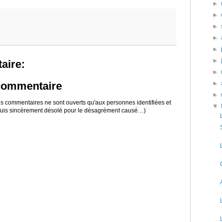
►
►
►
►
►
►
aire:
►
►
 commentaire
►
 les commentaires ne sont ouverts qu'aux personnes identifiées et
▼
 suis sincèrement désolé pour le désagrément causé…)