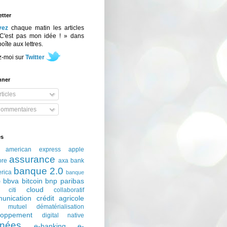
tter
vez
chaque matin les articles
C'est pas mon idée ! » dans
boîte aux lettres.
z-moi sur
Twitter
nner
ticles
ommentaires
és
american express
apple
assurance
ore
axa
bank
banque 2.0
erica
banque
bbva
bitcoin
bnp paribas
e
cloud
citi
collaboratif
unication
crédit agricole
t mutuel
dématérialisation
loppement
digital native
nées
e-banking
e-