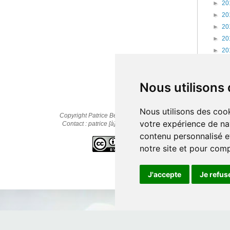
►
20
►
20
►
20
►
20
►
20
►
20
►
20
Nous utilisons
Nous utilisons des cook
Copyright Patrice Bernard © 2010-2025
votre expérience de na
Contact : patrice [à] cestpasmonidee.fr
contenu personnalisé et
notre site et pour com
J'accepte
Je refus