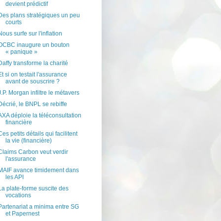
devient prédictif
Des plans stratégiques un peu
courts
Nous surfe sur l'inflation
OCBC inaugure un bouton
« panique »
Daffy transforme la charité
Et si on testait l'assurance
avant de souscrire ?
J.P. Morgan infiltre le métavers
Décrié, le BNPL se rebiffe
AXA déploie la téléconsultation
financière
Ces petits détails qui facilitent
la vie (financière)
Claims Carbon veut verdir
l'assurance
MAIF avance timidement dans
les API
La plate-forme suscite des
vocations
Partenariat a minima entre SG
et Papernest