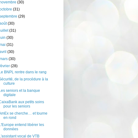
novembre
(30)
octobre
(31)
septembre
(29)
août
(30)
juillet
(31)
juin
(30)
mai
(31)
avril
(30)
mars
(30)
février
(28)
Le BNPL rentre dans le rang
Sécurité, de la procédure à la
culture
Les seniors et la banque
digitale
CaixaBank aux petits soins
pour les seniors
AmEx se cherche… et tourne
en rond
L'Europe entend libérer les
données
L'assistant vocal de VTB