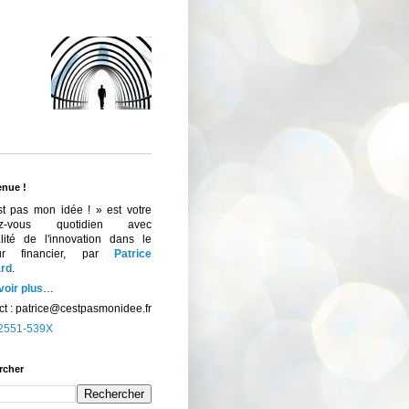
enue !
st pas mon idée ! » est votre
ez-vous quotidien avec
ualité de l'innovation dans le
eur financier, par
Patrice
rd
.
voir plus
…
t :
patrice@cestpasmonidee.fr
2551-539X
rcher