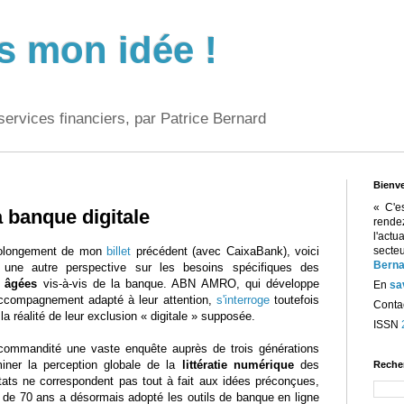
s mon idée !
services financiers, par Patrice Bernard
Bienv
« C'e
a banque digitale
rend
l'act
rolongement de mon
billet
précédent (avec CaixaBank), voici
sect
Berna
i une autre perspective sur les besoins spécifiques des
 âgées
vis-à-vis de la banque. ABN AMRO, qui développe
En
sa
ccompagnement adapté à leur attention,
s'interroge
toutefois
Contac
 la réalité de leur exclusion « digitale » supposée.
ISSN
a commandité une vaste enquête auprès de trois générations
rminer la perception globale de la
littératie numérique
des
Reche
ltats ne correspondent pas tout à fait aux idées préconçues,
s de 70 ans a désormais adopté les outils de banque en ligne