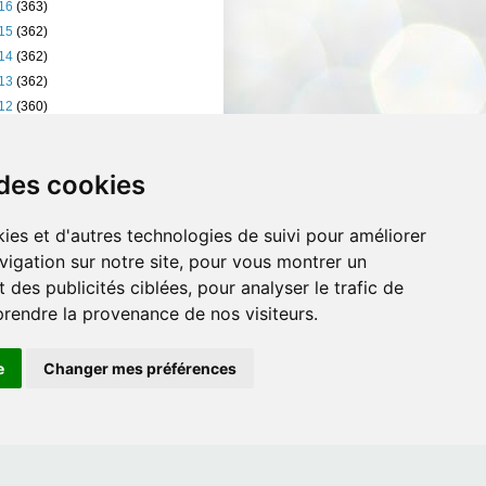
16
(363)
15
(362)
14
(362)
13
(362)
12
(360)
11
(401)
10
(238)
 des cookies
ies et d'autres technologies de suivi pour améliorer
vigation sur notre site, pour vous montrer un
 des publicités ciblées, pour analyser le trafic de
prendre la provenance de nos visiteurs.
e
Changer mes préférences