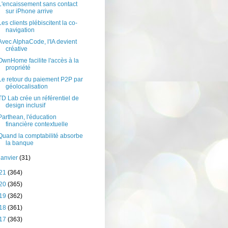
L'encaissement sans contact
sur iPhone arrive
Les clients plébiscitent la co-
navigation
Avec AlphaCode, l'IA devient
créative
OwnHome facilite l'accès à la
propriété
Le retour du paiement P2P par
géolocalisation
TD Lab crée un référentiel de
design inclusif
Parthean, l'éducation
financière contextuelle
Quand la comptabilité absorbe
la banque
janvier
(31)
21
(364)
20
(365)
19
(362)
18
(361)
17
(363)