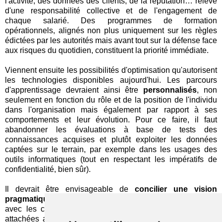
l'activité, des données des clients, de la réputation… relève
d'une responsabilité collective et de l'engagement de
chaque salarié. Des programmes de formation
opérationnels, alignés non plus uniquement sur les règles
édictées par les autorités mais avant tout sur la défense face
aux risques du quotidien, constituent la priorité immédiate.
Viennent ensuite les possibilités d'optimisation qu'autorisent
les technologies disponibles aujourd'hui. Les parcours
d'apprentissage devraient ainsi être
personnalisés
, non
seulement en fonction du rôle et de la position de l'individu
dans l'organisation mais également par rapport à ses
comportements et leur évolution. Pour ce faire, il faut
abandonner les évaluations à base de tests des
connaissances acquises et plutôt exploiter les données
captées sur le terrain, par exemple dans les usages des
outils informatiques (tout en respectant les impératifs de
confidentialité, bien sûr).
Il devrait être envisageable de
concilier une vision
pragmatique
de la sensibilisation aux enjeux de sécurité
avec les contraintes, parfois trop bureaucratiques et trop
attachées aux détails, des régulateurs. Dans tous les cas,