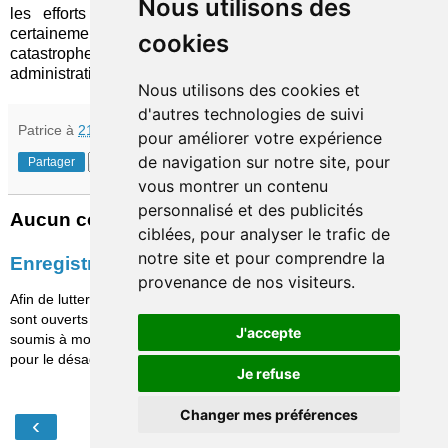
Nous utilisons des
les efforts requis, bien qu'ils paraissent lourds, valent
certainement d'être consentis car ils permettront d'éviter des
cookies
catastrophes que la seule focalisation sur la conformité
administrative ne suffira jamais à écarter.
Nous utilisons des cookies et
d'autres technologies de suivi
Patrice
à
21:30
pour améliorer votre expérience
de navigation sur notre site, pour
Partager
vous montrer un contenu
personnalisé et des publicités
Aucun commentaire:
ciblées, pour analyser le trafic de
notre site et pour comprendre la
Enregistrer un commentaire
provenance de nos visiteurs.
Afin de lutter contre le spam, les commentaires ne
sont ouverts qu'aux personnes identifiées et sont
J'accepte
soumis à modération (je suis sincèrement désolé
pour le désagrément causé…)
Je refuse
Changer mes préférences
‹
›
Accueil