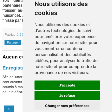
soit demander (implicitement) l'unanimité de leurs
Nous utilisons des
partenaires pour oser faire un pas en avant, de manière à ne
froisser aucune susceptibilité (disposant d'un pouvoir de
cookies
nuisance). Afin d'éviter le pire, il faudra bien que quelqu'un
finisse par
faire preuve de courage
et rompe le statu quo…
Nous utilisons des cookies et
d'autres technologies de suivi
Patrice
à
21:30
pour améliorer votre expérience
de navigation sur notre site, pour
Partager
vous montrer un contenu
personnalisé et des publicités
Aucun commentaire:
ciblées, pour analyser le trafic de
notre site et pour comprendre la
Enregistrer un commentaire
provenance de nos visiteurs.
Afin de lutter contre le spam, les commentaires ne
sont ouverts qu'aux personnes identifiées et sont
J'accepte
soumis à modération (je suis sincèrement désolé
pour le désagrément causé…)
Je refuse
Changer mes préférences
‹
›
Accueil