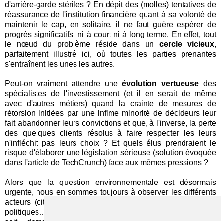
d'arrière-garde stériles ? En dépit des (molles) tentatives de
réassurance de l'institution financière quant à sa volonté de
maintenir le cap, en solitaire, il ne faut guère espérer de
progrès significatifs, ni à court ni à long terme. En effet, tout
le nœud du problème réside dans un
cercle vicieux
,
parfaitement illustré ici, où toutes les parties prenantes
s'entraînent les unes les autres.
Peut-on vraiment attendre une
évolution vertueuse
des
spécialistes de l'investissement (et il en serait de même
avec d'autres métiers) quand la crainte de mesures de
rétorsion initiées par une infime minorité de décideurs leur
fait abandonner leurs convictions et que, à l'inverse, la perte
des quelques clients résolus à faire respecter les leurs
n'infléchit pas leurs choix ? Et quels élus prendraient le
risque d'élaborer une législation sérieuse (solution évoquée
dans l'article de TechCrunch) face aux mêmes pressions ?
Alors que la question environnementale est désormais
urgente, nous en sommes toujours à observer les différents
acteurs (citoyens, établissements financiers, responsables
politiques…) soit se renvoyer la balle de la responsabilité,