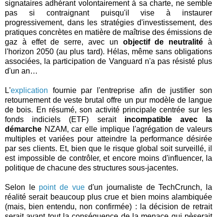
signataires adhérant volontairement à sa charte, ne semble
pas si contraignant puisqu'il vise à instaurer
progressivement, dans les stratégies d'investissement, des
pratiques concrètes en matière de maîtrise des émissions de
gaz à effet de serre, avec un
objectif de neutralité
à
l'horizon 2050 (au plus tard). Hélas, même sans obligations
associées, la participation de Vanguard n'a pas résisté plus
d'un an…
L'
explication
fournie par l'entreprise afin de justifier son
retournement de veste brutal offre un pur modèle de langue
de bois. En résumé, son activité principale centrée sur les
fonds indiciels (ETF) serait
incompatible avec la
démarche
NZAM, car elle implique l'agrégation de valeurs
multiples et variées pour atteindre la performance désirée
par ses clients. Et, bien que le risque global soit surveillé, il
est impossible de contrôler, et encore moins d'influencer, la
politique de chacune des structures sous-jacentes.
Selon le
point de vue
d'un journaliste de TechCrunch, la
réalité serait beaucoup plus crue et bien moins alambiquée
(mais, bien entendu, non confirmée) : la décision de retrait
serait avant tout la conséquence de la menace qui pèserait