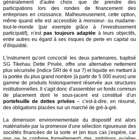
généralement d'autre choix que de prendre des
participations lors des rondes de financement des
entreprises en croissance. Malheureusement, cette option,
même quand elle est accessible à monsieur- ou madame-
tout-le-monde (par exemple grâce à l'investissement
participatif), n'est
pas toujours adaptée
à leurs objectifs,
entre autres eu égard à ses risques de perte en capital ou
d'illiquidité.
L'instrument qu'ont concocté les deux partenaires, baptisé
SG Tikehau Dette Privée, offre une alternative nettement
plus sécurisée (indice SRI de 4 sur 7) et liquide en mettant à
la portée du plus grand nombre (à partir de 5 000 euros) une
gamme de produits historiquement réservée aux structures
institutionnelles. Il s'agit donc d'assembler un fonds commun
de placement dont le sous-jacent est constitué d'un
portefeuille de dettes privées
– c'est-à-dire, en résumé,
des obligations placées sur un marché de gré-à-gré.
La dimension environnementale du dispositif est alors
matérialisée par la promesse d'une sélection rigoureuse des
sociétés financées de la sorte et (en tous cas j'espère, car
rien ne le confirme formellement) des ambitions qu'elles