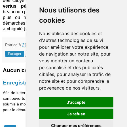
des citoyens les plus engagés mais également pour ses
vertus pédagogiques
à l'intention d'une population
Nous utilisons des
beaucoup plus étendue. Dans la jungle des communications
plus ou moins biaisées, la possibilité d'identifier des
cookies
démarches dont la portée environnementale est sans
ambiguïté (surtout si elle est transparente) est critique.
Nous utilisons des cookies et
d'autres technologies de suivi
Patrice
à
21:45
pour améliorer votre expérience
de navigation sur notre site, pour
Partager
vous montrer un contenu
personnalisé et des publicités
Aucun commentaire:
ciblées, pour analyser le trafic de
notre site et pour comprendre la
Enregistrer un commentaire
provenance de nos visiteurs.
Afin de lutter contre le spam, les commentaires ne
sont ouverts qu'aux personnes identifiées et sont
J'accepte
soumis à modération (je suis sincèrement désolé
pour le désagrément causé…)
Je refuse
Changer mes préférences