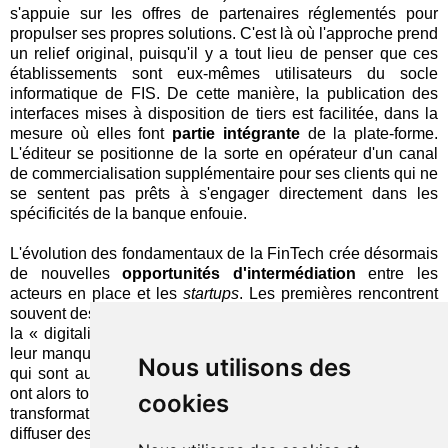
s'appuie sur les offres de partenaires réglementés pour
propulser ses propres solutions. C'est là où l'approche prend
un relief original, puisqu'il y a tout lieu de penser que ces
établissements sont eux-mêmes utilisateurs du socle
informatique de FIS. De cette manière, la publication des
interfaces mises à disposition de tiers est facilitée, dans la
mesure où elles font
partie intégrante
de la plate-forme.
L'éditeur se positionne de la sorte en opérateur d'un canal
de commercialisation supplémentaire pour ses clients qui ne
se sentent pas prêts à s'engager directement dans les
spécificités de la banque enfouie.
L'évolution des fondamentaux de la FinTech crée désormais
de nouvelles
opportunités d'intermédiation
entre les
acteurs en place et les
startups
. Les premières rencontrent
souvent des difficultés à répondre aux attentes suscitées par
la « digitalisation » du monde et les secondes souffrent de
leur manque de visibilité. Les fournisseurs des technologies
Nous utilisons des
qui sont au cœur des systèmes d'information de l'industrie
ont alors tous les atouts en main pour, d'un côté, catalyser la
cookies
transformation (comme dans le cas de FIS) ou, de l'autre,
diffuser des produits innovants (sur leurs places de marché).