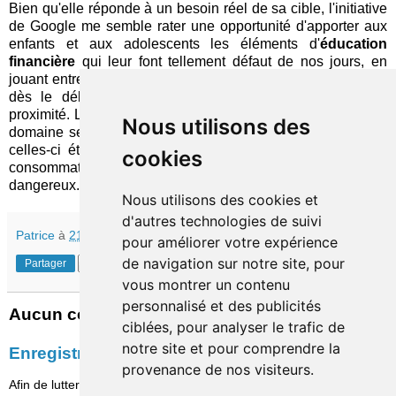
Bien qu'elle réponde à un besoin réel de sa cible, l'initiative
de Google me semble rater une opportunité d'apporter aux
enfants et aux adolescents les éléments d'
éducation
financière
qui leur font tellement défaut de nos jours, en
jouant entre autres sur la relation avec un proche instaurée
dès le début pour encourager un accompagnement de
proximité. Les banques qui souhaitent se positionner sur ce
Nous utilisons des
domaine se réjouiront d'éviter un puissant concurrent mais
celles-ci étant rares, elle laisse une génération de futurs
cookies
consommateurs se débrouiller avec un outil potentiellement
dangereux.
Nous utilisons des cookies et
d'autres technologies de suivi
Patrice
à
21:45
pour améliorer votre expérience
de navigation sur notre site, pour
Partager
vous montrer un contenu
personnalisé et des publicités
Aucun commentaire:
ciblées, pour analyser le trafic de
notre site et pour comprendre la
Enregistrer un commentaire
provenance de nos visiteurs.
Afin de lutter contre le spam, les commentaires ne