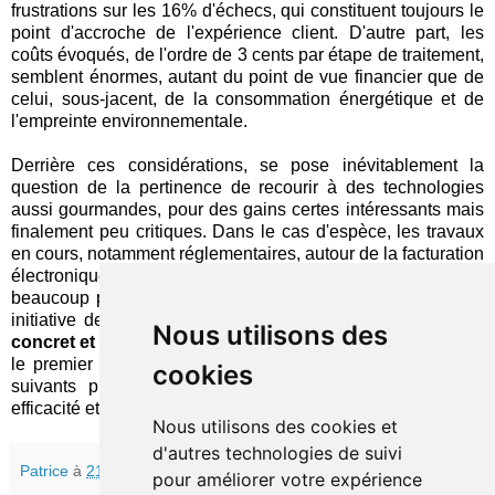
frustrations sur les 16% d'échecs, qui constituent toujours le
point d'accroche de l'expérience client. D'autre part, les
coûts évoqués, de l'ordre de 3 cents par étape de traitement,
semblent énormes, autant du point de vue financier que de
celui, sous-jacent, de la consommation énergétique et de
l'empreinte environnementale.
Derrière ces considérations, se pose inévitablement la
question de la pertinence de recourir à des technologies
aussi gourmandes, pour des gains certes intéressants mais
finalement peu critiques. Dans le cas d'espèce, les travaux
en cours, notamment réglementaires, autour de la facturation
électronique pourraient en outre apporter une réponse
beaucoup plus pertinente. Il restera tout de même de cette
initiative de Qonto et Twin une démonstration d'un
usage
Nous utilisons des
concret et utile
des agents IA qui ne sera probablement que
le premier d'une longue liste, dont il faut espérer que les
cookies
suivants profiteront d'une amélioration sensible de leur
efficacité et de leur performance.
Nous utilisons des cookies et
d'autres technologies de suivi
Patrice
à
21:45
pour améliorer votre expérience