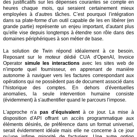
des justificatifs sur les dépenses courantes se compte en
heures chaque mois, qui seraient certainement mieux
employées à d'autres tâches. C'est pourquoi l'intégration
dans sa plate-forme d'un outil capable de les en libérer (en
grande partie) représente un enjeu important, d'autant plus
qu'elle vise depuis longtemps à étendre son rôle dans des
domaines périphériques à son métier de base.
La solution de Twin répond idéalement à ce besoin.
Reposant sur le moteur dédié CUA d'OpenAI, Invoice
Operator
simule les interactions
avec les sites web de
n'importe quel fournisseur, en apprenant de manière
autonome à naviguer vers les factures correspondant aux
opérations qui ne possèdent pas de document associé dans
l’historique des comptes. En dehors d'éventuelles
anomalies, la seule intervention humaine consiste
(évidemment) à s'authentifier quand le parcours l'impose.
L'approche n'a
pas d'équivalent
à ce jour. La mise à
disposition d'API offrant un accès programmatique aux
éléments désirés, de préférence dans un format universel,
serait évidemment idéale mais elle ne concerne à ce jour
qu'une infime minorité de facturiers. Une autre option