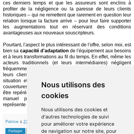
ces derniers temps et que les assureurs sont enclins à
profiter de la négligence ou la paresse de leurs clients
historiques – qui ne remettent que rarement en question leur
relation lorsque la facture arrive – pour leur faire supporter
les augmentations tout en réservant des conditions
avantageuses aux nouveaux souscripteurs.
Pourtant, l'aspect le plus intéressant de l'offre, selon moi, est
bien sa
capacité d'adaptation
de l'équipement aux besoins
et à leurs transformations au fil du temps. En effet, même les
acteurs traditionnels (et leurs intermédiaires) négligent
fréquemment de prendre contact de temps à autres avec
leurs clients en vue d'établir un état des lieux de leur
situation et d'identifier les corrections à apporter à leurs
Nous utilisons des
couvertures. Idéalement, une partie de celles-ci pourraient
être repérées automatiquement, mais, à défaut, un contrôle
cookies
manuel périodique, déclenché via une application,
représente un progrès.
Nous utilisons des cookies et
d'autres technologies de suivi
Patrice
à
21:30
pour améliorer votre expérience
de navigation sur notre site, pour
Partager