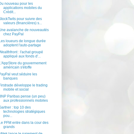
Du nouveau pour les
applications mobiles du
Crédit...
StockTwits pour suivre des
valeurs (financières) s...
Une avalanche de nouveautés
chez PayPal
Les loueurs de longue durée
adoptent l'auto-partage
Wealthfront : l'achat groupé
appliqué aux fonds d'...
L'AppStore du gouvernement
américain s'étoffe
PayPal veut séduire les
banques
Firstrade développe le trading
mobile et social
BNP Paribas pense (un peu)
aux professionnels mobiles
Gartner : top 10 des
technologies stratégiques
pou...
Le PFM entre dans la cour des
grands
Mitek lance le paiement de