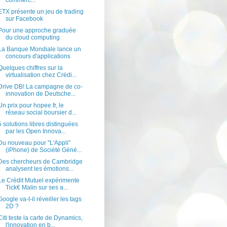
commerc...
ETX présente un jeu de trading
sur Facebook
Pour une approche graduée
du cloud computing
La Banque Mondiale lance un
concours d'applications
Quelques chiffres sur la
virtualisation chez Crédi...
Drive DB! La campagne de co-
innovation de Deutsche...
Un prix pour hopee.fr, le
réseau social boursier d...
5 solutions libres distinguées
par les Open Innova...
Du nouveau pour "L'Appli"
(iPhone) de Société Géné...
Des chercheurs de Cambridge
analysent les émotions...
Le Crédit Mutuel expérimente
Tick€ Malin sur ses a...
Google va-t-il réveiller les tags
2D ?
Citi teste la carte de Dynamics,
l'innovation en b...