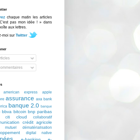
tter
vez
chaque matin les articles
C'est pas mon idée ! » dans
boîte aux lettres.
z-moi sur
Twitter
nner
ticles
ommentaires
és
american express
apple
assurance
ore
axa
bank
banque 2.0
erica
banque
bbva
bitcoin
bnp paribas
e
cloud
citi
collaboratif
unication
crédit agricole
t mutuel
dématérialisation
loppement
digital native
nées
e-banking
e-