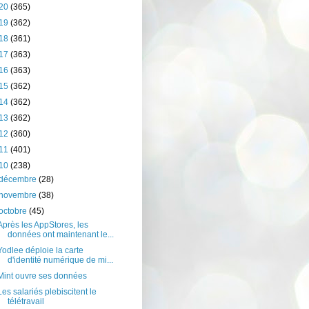
20
(365)
19
(362)
18
(361)
17
(363)
16
(363)
15
(362)
14
(362)
13
(362)
12
(360)
11
(401)
10
(238)
décembre
(28)
novembre
(38)
octobre
(45)
Après les AppStores, les
données ont maintenant le...
Yodlee déploie la carte
d'identité numérique de mi...
Mint ouvre ses données
Les salariés plebiscitent le
télétravail