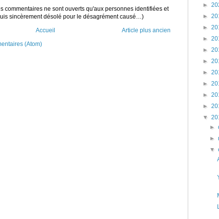
►
20
 les commentaires ne sont ouverts qu'aux personnes identifiées et
►
20
 suis sincèrement désolé pour le désagrément causé…)
►
20
Accueil
Article plus ancien
►
20
mentaires (Atom)
►
20
►
20
►
20
►
20
►
20
►
20
▼
20
►
►
▼