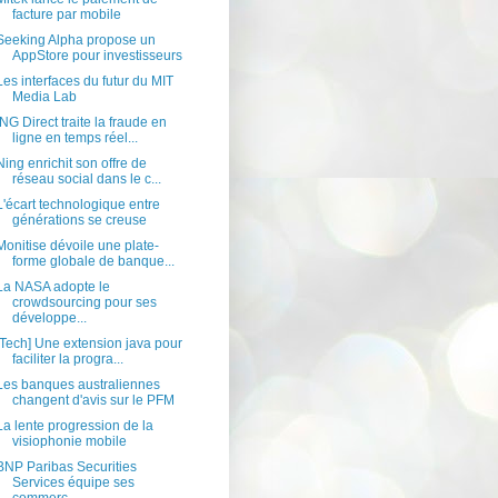
facture par mobile
Seeking Alpha propose un
AppStore pour investisseurs
Les interfaces du futur du MIT
Media Lab
ING Direct traite la fraude en
ligne en temps réel...
Ning enrichit son offre de
réseau social dans le c...
L'écart technologique entre
générations se creuse
Monitise dévoile une plate-
forme globale de banque...
La NASA adopte le
crowdsourcing pour ses
développe...
[Tech] Une extension java pour
faciliter la progra...
Les banques australiennes
changent d'avis sur le PFM
La lente progression de la
visiophonie mobile
BNP Paribas Securities
Services équipe ses