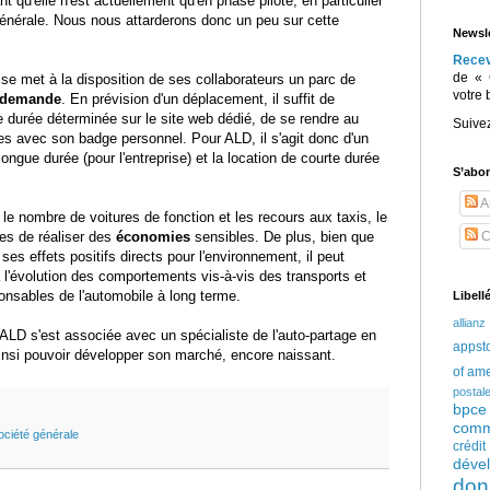
nt qu'elle n'est actuellement qu'en phase pilote, en particulier
énérale. Nous nous attarderons donc un peu sur cette
Newsle
Rece
de « 
rise met à la disposition de ses collaborateurs un parc de
votre 
a demande
. En prévision d'un déplacement, il suffit de
e durée déterminée sur le site web dédié, de se rendre au
Suive
ères avec son badge personnel. Pour ALD, il s'agit donc d'un
longue durée (pour l'entreprise) et la location de courte durée
S’abo
Ar
le nombre de voitures de fonction et les recours aux taxis, le
es de réaliser des
économies
sensibles. De plus, bien que
C
ses effets positifs directs pour l'environnement, il peut
 l'évolution des comportements vis-à-vis des transports et
nsables de l'automobile à long terme.
Libell
allianz
ALD s'est associée avec un spécialiste de l'auto-partage en
appst
ainsi pouvoir développer son marché, encore naissant.
of am
postal
bpce
comm
ociété générale
crédi
déve
don