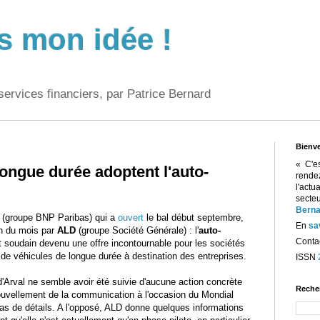
s mon idée !
services financiers, par Patrice Bernard
Bienv
« C'e
longue durée adoptent l'auto-
rend
l'act
sect
Berna
(groupe BNP Paribas) qui a
ouvert
le bal début septembre,
En
sa
in du mois par
ALD
(groupe Société Générale) : l'
auto-
Contac
 soudain devenu une offre incontournable pour les sociétés
 de véhicules de longue durée à destination des entreprises.
ISSN
'Arval ne semble avoir été suivie d'aucune action concrète
Reche
nouvellement de la communication à l'occasion du Mondial
as de détails. A l'opposé, ALD donne quelques informations