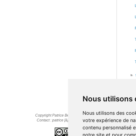
►
►
►
Nous utilisons
Nous utilisons des cook
Copyright Patrice Bernard © 2010-2025
votre expérience de na
Contact : patrice [à] cestpasmonidee.fr
contenu personnalisé et
notre site et pour com