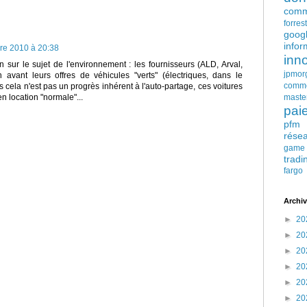
comm
forres
goog
infor
re 2010 à 20:38
inn
on sur le sujet de l'environnement : les fournisseurs (ALD, Arval,
jpmor
n avant leurs offres de véhicules "verts" (électriques, dans le
comm
 cela n'est pas un progrès inhérent à l'auto-partage, ces voitures
maste
n location "normale"...
pai
pfm
rése
game
tradi
fargo
Archiv
►
20
►
20
►
20
►
20
►
20
►
20