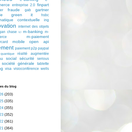
erce
finpart
entreprise 2.0
fraude
gartner
ter
gab
le
green it
hsbc
matique contextuelle
ing
ovation
internet des objets
m-banking
gan chase
m-
lcl
m-paiement
erce
mobile
open api
rcard
ement
paiement p2p
paypal
réalité augmentée
quantique
au social
sécurité
serious
société générale
tablette
ng
visa
visioconférence
wells
es du blog
26
(203)
25
(335)
24
(355)
23
(352)
22
(361)
21
(364)