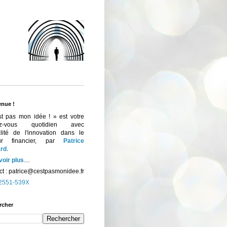
enue !
st pas mon idée ! » est votre
ez-vous quotidien avec
ualité de l'innovation dans le
eur financier, par
Patrice
rd
.
voir plus
…
t :
patrice@cestpasmonidee.fr
2551-539X
rcher