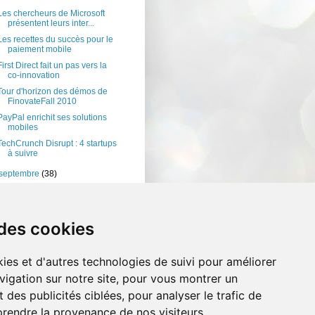
Les chercheurs de Microsoft
présentent leurs inter...
Les recettes du succès pour le
paiement mobile
First Direct fait un pas vers la
co-innovation
Tour d'horizon des démos de
FinovateFall 2010
PayPal enrichit ses solutions
mobiles
TechCrunch Disrupt : 4 startups
à suivre
septembre
(38)
août
(35)
juillet
(54)
 des cookies
ies et d'autres technologies de suivi pour améliorer
vigation sur notre site, pour vous montrer un
 des publicités ciblées, pour analyser le trafic de
prendre la provenance de nos visiteurs.