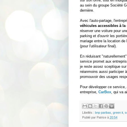
sur son offre, tout en indiqua
au sein du groupe Société G
dernière.
Avec l'auto-partage, l'entrep
véhicules accessibles à l
réserver une voiture pour un
parking et d'ouvrir les porti
mariage entre la location de 
(pour l'utilisateur final).
En réduisant "naturellement" 
service promet aux entrepris
je reste assez sceptique sur 
néanmoins aussi participer à
promouvoir des usages respo
Pour développer ce service, 
entreprise,
CarBox
, qui va 
Libellés :
bnp paribas
,
green it
,
s
Publié par
Patrice
à
20:54