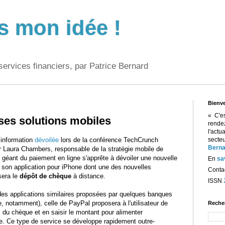
s mon idée !
services financiers, par Patrice Bernard
Bienv
« C'e
 ses solutions mobiles
rend
l'act
 information
dévoilée
lors de la conférence TechCrunch
sect
Berna
r Laura Chambers, responsable de la stratégie mobile de
e géant du paiement en ligne s'apprête à dévoiler une nouvelle
En
sa
 son application pour iPhone dont une des nouvelles
Contac
sera le
dépôt de chèque
à distance.
ISSN
des applications similaires proposées par quelques banques
 notamment), celle de PayPal proposera à l'utilisateur de
Reche
 du chèque et en saisir le montant pour alimenter
. Ce type de service se développe rapidement outre-