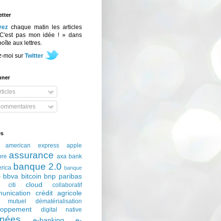
tter
vez
chaque matin les articles
C'est pas mon idée ! » dans
boîte aux lettres.
z-moi sur
Twitter
nner
ticles
ommentaires
és
american express
apple
assurance
ore
axa
bank
banque 2.0
erica
banque
bbva
bitcoin
bnp paribas
e
cloud
citi
collaboratif
unication
crédit agricole
t mutuel
dématérialisation
loppement
digital native
nées
e-banking
e-