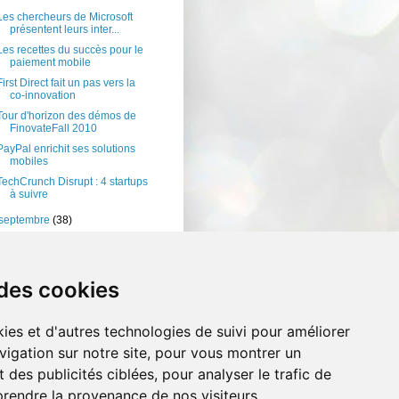
Les chercheurs de Microsoft
présentent leurs inter...
Les recettes du succès pour le
paiement mobile
First Direct fait un pas vers la
co-innovation
Tour d'horizon des démos de
FinovateFall 2010
PayPal enrichit ses solutions
mobiles
TechCrunch Disrupt : 4 startups
à suivre
septembre
(38)
août
(35)
juillet
(54)
 des cookies
ies et d'autres technologies de suivi pour améliorer
vigation sur notre site, pour vous montrer un
 des publicités ciblées, pour analyser le trafic de
prendre la provenance de nos visiteurs.