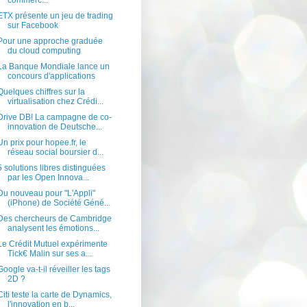
commerc...
ETX présente un jeu de trading
sur Facebook
Pour une approche graduée
du cloud computing
La Banque Mondiale lance un
concours d'applications
Quelques chiffres sur la
virtualisation chez Crédi...
Drive DB! La campagne de co-
innovation de Deutsche...
Un prix pour hopee.fr, le
réseau social boursier d...
5 solutions libres distinguées
par les Open Innova...
Du nouveau pour "L'Appli"
(iPhone) de Société Géné...
Des chercheurs de Cambridge
analysent les émotions...
Le Crédit Mutuel expérimente
Tick€ Malin sur ses a...
Google va-t-il réveiller les tags
2D ?
Citi teste la carte de Dynamics,
l'innovation en b...