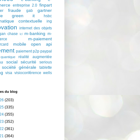
erce
finpart
entreprise 2.0
fraude
gartner
ter
gab
le
green it
hsbc
matique contextuelle
ing
ovation
internet des objets
m-banking
gan chase
m-
lcl
m-paiement
erce
mobile
open api
rcard
ement
paiement p2p
paypal
réalité augmentée
quantique
au social
sécurité
serious
société générale
tablette
ng
visa
visioconférence
wells
es du blog
26
(203)
25
(335)
24
(355)
23
(352)
22
(361)
21
(364)