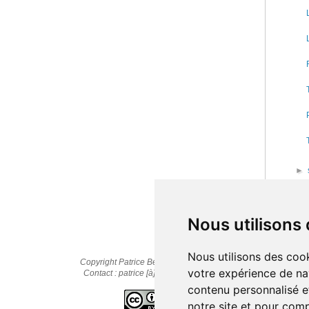
►
►
►
Nous utilisons
Nous utilisons des cook
Copyright Patrice Bernard © 2010-2025
votre expérience de na
Contact : patrice [à] cestpasmonidee.fr
contenu personnalisé et
notre site et pour com