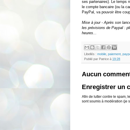
ses partenaires). Le temps n'
le compte bancaire (ou la ca
PayPal, va pouvoir être coup
Mise à jour - Après son lanc
les prévisions de Paypal : 
heures...
Libellés :
mobile
,
paiement
,
payp
Publié par
Patrice
à
19:28
Aucun comment
Enregistrer un
Afin de lutter contre le spam,
sont soumis à modération (je