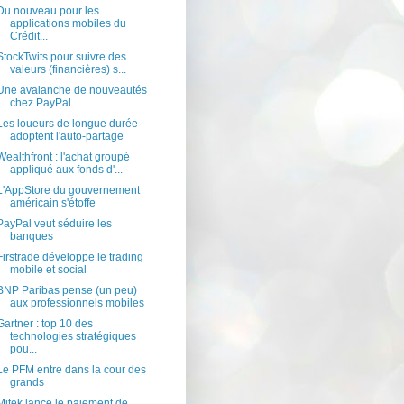
Du nouveau pour les
applications mobiles du
Crédit...
StockTwits pour suivre des
valeurs (financières) s...
Une avalanche de nouveautés
chez PayPal
Les loueurs de longue durée
adoptent l'auto-partage
Wealthfront : l'achat groupé
appliqué aux fonds d'...
L'AppStore du gouvernement
américain s'étoffe
PayPal veut séduire les
banques
Firstrade développe le trading
mobile et social
BNP Paribas pense (un peu)
aux professionnels mobiles
Gartner : top 10 des
technologies stratégiques
pou...
Le PFM entre dans la cour des
grands
Mitek lance le paiement de