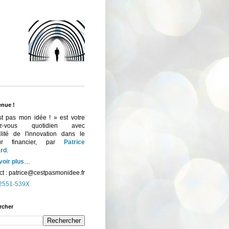
enue !
st pas mon idée ! » est votre
ez-vous quotidien avec
ualité de l'innovation dans le
eur financier, par
Patrice
rd
.
voir plus
…
t :
patrice@cestpasmonidee.fr
2551-539X
rcher