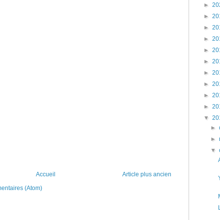
►
20
►
20
►
20
►
20
►
20
►
20
►
20
►
20
►
20
►
20
▼
20
►
►
▼
Accueil
Article plus ancien
mentaires (Atom)