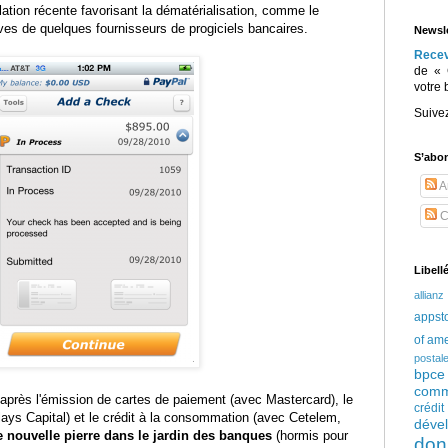
lation récente favorisant la dématérialisation, comme le
ives de quelques fournisseurs de progiciels bancaires.
Newsle
Rece
de « 
votre 
Suive
S’abo
Ar
C
Libell
allianz
appst
of am
postal
bpce
comm
après l'émission de cartes de paiement (avec Mastercard), le
crédi
lays Capital) et le crédit à la consommation (avec Cetelem,
déve
 nouvelle pierre dans le jardin des banques
(hormis pour
don