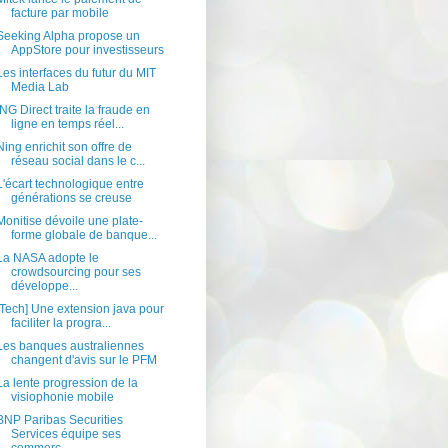
facture par mobile
Seeking Alpha propose un
AppStore pour investisseurs
Les interfaces du futur du MIT
Media Lab
ING Direct traite la fraude en
ligne en temps réel...
Ning enrichit son offre de
réseau social dans le c...
L'écart technologique entre
générations se creuse
Monitise dévoile une plate-
forme globale de banque...
La NASA adopte le
crowdsourcing pour ses
développe...
[Tech] Une extension java pour
faciliter la progra...
Les banques australiennes
changent d'avis sur le PFM
La lente progression de la
visiophonie mobile
BNP Paribas Securities
Services équipe ses