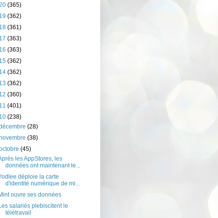
20
(365)
19
(362)
18
(361)
17
(363)
16
(363)
15
(362)
14
(362)
13
(362)
12
(360)
11
(401)
10
(238)
décembre
(28)
novembre
(38)
octobre
(45)
Après les AppStores, les
données ont maintenant le...
Yodlee déploie la carte
d'identité numérique de mi...
Mint ouvre ses données
Les salariés plebiscitent le
télétravail