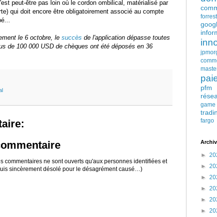
est peut-être pas loin où le cordon ombilical, matérialisé par
comm
rte) qui doit encore être obligatoirement associé au compte
forres
é...
goog
infor
ement le 6 octobre, le
succès
de l'application dépasse toutes
inn
plus de 100 000 USD de chèques ont été déposés en 36
jpmor
comm
maste
pai
pfm
al
rése
game
tradi
fargo
aire:
Archiv
 commentaire
►
20
 les commentaires ne sont ouverts qu'aux personnes identifiées et
►
20
 suis sincèrement désolé pour le désagrément causé…)
►
20
►
20
►
20
►
20