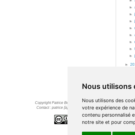
►
►
►
►
►
►
►
►
►
►
20
►
20
►
20
Nous utilisons
Nous utilisons des cook
Copyright Patrice Bernard © 2010-2025
votre expérience de na
Contact : patrice [à] cestpasmonidee.fr
contenu personnalisé et
notre site et pour com