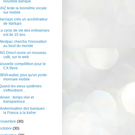
nouvelle banque
ANZ teste la biométrie vocale
sur mobile
Barclays crée un accélérateur
de startups
Le cycle de vie des entreprises
est de 10 ans
Westpac cherche l'innovation
au bout du monde
ING Direct ouvre un nouveau
café, sur le web
Nouvelle compétition pour le
CA Store
BBVA wallet, plus qu'un porte-
monnaie mobile
Quand les vieux systèmes
s'effondrent…
Moven : temps réel et
transparence
Modernisation des banques :
la France à la traîne
novembre
(30)
octobre
(30)