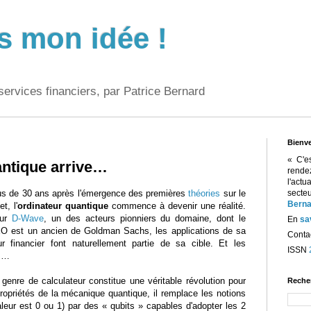
s mon idée !
services financiers, par Patrice Bernard
Bienv
« C'e
antique arrive…
rend
l'act
us de 30 ans après l'émergence des premières
théories
sur le
sect
Berna
et, l'
ordinateur quantique
commence à devenir une réalité.
our
D-Wave
, un des acteurs pionniers du domaine, dont le
En
sa
O est un ancien de Goldman Sachs, les applications de sa
Contac
r financier font naturellement partie de sa cible. Et les
ISSN
es…
enre de calculateur constitue une véritable révolution pour
Reche
 propriétés de la mécanique quantique, il remplace les notions
aleur est 0 ou 1) par des « qubits » capables d'adopter les 2