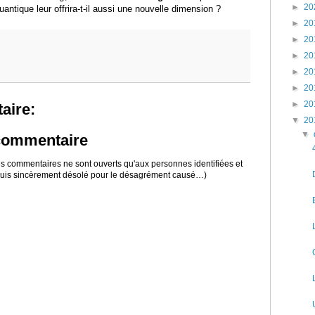
►
20
uantique leur offrira-t-il aussi une nouvelle dimension ?
►
20
►
20
►
20
►
20
►
20
►
20
aire:
▼
20
▼
 commentaire
 les commentaires ne sont ouverts qu'aux personnes identifiées et
 suis sincèrement désolé pour le désagrément causé…)