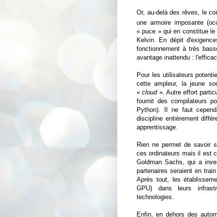
Or, au-delà des rêves, le c
une armoire imposante (o
« puce » qui en constitue le 
Kelvin. En dépit d'exigence
fonctionnement à très bass
avantage inattendu : l'effica
Pour les utilisateurs potenti
cette ampleur, la jeune s
«
cloud
». Autre effort partic
fournit des compilateurs 
Python). Il ne faut cepen
discipline entièrement diffé
apprentissage.
Rien ne permet de savoir si 
ces ordinateurs mais il est 
Goldman Sachs, qui a investi
partenaires seraient en tra
Après tout, les établissem
GPU) dans leurs infrastr
technologies.
Enfin, en dehors des auto