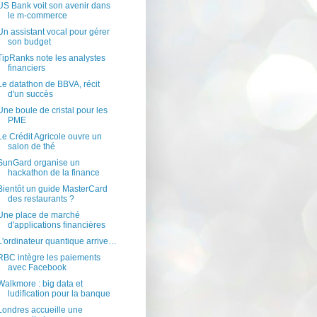
US Bank voit son avenir dans
le m-commerce
Un assistant vocal pour gérer
son budget
TipRanks note les analystes
financiers
Le datathon de BBVA, récit
d'un succès
Une boule de cristal pour les
PME
Le Crédit Agricole ouvre un
salon de thé
SunGard organise un
hackathon de la finance
Bientôt un guide MasterCard
des restaurants ?
Une place de marché
d'applications financières
L'ordinateur quantique arrive…
RBC intègre les paiements
avec Facebook
Walkmore : big data et
ludification pour la banque
Londres accueille une