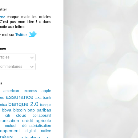
tter
vez
chaque matin les articles
C'est pas mon idée ! » dans
boîte aux lettres.
z-moi sur
Twitter
nner
ticles
ommentaires
és
american express
apple
assurance
ore
axa
bank
banque 2.0
erica
banque
bbva
bitcoin
bnp paribas
e
cloud
citi
collaboratif
unication
crédit agricole
t mutuel
dématérialisation
loppement
digital native
nées
e-banking
e-