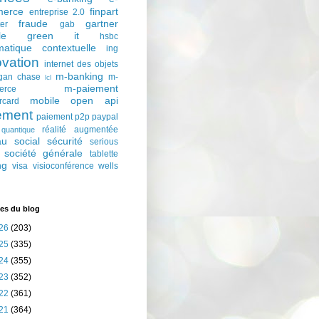
erce
finpart
entreprise 2.0
fraude
gartner
ter
gab
le
green it
hsbc
matique contextuelle
ing
ovation
internet des objets
m-banking
gan chase
m-
lcl
m-paiement
erce
mobile
open api
rcard
ement
paiement p2p
paypal
réalité augmentée
quantique
au social
sécurité
serious
société générale
tablette
ng
visa
visioconférence
wells
es du blog
26
(203)
25
(335)
24
(355)
23
(352)
22
(361)
21
(364)