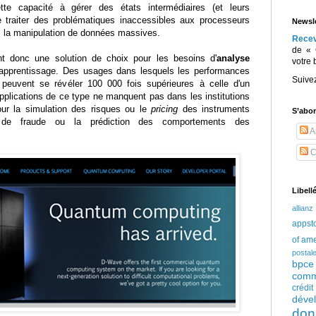
tte capacité à gérer des états intermédiaires (et leurs
 traiter des problématiques inaccessibles aux processeurs
Newsle
 la manipulation de données massives.
Rece
de « 
nt donc une solution de choix pour les besoins d'
analyse
votre 
o-apprentissage. Des usages dans lesquels les performances
Suive
euvent se révéler 100 000 fois supérieures à celle d'un
pplications de ce type ne manquent pas dans les institutions
our la simulation des risques ou le
pricing
des instruments
S’abo
n de fraude ou la prédiction des comportements des
Ar
C
Libell
allianz
appst
of am
postal
bpce
comm
crédi
déve
don