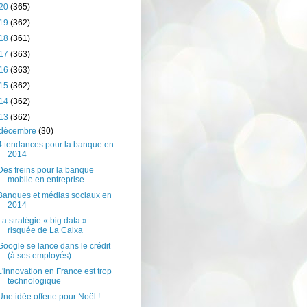
20
(365)
19
(362)
18
(361)
17
(363)
16
(363)
15
(362)
14
(362)
13
(362)
décembre
(30)
4 tendances pour la banque en
2014
Des freins pour la banque
mobile en entreprise
Banques et médias sociaux en
2014
La stratégie « big data »
risquée de La Caixa
Google se lance dans le crédit
(à ses employés)
L'innovation en France est trop
technologique
Une idée offerte pour Noël !