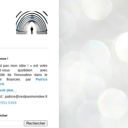
enue !
st pas mon idée ! » est votre
ez-vous quotidien avec
ualité de l'innovation dans le
eur financier, par
Patrice
rd
.
voir plus
…
t :
patrice@cestpasmonidee.fr
2551-539X
rcher