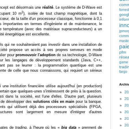
comm
oncept est désormais une
réalité
. Le système de D-Wave est
forres
2
ccupant 10 m
), isolée de tout champ magnétique, dont la
goog
cœur, de la taille d'un processeur classique, fonctionne à 0,1
infor
s importantes en termes d'ingénierie et de maintenance, le
inn
e température (avec des matériaux supraconducteurs) a un
jpmor
cité énergétique est excellente.
comm
maste
els qui ne souhaiteraient pas investir dans une installation de
pai
ociété propose un accès à ses propres serveurs en mode
pfm
ulier pour
promouvoir l'adoption
de sa technologie, D-Wave
rése
pour les langages de développement standards (Java, C++,
game
dant pas se leurrer : la programmation quantique est une
tradi
rente de celle que nous connaissons, qui requiert un sérieux
fargo
Archiv
une institution financière utilise aujourd'hui (en production)
certain que quelques-unes s'intéressent de près à la question.
►
20
 dans la société, est l'une d'elles. D'autre part, plusieurs
►
20
in de développer des
solutions clés en main
pour la banque.
►
20
ents qui utilisent déjà des processeurs spécialisés (FPGA,
uctures sont largement en mesure d'intégrer d'autres
►
20
►
20
►
20
mates de
trading
, à l'heure où les «
big data
» prennent de