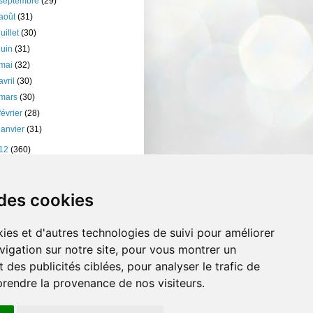
septembre
(29)
août
(31)
juillet
(30)
juin
(31)
mai
(32)
avril
(30)
mars
(30)
février
(28)
janvier
(31)
12
(360)
11
(401)
10
(238)
 des cookies
ies et d'autres technologies de suivi pour améliorer
vigation sur notre site, pour vous montrer un
 des publicités ciblées, pour analyser le trafic de
prendre la provenance de nos visiteurs.