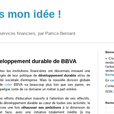
s mon idée !
services financiers, par Patrice Bernard
Bienv
« C'e
éveloppement durable de BBVA
rend
l'act
utes les institutions financières ont désormais instauré une
sect
Berna
argée de leur politique de
développement durable
et/ou de
ité sociétale d'entreprise. Mais la nouvelle division globale
En
sa
 de
créer
BBVA va beaucoup plus loin que ses paires, en
Contac
quelque sorte de ce domaine un métier à part entière.
ISSN
 efforts d'éducation massifs à l'attention de ses effectifs,
 du développement durable au cœur de toutes ses activités, le
Reche
core une fois
réhausser ses ambitions
à la dimension du
ait face, avec une initiative totalement inédite (à ma