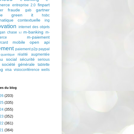
erce
finpart
entreprise 2.0
fraude
gartner
ter
gab
le
green it
hsbc
matique contextuelle
ing
ovation
internet des objets
m-banking
gan chase
m-
lcl
m-paiement
erce
mobile
open api
rcard
ement
paiement p2p
paypal
réalité augmentée
quantique
au social
sécurité
serious
société générale
tablette
ng
visa
visioconférence
wells
es du blog
26
(203)
25
(335)
24
(355)
23
(352)
22
(361)
21
(364)