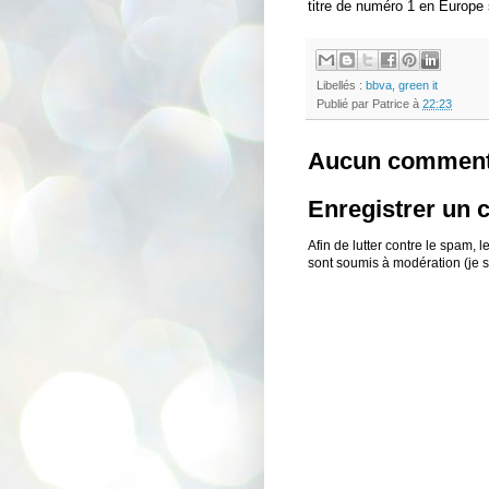
titre de numéro 1 en Europe 
Libellés :
bbva
,
green it
Publié par
Patrice
à
22:23
Aucun comment
Enregistrer un
Afin de lutter contre le spam,
sont soumis à modération (je