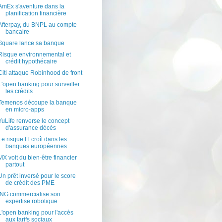
AmEx s'aventure dans la
planification financière
Afterpay, du BNPL au compte
bancaire
Square lance sa banque
Risque environnemental et
crédit hypothécaire
Citi attaque Robinhood de front
L'open banking pour surveiller
les crédits
Temenos découpe la banque
en micro-apps
YuLife renverse le concept
d'assurance décès
Le risque IT croît dans les
banques européennes
MX voit du bien-être financier
partout
Un prêt inversé pour le score
de crédit des PME
ING commercialise son
expertise robotique
L'open banking pour l'accès
aux tarifs sociaux