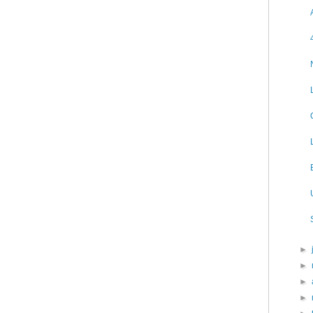
►
►
►
►