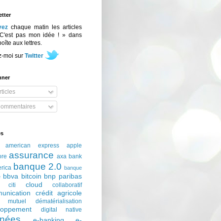
tter
vez
chaque matin les articles
C'est pas mon idée ! » dans
boîte aux lettres.
z-moi sur
Twitter
nner
ticles
ommentaires
és
american express
apple
assurance
ore
axa
bank
banque 2.0
erica
banque
bbva
bitcoin
bnp paribas
e
cloud
citi
collaboratif
unication
crédit agricole
t mutuel
dématérialisation
loppement
digital native
nées
e-banking
e-