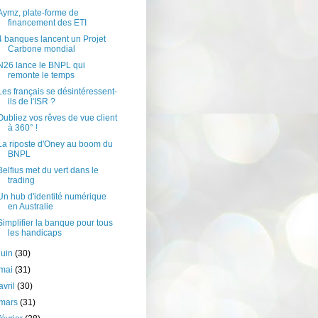
Aymz, plate-forme de
financement des ETI
4 banques lancent un Projet
Carbone mondial
N26 lance le BNPL qui
remonte le temps
Les français se désintéressent-
ils de l'ISR ?
Oubliez vos rêves de vue client
à 360° !
La riposte d'Oney au boom du
BNPL
Belfius met du vert dans le
trading
Un hub d'identité numérique
en Australie
Simplifier la banque pour tous
les handicaps
juin
(30)
mai
(31)
avril
(30)
mars
(31)