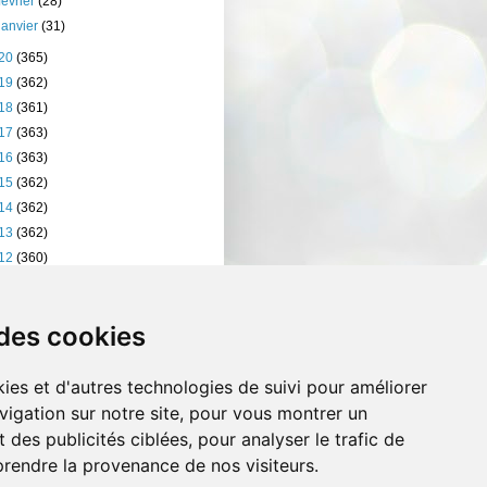
février
(28)
janvier
(31)
20
(365)
19
(362)
18
(361)
17
(363)
16
(363)
15
(362)
14
(362)
13
(362)
12
(360)
11
(401)
10
(238)
 des cookies
ies et d'autres technologies de suivi pour améliorer
vigation sur notre site, pour vous montrer un
 des publicités ciblées, pour analyser le trafic de
prendre la provenance de nos visiteurs.