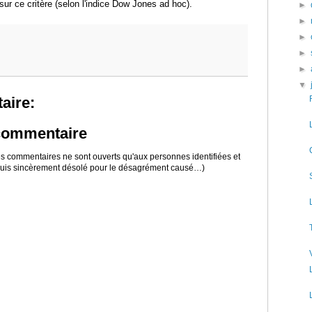
sur ce critère (selon l'indice Dow Jones ad hoc).
►
►
►
►
►
▼
aire:
 commentaire
 les commentaires ne sont ouverts qu'aux personnes identifiées et
 suis sincèrement désolé pour le désagrément causé…)