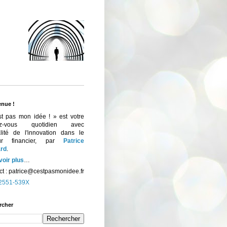
enue !
st pas mon idée ! » est votre
ez-vous quotidien avec
ualité de l'innovation dans le
eur financier, par
Patrice
rd
.
voir plus
…
t :
patrice@cestpasmonidee.fr
2551-539X
rcher