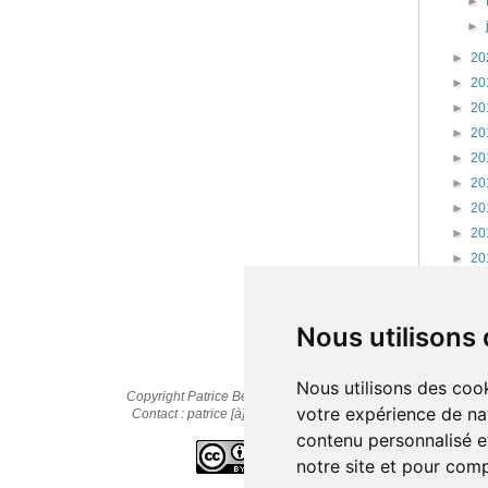
►
►
►
20
►
20
►
20
►
20
►
20
►
20
►
20
►
20
►
20
►
20
►
20
Nous utilisons
Nous utilisons des cook
Copyright Patrice Bernard © 2010-2025
votre expérience de na
Contact : patrice [à] cestpasmonidee.fr
contenu personnalisé et
notre site et pour com