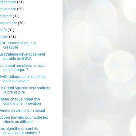
décembre
(31)
novembre
(29)
octobre
(31)
septembre
(30)
août
(31)
juillet
(31)
RBC s'emballe pour la
créativité
La stratégie développement
durable de BBVA
Comment remplacer le cœur
de la banque ?
Swift s'attaque aux transferts
de faible valeur
Le Crédit Agricole veut sortir de
la préhistoire
Traiter chaque projet d'IA
comme une innovation
Venmo devient moins social
L'open banking pour aider les
clients en difficulté
Les algorithmes sont-ils
devenus autonomes ?