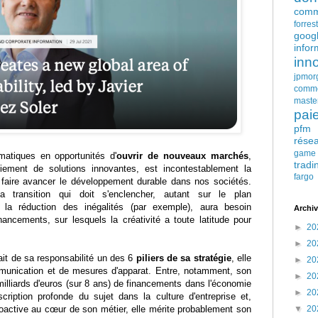
comm
forres
goog
infor
inn
jpmor
comm
maste
pai
pfm
rése
game
matiques en opportunités d'
ouvrir de nouveaux marchés
,
tradi
oiement de solutions innovantes, est incontestablement la
fargo
 faire avancer le développement durable dans nos sociétés.
a transition qui doit s'enclencher, autant sur le plan
la réduction des inégalités (par exemple), aura besoin
Archiv
ancements, sur lesquels la créativité a toute latitude pour
►
20
►
20
it de sa responsabilité un des 6
piliers de sa stratégie
, elle
►
20
unication et de mesures d'apparat. Entre, notamment, son
►
20
illiards d'euros (sur 8 ans) de financements dans l'économie
►
20
scription profonde du sujet dans la culture d'entreprise et,
active au cœur de son métier, elle mérite probablement son
▼
20