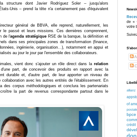
la structure dont Javier Rodríguez Soler – jusqu'alors
tats-Unis – prend la tête n'a certainement pas d'équivalent
Newsle
Rece
de « 
irecteur général de BBVA, elle reprend, naturellement, les
votre 
r le passé et leurs missions. Ces dernières comprennent,
Suive
 de l'
agenda stratégique
RSE de la banque, la définition et
nnels dans ses principales zones de transformation (finance,
, données, ingénierie, organisation…), notamment en appui et
S’abo
éalisés au jour le jour par l'ensemble des collaborateurs.
Ar
males, vient donc s'ajouter un rôle direct dans la
relation
C
t, d'une part, de concevoir des produits en rapport avec la
t durable et, d'autre part, de leur apporter un niveau de
e collaboration avec les autres entités de l'établissement. En
Libell
ra des corpus méthodologiques et conclura les partenariats
allianz
'accroître la part de revenus correspondante partout dans le
appst
of am
postal
bpce
comm
crédi
déve
don