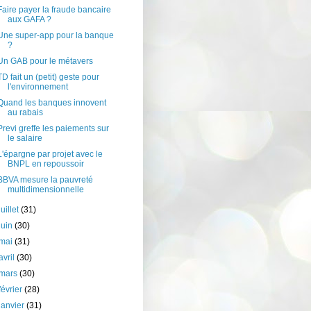
Faire payer la fraude bancaire
aux GAFA ?
Une super-app pour la banque
?
Un GAB pour le métavers
TD fait un (petit) geste pour
l'environnement
Quand les banques innovent
au rabais
Previ greffe les paiements sur
le salaire
L'épargne par projet avec le
BNPL en repoussoir
BBVA mesure la pauvreté
multidimensionnelle
juillet
(31)
juin
(30)
mai
(31)
avril
(30)
mars
(30)
février
(28)
janvier
(31)