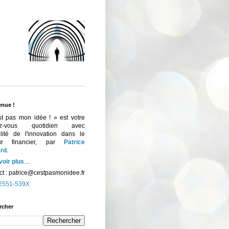
enue !
st pas mon idée ! » est votre
ez-vous quotidien avec
ualité de l'innovation dans le
eur financier, par
Patrice
rd
.
voir plus
…
t :
patrice@cestpasmonidee.fr
2551-539X
rcher