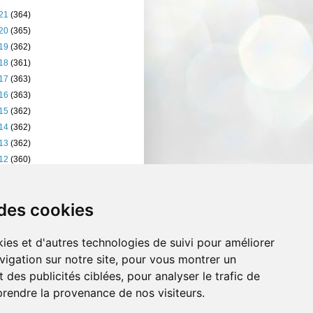
21
(364)
20
(365)
19
(362)
18
(361)
17
(363)
16
(363)
15
(362)
14
(362)
13
(362)
12
(360)
11
(401)
10
(238)
 des cookies
ies et d'autres technologies de suivi pour améliorer
vigation sur notre site, pour vous montrer un
 des publicités ciblées, pour analyser le trafic de
prendre la provenance de nos visiteurs.