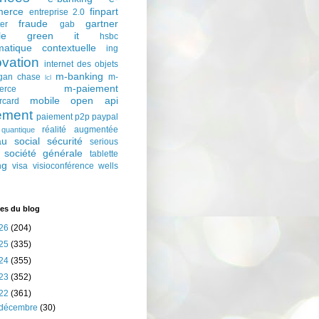
erce
finpart
entreprise 2.0
fraude
gartner
ter
gab
le
green it
hsbc
matique contextuelle
ing
ovation
internet des objets
m-banking
gan chase
m-
lcl
m-paiement
erce
mobile
open api
rcard
ement
paiement p2p
paypal
réalité augmentée
quantique
au social
sécurité
serious
société générale
tablette
ng
visa
visioconférence
wells
es du blog
26
(204)
25
(335)
24
(355)
23
(352)
22
(361)
décembre
(30)