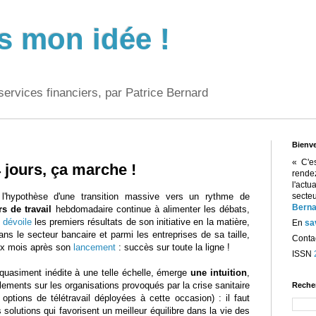
s mon idée !
services financiers, par Patrice Bernard
Bienv
« C'e
 jours, ça marche !
rend
l'act
l'hypothèse d'une transition massive vers un rythme de
sect
Berna
rs de travail
hebdomadaire continue à alimenter les débats,
k
dévoile
les premiers résultats de son initiative en la matière,
En
sa
ans le secteur bancaire et parmi les entreprises de sa taille,
Contac
ix mois après son
lancement
: succès sur toute la ligne !
ISSN
 quasiment inédite à une telle échelle, émerge
une intuition
,
ements sur les organisations provoqués par la crise sanitaire
Reche
options de télétravail déployées à cette occasion) : il faut
solutions qui favorisent un meilleur équilibre dans la vie des