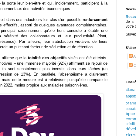
la sorte leur bien-être et qui, incidemment, participent à la
ronnementaux des activités économiques.
Newsle
Rece
oit dans ces inducteurs les clés d'un possible
renforcement
de « 
s effectifs, assorti de quelques avantages complémentaires.
votre 
principal raisonnement qu'elle tient consiste à établir une
Suive
la sérénité des collaborateurs et leur productivité (dont,
sence). Par ailleurs, leur satisfaction vis-à-vis de leurs
uerait un puissant facteur de séduction et de rétention.
S’abo
Ar
 affirme que la
totalité des objectifs
visés ont été atteints.
motivés – une immense majorité (92%) affirment se réjouir de
C
 ils sont sensiblement plus investis dans leurs tâches (un
gression de 13%). En parallèle, l'absentéisme a clairement
, mais cette mesure est à relativiser puisqu'elle compare le
Libell
n 2022, moins propice aux maladies saisonnières.
allianz
appst
of am
postal
bpce
comm
crédi
déve
don