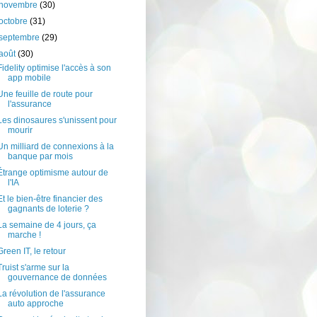
novembre
(30)
octobre
(31)
septembre
(29)
août
(30)
Fidelity optimise l'accès à son
app mobile
Une feuille de route pour
l'assurance
Les dinosaures s'unissent pour
mourir
Un milliard de connexions à la
banque par mois
Étrange optimisme autour de
l'IA
Et le bien-être financier des
gagnants de loterie ?
La semaine de 4 jours, ça
marche !
Green IT, le retour
Truist s'arme sur la
gouvernance de données
La révolution de l'assurance
auto approche