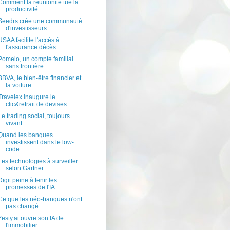
Comment la réunionite tue la
productivité
Seedrs crée une communauté
d'investisseurs
USAA facilite l'accès à
l'assurance décès
Pomelo, un compte familial
sans frontière
BBVA, le bien-être financier et
la voiture…
Travelex inaugure le
clic&retrait de devises
Le trading social, toujours
vivant
Quand les banques
investissent dans le low-
code
Les technologies à surveiller
selon Gartner
Digit peine à tenir les
promesses de l'IA
Ce que les néo-banques n'ont
pas changé
Zesty.ai ouvre son IA de
l'immobilier