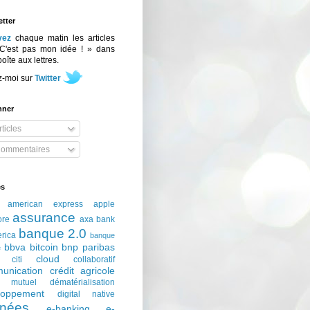
tter
vez
chaque matin les articles
C'est pas mon idée ! » dans
boîte aux lettres.
z-moi sur
Twitter
nner
ticles
ommentaires
és
american express
apple
assurance
ore
axa
bank
banque 2.0
erica
banque
bbva
bitcoin
bnp paribas
e
cloud
citi
collaboratif
unication
crédit agricole
t mutuel
dématérialisation
loppement
digital native
nées
e-banking
e-