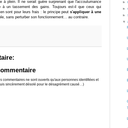
ue à plein. Il ne serait guère surprenant que l'accoutumance
►
e à un tassement des gains. Toujours est-il que ceux qui
►
en sont pour leurs frais : le principe peut
s'appliquer à une
►
e, sans perturber son fonctionnement… au contraire.
▼
aire:
 commentaire
 les commentaires ne sont ouverts qu'aux personnes identifiées et
 suis sincèrement désolé pour le désagrément causé…)