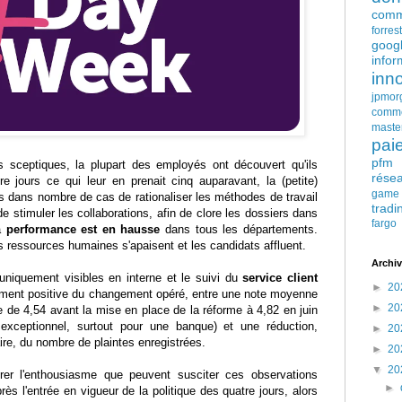
comm
forres
goog
infor
inn
jpmor
comm
maste
pai
pfm
s sceptiques, la plupart des employés ont découvert qu'ils
rése
e jours ce qui leur en prenait cinq auparavant, la (petite)
game
s dans nombre de cas de rationaliser les méthodes de travail
tradi
e stimuler les collaborations, afin de clore les dossiers dans
fargo
a
performance est en hausse
dans tous les départements.
es ressources humaines s'apaisent et les candidats affluent.
Archiv
niquement visibles en interne et le suivi du
service client
►
20
ttement positive du changement opéré, entre une note moyenne
►
20
e de 4,54 avant la mise en place de la réforme à 4,82 en juin
exceptionnel, surtout pour une banque) et une réduction,
►
20
re, du nombre de plaintes enregistrées.
►
20
▼
20
rer l'enthousiasme que peuvent susciter ces observations
►
s l'entrée en vigueur de la politique des quatre jours, alors