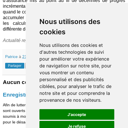
d'assurance mis au point au fil de décennies de progrès
incrémental. Outre les nouveaux enjeux de responsabilité
quand le conducteur humain aura disparu, il faut rapidement
accumuler les points de référence qui permettront d'adapter
Nous utilisons des
les calculs actuariels à une génération radicalement
différente de véhicules.
cookies
Actualité repérée grâce à
Florian
(merci !)
Nous utilisons des cookies et
d'autres technologies de suivi
Patrice
à
21:30
pour améliorer votre expérience
de navigation sur notre site, pour
Partager
vous montrer un contenu
personnalisé et des publicités
Aucun commentaire:
ciblées, pour analyser le trafic de
notre site et pour comprendre la
Enregistrer un commentaire
provenance de nos visiteurs.
Afin de lutter contre le spam, les commentaires ne
sont ouverts qu'aux personnes identifiées et sont
J'accepte
soumis à modération (je suis sincèrement désolé
pour le désagrément causé…)
Je refuse