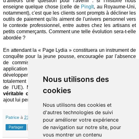
d'ailleurs une question pour l'avenir : si l'histoire nous
enseigne quelque chose (celle de
PingIt
, au Royaume-Uni,
notamment), c'est que les clients sont prompts à décliner les
outils de paiement qu'ils aiment de l'univers personnel vers
le contexte professionnel, entre autres chez les artisans et
petits commerçants. Comment une telle évolution sera-t-elle
abordée ?
En attendant la « Page Lydia » constituera un instrument de
conquête pour la jeune pousse, encouragée par l'absence
de commission pour ceux qui y accèdent depuis son
application (contre 2,5% pour les autres), et promeut son
développement hors de l'hexagone, son approche étant
Nous utilisons des
totalement agnostique des frontières (au moins à l'intérieur
de l'UE). Mais il faut surtout noter que Lydia est
sans
cookies
véritable concurrence
sur son marché et que ce nouvel
ajout lui permet d'accentuer encore son avance.
Nous utilisons des cookies et
d'autres technologies de suivi
Patrice
à
21:30
pour améliorer votre expérience
de navigation sur notre site, pour
Partager
vous montrer un contenu