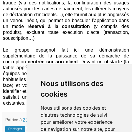
fraude (via des notifications, la configuration des usages
autorisés pour les cartes de paiement, les différents moyens
de déclaration d'incidents…), elle fournit aux plus angoissés
un verrou inédit, qui permet de basculer l'application dans
un mode
réservé à la consultation
(y compris des
produits), excluant toute exécution d'acte (transaction,
souscription…).
Le groupe espagnol fait ici une démonstration
supplémentaire de la puissance de sa démarche de
conception
centrée sur son client
. Devant un obstacle (la
faible appétence des seniors pour la banque mobile), ses
équipes ne s'en tiennent pas aux hypothèses superficielles
habituelles (ces individus préfèrent un contact en face à
Nous utilisons des
face) et vont, au contraire, au fond des choses, jusqu'à
identifier et mettre en œuvre la solution (quasi) parfaite, qui
cookies
satisfait une attente implicite en résorbant les frictions
existantes.
Nous utilisons des cookies et
d'autres technologies de suivi
Patrice
à
22:53
pour améliorer votre expérience
de navigation sur notre site, pour
Partager