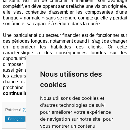
la suite. Au lieu de chercher à maintenir son avantage
compétitif, en développant sans relâche une vision originale,
elle s'est contentée d'assembler les composantes d'une
banque « normale » sans se rendre compte qu'elle y perdait
son âme et sa capacité à séduire dans la durée.
Une particularité du secteur financier est de fonctionner sur
des périodes longues, notamment quand il s'agit de changer
en profondeur les habitudes des clients. Or cette
caractéristique a des conséquences lourdes sur les
opportunités de disruption : il est quasiment impossible
d'imposer un nouveau modèle à partir d'une seule idée,
aussi géniale soit-elle, car elle finira par être répliquée par
Nous utilisons des
les acteurs en place avant que son géniteur n'ait eu une
chance d'affermir sa position. Il reste à espérer que la
cookies
prochaine génération de trublions saura
innover
continuellement
afin d'éviter ce piège.
Nous utilisons des cookies et
d'autres technologies de suivi
Patrice
à
21:30
pour améliorer votre expérience
de navigation sur notre site, pour
Partager
vous montrer un contenu