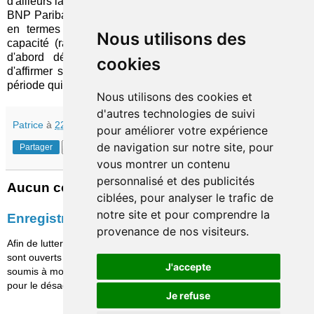
d'ailleurs largement le
palmarès
de Qorus, la filiale belge de
BNP Paribas fait preuve de
résilience
, pas nécessairement
en termes de créativité mais, à tout le moins, dans sa
Nous utilisons des
capacité (rare) à adopter et adapter rapidement une idée
d'abord développée par des
startups
, qui lui permet
cookies
d'affirmer sa présence aux côtés de ses clients dans une
période qui reste compliquée pour leur porte-monnaie.
Nous utilisons des cookies et
d'autres technologies de suivi
Patrice
à
22:00
pour améliorer votre expérience
de navigation sur notre site, pour
Partager
vous montrer un contenu
personnalisé et des publicités
Aucun commentaire:
ciblées, pour analyser le trafic de
notre site et pour comprendre la
Enregistrer un commentaire
provenance de nos visiteurs.
Afin de lutter contre le spam, les commentaires ne
sont ouverts qu'aux personnes identifiées et sont
J'accepte
soumis à modération (je suis sincèrement désolé
pour le désagrément causé…)
Je refuse