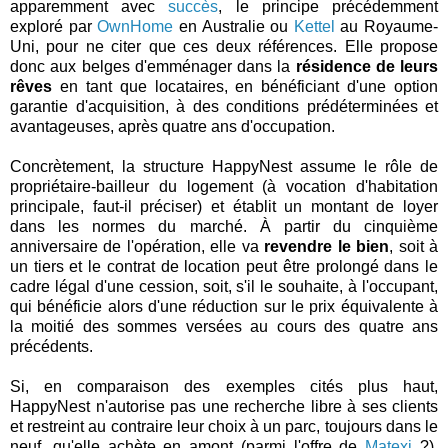
apparemment avec
succès
, le principe précédemment
exploré par
OwnHome
en Australie ou
Kettel
au Royaume-
Uni, pour ne citer que ces deux références. Elle propose
donc aux belges d'emménager dans la
résidence de leurs
rêves
en tant que locataires, en bénéficiant d'une option
garantie d'acquisition, à des conditions prédéterminées et
avantageuses, après quatre ans d'occupation.
Concrètement, la structure HappyNest assume le rôle de
propriétaire-bailleur du logement (à vocation d'habitation
principale, faut-il préciser) et établit un montant de loyer
dans les normes du marché. À partir du cinquième
anniversaire de l'opération, elle va
revendre le bien
, soit à
un tiers et le contrat de location peut être prolongé dans le
cadre légal d'une cession, soit, s'il le souhaite, à l'occupant,
qui bénéficie alors d'une réduction sur le prix équivalente à
la moitié des sommes versées au cours des quatre ans
précédents.
Si, en comparaison des exemples cités plus haut,
HappyNest n'autorise pas une recherche libre à ses clients
et restreint au contraire leur choix à un parc, toujours dans le
neuf, qu'elle achète en amont (parmi l'offre de
Matexi
?),