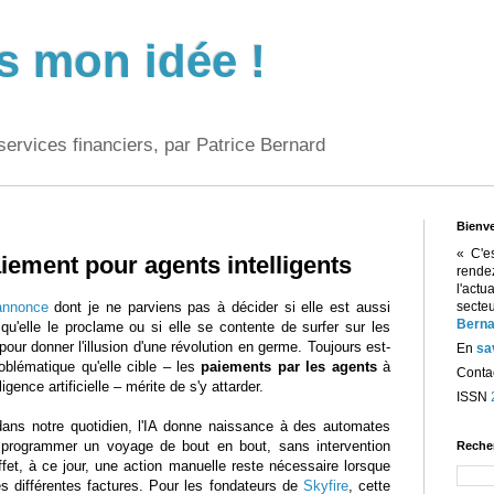
s mon idée !
services financiers, par Patrice Bernard
Bienv
« C'e
iement pour agents intelligents
rend
l'act
annonce
dont je ne parviens pas à décider si elle est aussi
sect
Berna
qu'elle le proclame ou si elle se contente de surfer sur les
our donner l'illusion d'une révolution en germe. Toujours est-
En
sa
roblématique qu'elle cible – les
paiements par les agents
à
Contac
ligence artificielle – mérite de s'y attarder.
ISSN
 dans notre quotidien, l'IA donne naissance à des automates
 programmer un voyage de bout en bout, sans intervention
Reche
et, à ce jour, une action manuelle reste nécessaire lorsque
es différentes factures. Pour les fondateurs de
Skyfire
, cette