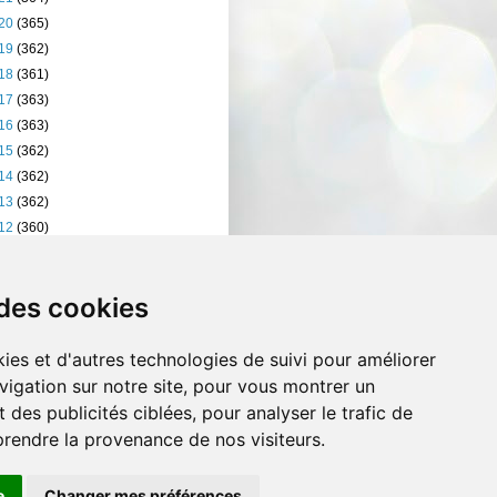
20
(365)
19
(362)
18
(361)
17
(363)
16
(363)
15
(362)
14
(362)
13
(362)
12
(360)
11
(401)
10
(238)
 des cookies
ies et d'autres technologies de suivi pour améliorer
vigation sur notre site, pour vous montrer un
 des publicités ciblées, pour analyser le trafic de
prendre la provenance de nos visiteurs.
e
Changer mes préférences