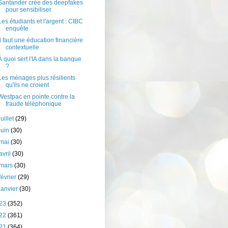
Santander crée des deepfakes
pour sensibiliser
Les étudiants et l'argent : CIBC
enquête
Il faut une éducation financière
contextuelle
À quoi sert l'IA dans la banque
?
Les ménages plus résilients
qu'ils ne croient
Westpac en pointe contre la
fraude téléphonique
juillet
(29)
juin
(30)
mai
(30)
avril
(30)
mars
(30)
février
(29)
janvier
(30)
23
(352)
22
(361)
21
(364)