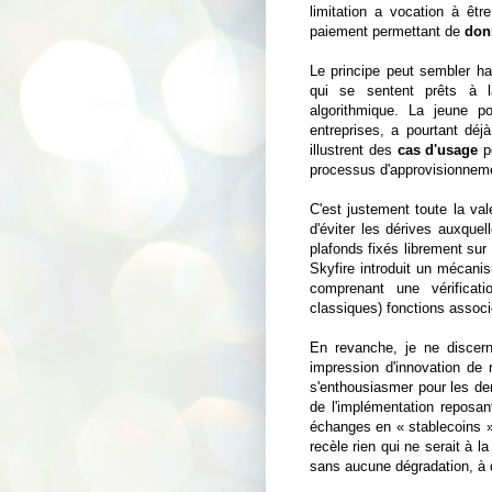
limitation a vocation à êt
paiement permettant de
don
Le principe peut sembler ha
qui se sentent prêts à l
algorithmique. La jeune p
entreprises, a pourtant déj
illustrent des
cas d'usage
po
processus d'approvisionneme
C'est justement toute la val
d'éviter les dérives auxque
plafonds fixés librement sur 
Skyfire introduit un mécanis
comprenant une vérificati
classiques) fonctions associé
En revanche, je ne discern
impression d'innovation de 
s'enthousiasmer pour les de
de l'implémentation reposa
échanges en « stablecoins » 
recèle rien qui ne serait à l
sans aucune dégradation, à 