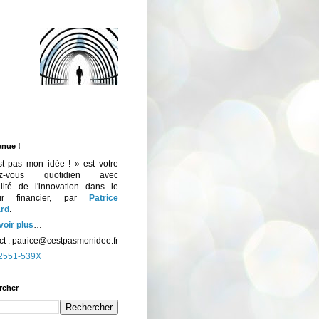
enue !
st pas mon idée ! » est votre
ez-vous quotidien avec
ualité de l'innovation dans le
eur financier, par
Patrice
rd
.
voir plus
…
t :
patrice@cestpasmonidee.fr
2551-539X
rcher