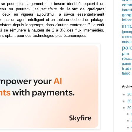
 se pose plus largement : le besoin identifié requiert-il un
comm
au ou pourrait-il se satisfaire de l'
ajout de quelques
forres
ceux en vigueur aujourd'hui, à savoir essentiellement
goog
es par un agent intelligent et un tableau de bord de pilotage
infor
i existent depuis longtemps, dans d'autres contextes ? Le coût
inn
qui se rémunére à hauteur de 2 à 3% des flux intermédiés,
jpmor
eurs optant pour des technologies plus économiques.
comm
maste
pai
pfm
rése
game
tradi
fargo
Archiv
►
20
►
20
▼
20
►
►
►