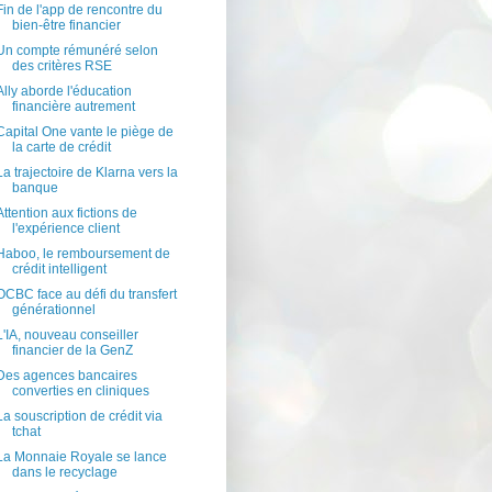
Fin de l'app de rencontre du
bien-être financier
Un compte rémunéré selon
des critères RSE
Ally aborde l'éducation
financière autrement
Capital One vante le piège de
la carte de crédit
La trajectoire de Klarna vers la
banque
Attention aux fictions de
l'expérience client
Haboo, le remboursement de
crédit intelligent
OCBC face au défi du transfert
générationnel
L'IA, nouveau conseiller
financier de la GenZ
Des agences bancaires
converties en cliniques
La souscription de crédit via
tchat
La Monnaie Royale se lance
dans le recyclage