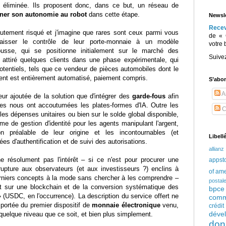
re éliminée. Ils proposent donc, dans ce but, un réseau de
ner son autonomie au robot
dans cette étape.
Newsle
Rece
utement risqué et j'imagine que rares sont ceux parmi vous
de « 
aisser le contrôle de leur porte-monnaie à un modèle
votre 
ousse, qui se positionne initialement sur le marché des
Suive
à attiré quelques clients dans une phase expérimentale, qui
tentiels, tels que ce vendeur de pièces automobiles dont le
nt est entièrement automatisé, paiement compris.
S’abo
Ar
eur ajoutée de la solution que d'intégrer des
garde-fous
afin
lles nous ont accoutumées les plates-formes d'IA. Outre les
C
les dépenses unitaires ou bien sur le solde global disponible,
me de gestion d'identité pour les agents manipulant l'argent,
on préalable de leur origine et les incontournables (et
Libell
es d'authentification et de suivi des autorisations.
allianz
e résolument pas l'intérêt – si ce n'est pour procurer une
appst
rupture aux observateurs (et aux investisseurs ?) enclins à
of am
rniers concepts à la mode sans chercher à les comprendre –
postal
nt sur une blockchain et de la conversion systématique des
bpce
(USDC, en l'occurrence). La description du service offert ne
comm
a portée du premier dispositif de
monnaie électronique
venu,
crédi
déve
quelque niveau que ce soit, et bien plus simplement.
don