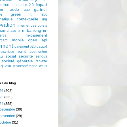
erce
finpart
entreprise 2.0
fraude
gartner
ter
gab
le
green it
hsbc
matique contextuelle
ing
ovation
internet des objets
m-banking
gan chase
m-
lcl
m-paiement
erce
mobile
open api
rcard
ement
paiement p2p
paypal
réalité augmentée
quantique
au social
sécurité
serious
société générale
tablette
ng
visa
visioconférence
wells
es du blog
26
(202)
25
(335)
24
(355)
décembre
(30)
novembre
(29)
octobre
(31)