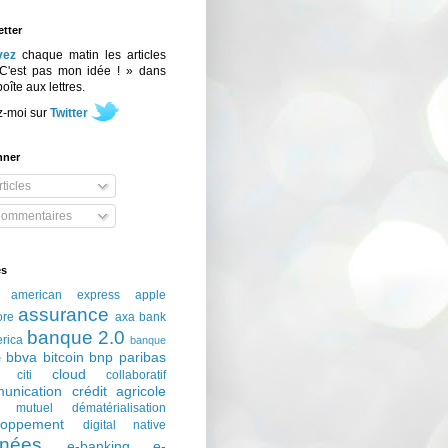
tter
vez
chaque matin les articles
C'est pas mon idée ! » dans
boîte aux lettres.
z-moi sur
Twitter
nner
ticles
ommentaires
és
american express
apple
assurance
ore
axa
bank
banque 2.0
erica
banque
bbva
bitcoin
bnp paribas
e
cloud
citi
collaboratif
unication
crédit agricole
t mutuel
dématérialisation
loppement
digital native
nées
e-banking
e-