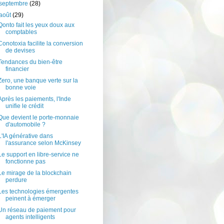
septembre
(28)
août
(29)
Qonto fait les yeux doux aux
comptables
Conotoxia facilite la conversion
de devises
Tendances du bien-être
financier
Zero, une banque verte sur la
bonne voie
Après les paiements, l'Inde
unifie le crédit
Que devient le porte-monnaie
d'automobile ?
L'IA générative dans
l'assurance selon McKinsey
Le support en libre-service ne
fonctionne pas
Le mirage de la blockchain
perdure
Les technologies émergentes
peinent à émerger
Un réseau de paiement pour
agents intelligents