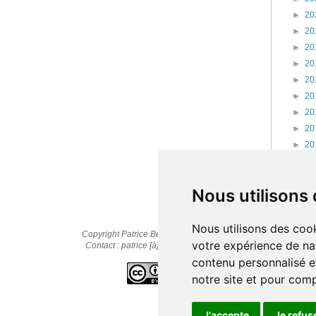
►
20
►
20
►
20
►
20
►
20
►
20
►
20
►
20
►
20
►
20
►
20
Nous utilisons
Nous utilisons des cook
Copyright Patrice Bernard © 2010-2025
votre expérience de na
Contact : patrice [à] cestpasmonidee.fr
contenu personnalisé et
notre site et pour com
J'accepte
Je refus