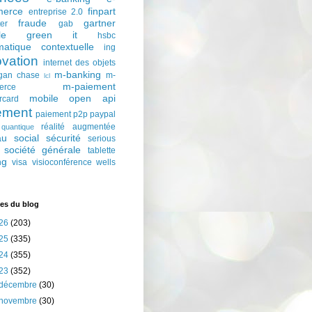
erce
finpart
entreprise 2.0
fraude
gartner
ter
gab
le
green it
hsbc
matique contextuelle
ing
ovation
internet des objets
m-banking
gan chase
m-
lcl
m-paiement
erce
mobile
open api
rcard
ement
paiement p2p
paypal
réalité augmentée
quantique
au social
sécurité
serious
société générale
tablette
ng
visa
visioconférence
wells
es du blog
26
(203)
25
(335)
24
(355)
23
(352)
décembre
(30)
novembre
(30)