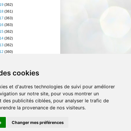
19
(362)
18
(361)
17
(363)
16
(363)
15
(362)
14
(362)
13
(362)
12
(360)
11
(401)
10
(238)
 des cookies
ies et d'autres technologies de suivi pour améliorer
vigation sur notre site, pour vous montrer un
 des publicités ciblées, pour analyser le trafic de
prendre la provenance de nos visiteurs.
e
Changer mes préférences