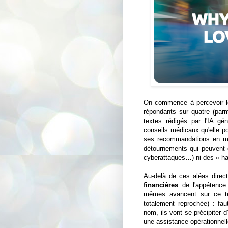
On commence à percevoir 
répondants sur quatre (parm
textes rédigés par l'IA gén
conseils médicaux qu'elle pou
ses recommandations en mat
détournements qui peuvent en
cyberattaques…) ni des « ha
Au-delà de ces aléas directs
financières
de l'appétence d
mêmes avancent sur ce te
totalement reprochée) : fa
nom, ils vont se précipiter d
une assistance opérationnelle