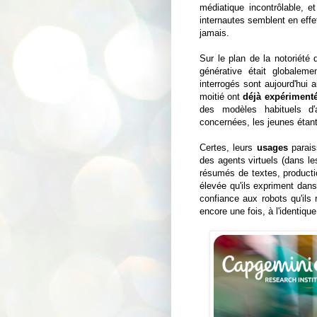
médiatique incontrôlable, e
internautes semblent en eff
jamais.
Sur le plan de la notoriété 
générative était globalem
interrogés sont aujourd'hui a
moitié ont
déjà expériment
des modèles habituels d'
concernées, les jeunes étan
Certes, leurs
usages
paraiss
des agents virtuels (dans les
résumés de textes, producti
élevée qu'ils expriment dan
confiance aux robots qu'ils 
encore une fois, à l'identiqu