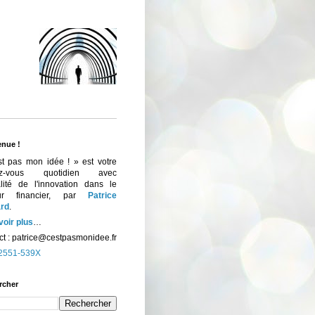
enue !
st pas mon idée ! » est votre
ez-vous quotidien avec
ualité de l'innovation dans le
eur financier, par
Patrice
rd
.
voir plus
…
t :
patrice@cestpasmonidee.fr
2551-539X
rcher