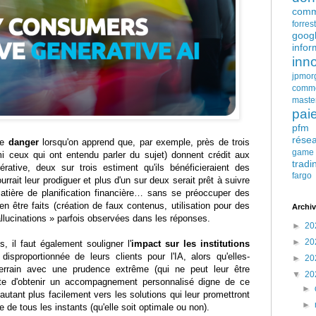
comm
forres
goog
infor
inn
jpmor
comm
maste
pai
pfm
rése
le
danger
lorsqu'on apprend que, par exemple, près de trois
game
i ceux qui ont entendu parler du sujet) donnent crédit aux
tradi
érative, deux sur trois estiment qu'ils bénéficieraient des
fargo
rrait leur prodiguer et plus d'un sur deux serait prêt à suivre
ière de planification financière… sans se préoccuper des
 être faits (création de faux contenus, utilisation pour des
Archiv
llucinations » parfois observées dans les réponses.
►
20
►
20
, il faut également souligner l'
impact sur les institutions
isproportionnée de leurs clients pour l'IA, alors qu'elles-
►
20
rrain avec une prudence extrême (qui ne peut leur être
▼
20
ute d'obtenir un accompagnement personnalisé digne de ce
►
'autant plus facilement vers les solutions qui leur promettront
►
 de tous les instants (qu'elle soit optimale ou non).