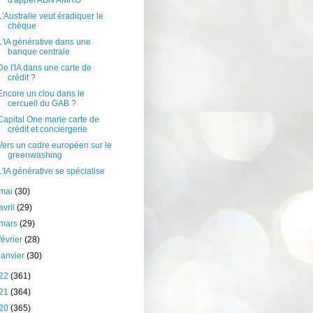
d'appel ABN AMRO
L'Australie veut éradiquer le
chèque
L'IA générative dans une
banque centrale
De l'IA dans une carte de
crédit ?
Encore un clou dans le
cercueil du GAB ?
Capital One marie carte de
crédit et conciergerie
Vers un cadre européen sur le
greenwashing
L'IA générative se spécialise
mai
(30)
avril
(29)
mars
(29)
février
(28)
janvier
(30)
22
(361)
21
(364)
20
(365)