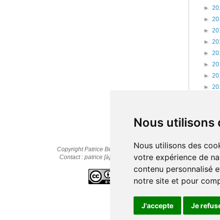
►
20
►
20
►
20
►
20
►
20
►
20
►
20
►
20
►
20
►
20
Nous utilisons
Nous utilisons des cook
Copyright Patrice Bernard © 2010-2025
votre expérience de na
Contact : patrice [à] cestpasmonidee.fr
contenu personnalisé et
notre site et pour com
J'accepte
Je refus