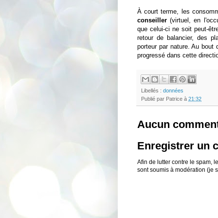
À court terme, les consomma
conseiller
(virtuel, en l'oc
que celui-ci ne soit peut-êtr
retour de balancier, des pl
porteur par nature. Au bout 
progressé dans cette direction
Libellés :
données
Publié par
Patrice
à
21:32
Aucun comment
Enregistrer un
Afin de lutter contre le spam,
sont soumis à modération (je