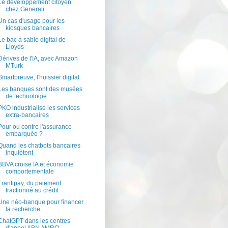
Le développement citoyen
chez Generali
Un cas d'usage pour les
kiosques bancaires
Le bac à sable digital de
Lloyds
Dérives de l'IA, avec Amazon
MTurk
Smartpreuve, l'huissier digital
Les banques sont des musées
de technologie
PKO industrialise les services
extra-bancaires
Pour ou contre l'assurance
embarquée ?
Quand les chatbots bancaires
inquiètent
BBVA croise IA et économie
comportementale
Franfipay, du paiement
fractionné au crédit
Une néo-banque pour financer
la recherche
ChatGPT dans les centres