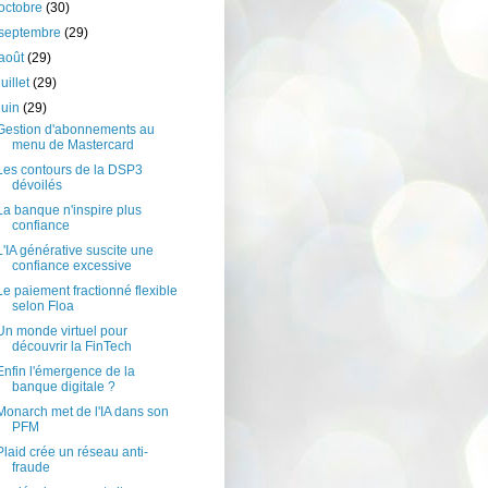
octobre
(30)
septembre
(29)
août
(29)
juillet
(29)
juin
(29)
Gestion d'abonnements au
menu de Mastercard
Les contours de la DSP3
dévoilés
La banque n'inspire plus
confiance
L'IA générative suscite une
confiance excessive
Le paiement fractionné flexible
selon Floa
Un monde virtuel pour
découvrir la FinTech
Enfin l'émergence de la
banque digitale ?
Monarch met de l'IA dans son
PFM
Plaid crée un réseau anti-
fraude