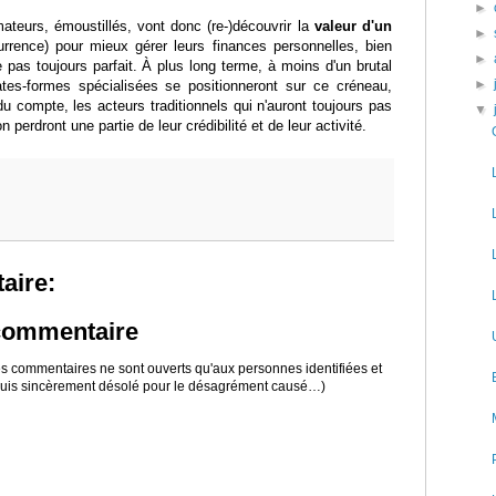
►
teurs, émoustillés, vont donc (re-)découvrir la
valeur d'un
►
currence) pour mieux gérer leurs finances personnelles, bien
►
e pas toujours parfait. À plus long terme, à moins d'un brutal
►
ates-formes spécialisées se positionneront sur ce créneau,
du compte, les acteurs traditionnels qui n'auront toujours pas
▼
 perdront une partie de leur crédibilité et de leur activité.
aire:
 commentaire
 les commentaires ne sont ouverts qu'aux personnes identifiées et
 suis sincèrement désolé pour le désagrément causé…)