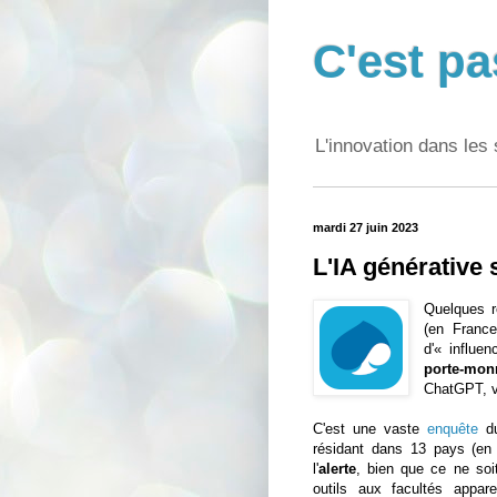
C'est pa
L'innovation dans les 
mardi 27 juin 2023
L'IA générative
Quelques r
(en France
d'« influe
porte-mon
ChatGPT, vi
C'est une vaste
enquête
du
résidant dans 13 pays (en 
l'
alerte
, bien que ce ne soi
outils aux facultés appa