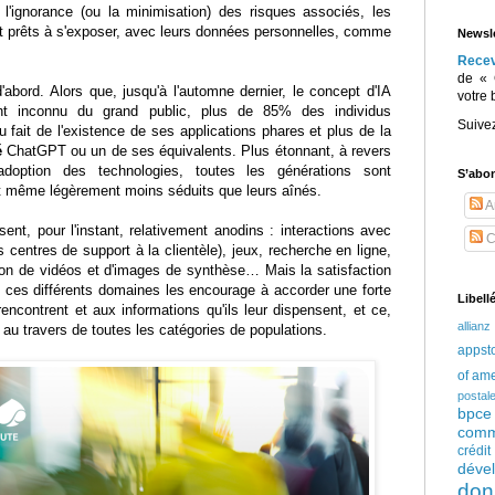
t l'ignorance (ou la minimisation) des risques associés, les
et prêts à s'exposer, avec leurs données personnelles, comme
Newsle
Rece
de « 
d'abord. Alors que, jusqu'à l'automne dernier, le concept d'IA
votre 
ent inconnu du grand public, plus de 85% des individus
Suive
u fait de l'existence de ses applications phares et plus de la
é
ChatGPT ou un de ses équivalents. Plus étonnant, à revers
adoption des technologies, toutes les générations sont
S’abo
t même légèrement moins séduits que leurs aînés.
Ar
ent, pour l'instant, relativement anodins : interactions avec
C
 centres de support à la clientèle), jeux, recherche en ligne,
on de vidéos et d'images de synthèse… Mais la satisfaction
s ces différents domaines les encourage à accorder une forte
Libell
rencontrent et aux informations qu'ils leur dispensent, et ce,
allianz
e au travers de toutes les catégories de populations.
appst
of am
postal
bpce
comm
crédi
déve
don