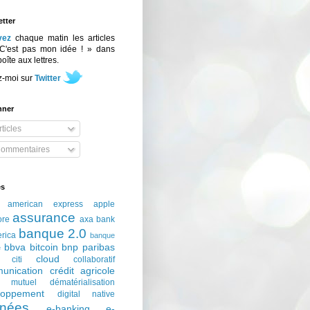
tter
vez
chaque matin les articles
C'est pas mon idée ! » dans
boîte aux lettres.
z-moi sur
Twitter
nner
ticles
ommentaires
és
american express
apple
assurance
ore
axa
bank
banque 2.0
erica
banque
bbva
bitcoin
bnp paribas
e
cloud
citi
collaboratif
unication
crédit agricole
t mutuel
dématérialisation
loppement
digital native
nées
e-banking
e-