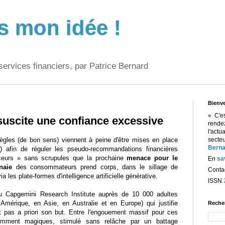
s mon idée !
services financiers, par Patrice Bernard
Bienv
« C'e
 suscite une confiance excessive
rend
l'act
ègles (de bon sens) viennent à peine d'être mises en place
sect
Berna
) afin de réguler les pseudo-recommandations financières
nceurs » sans scrupules que la prochaine
menace pour le
En
sa
naie
des consommateurs prend corps, dans le sillage de
Contac
a les plate-formes d'intelligence artificielle générative.
ISSN
 Capgemini Research Institute auprès de 10 000 adultes
Amérique, en Asie, en Australie et en Europe) qui justifie
Reche
t pas a priori son but. Entre l'engouement massif pour ces
remment magiques, stimulé sans relâche par un battage