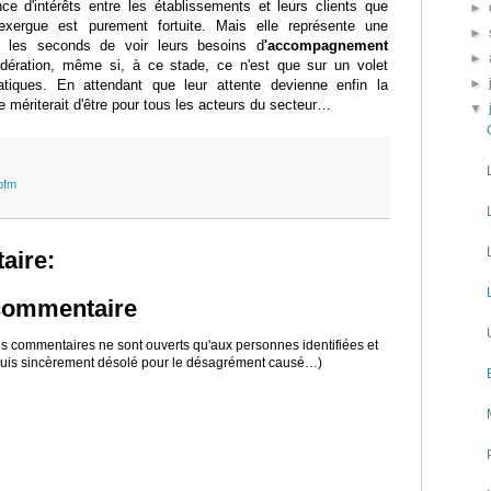
ce d'intérêts entre les établissements et leurs clients que
►
xergue est purement fortuite. Mais elle représente une
►
ur les seconds de voir leurs besoins d
'accompagnement
►
dération, même si, à ce stade, ce n'est que sur un volet
►
atiques. En attendant que leur attente devienne enfin la
e mériterait d'être pour tous les acteurs du secteur…
▼
pfm
aire:
 commentaire
 les commentaires ne sont ouverts qu'aux personnes identifiées et
 suis sincèrement désolé pour le désagrément causé…)