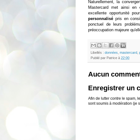
Naturellement, la convergen
Mastercard met ainsi en e
excellente opportunité po
personnalisé
pris en consi
ponctuel de leurs problém
préoccupation majeure qu'ell
Libellés :
données
,
mastercard
,
Publié par
Patrice
à
22:00
Aucun comment
Enregistrer un
Afin de lutter contre le spam,
sont soumis à modération (je