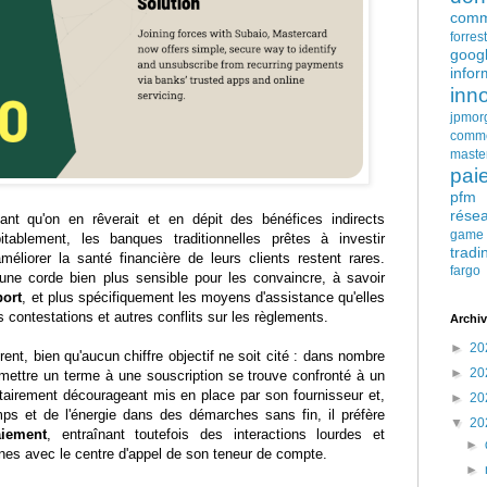
comm
forres
goog
infor
inn
jpmor
comm
maste
pai
pfm
rése
nt qu'on en rêverait et en dépit des bénéfices indirects
game
bitablement, les banques traditionnelles prêtes à investir
tradi
éliorer la santé financière de leurs clients restent rares.
fargo
une corde bien plus sensible pour les convaincre, à savoir
port
, et plus spécifiquement les moyens d'assistance qu'elles
 contestations et autres conflits sur les règlements.
Archiv
►
20
ent, bien qu'aucun chiffre objectif ne soit cité : dans nombre
►
20
e mettre un terme à une souscription se trouve confronté à un
ntairement décourageant mis en place par son fournisseur et,
►
20
ps et de l'énergie dans des démarches sans fin, il préfère
▼
20
iement
, entraînant toutefois des interactions lourdes et
►
es avec le centre d'appel de son teneur de compte.
►