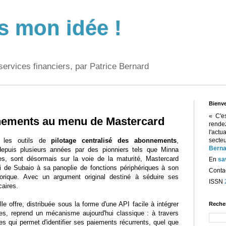
s mon idée !
services financiers, par Patrice Bernard
Bienv
« C'e
nements au menu de Mastercard
rend
l'act
 les outils de
pilotage centralisé des abonnements
,
sect
Berna
epuis plusieurs années par des pionniers tels que Minna
es, sont désormais sur la voie de la maturité, Mastercard
En
sa
i de Subaio à sa panoplie de fonctions périphériques à son
Contac
torique. Avec un argument original destiné à séduire ses
ISSN
caires.
le offre, distribuée sous la forme d'une API facile à intégrer
Reche
ères, reprend un mécanisme aujourd'hui classique : à travers
 qui permet d'identifier ses paiements récurrents, quel que