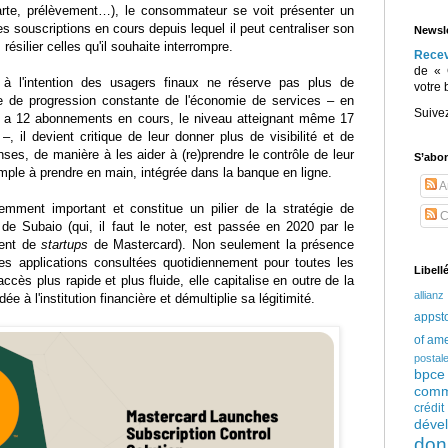
carte, prélèvement…), le consommateur se voit présenter un
s souscriptions en cours depuis lequel il peut centraliser son
Newsle
résilier celles qu'il souhaite interrompre.
Rece
de « 
à l'intention des usagers finaux ne réserve pas plus de
votre 
e de progression constante de l'économie de services – en
Suive
 a 12 abonnements en cours, le niveau atteignant même 17
 il devient critique de leur donner plus de visibilité et de
ses, de manière à les aider à (re)prendre le contrôle de leur
S’abo
mple à prendre en main, intégrée dans la banque en ligne.
Ar
emment important et constitue un pilier de la stratégie de
C
e Subaio (qui, il faut le noter, est passée en 2020 par le
ent de
startups
de Mastercard). Non seulement la présence
des applications consultées quotidiennement pour toutes les
Libell
accès plus rapide et plus fluide, elle capitalise en outre de la
allianz
ée à l'institution financière et démultiplie sa légitimité.
appst
of am
postal
bpce
comm
crédi
déve
don