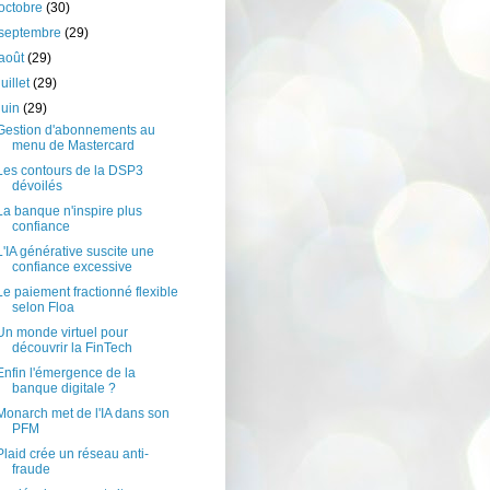
octobre
(30)
septembre
(29)
août
(29)
juillet
(29)
juin
(29)
Gestion d'abonnements au
menu de Mastercard
Les contours de la DSP3
dévoilés
La banque n'inspire plus
confiance
L'IA générative suscite une
confiance excessive
Le paiement fractionné flexible
selon Floa
Un monde virtuel pour
découvrir la FinTech
Enfin l'émergence de la
banque digitale ?
Monarch met de l'IA dans son
PFM
Plaid crée un réseau anti-
fraude