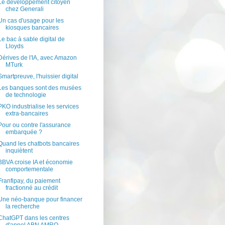
Le développement citoyen
chez Generali
Un cas d'usage pour les
kiosques bancaires
Le bac à sable digital de
Lloyds
Dérives de l'IA, avec Amazon
MTurk
Smartpreuve, l'huissier digital
Les banques sont des musées
de technologie
PKO industrialise les services
extra-bancaires
Pour ou contre l'assurance
embarquée ?
Quand les chatbots bancaires
inquiètent
BBVA croise IA et économie
comportementale
Franfipay, du paiement
fractionné au crédit
Une néo-banque pour financer
la recherche
ChatGPT dans les centres