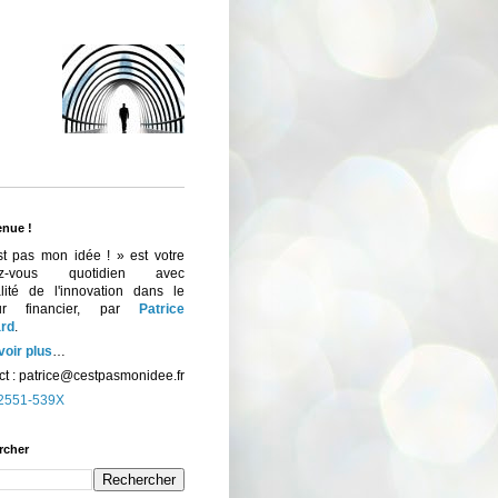
enue !
st pas mon idée ! » est votre
ez-vous quotidien avec
ualité de l'innovation dans le
eur financier, par
Patrice
rd
.
voir plus
…
t :
patrice@cestpasmonidee.fr
2551-539X
rcher