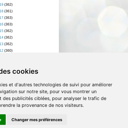
19
(362)
18
(361)
17
(363)
16
(363)
15
(362)
14
(362)
13
(362)
12
(360)
11
(401)
10
(238)
 des cookies
ies et d'autres technologies de suivi pour améliorer
vigation sur notre site, pour vous montrer un
 des publicités ciblées, pour analyser le trafic de
prendre la provenance de nos visiteurs.
e
Changer mes préférences