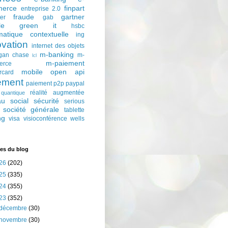
erce
finpart
entreprise 2.0
fraude
gartner
ter
gab
le
green it
hsbc
matique contextuelle
ing
ovation
internet des objets
m-banking
gan chase
m-
lcl
m-paiement
erce
mobile
open api
rcard
ement
paiement p2p
paypal
réalité augmentée
quantique
au social
sécurité
serious
société générale
tablette
ng
visa
visioconférence
wells
es du blog
26
(202)
25
(335)
24
(355)
23
(352)
décembre
(30)
novembre
(30)