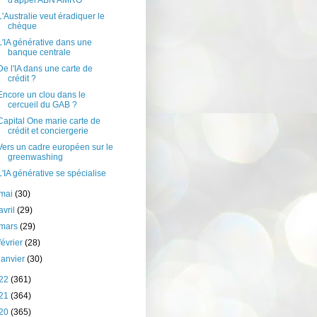
d'appel ABN AMRO
L'Australie veut éradiquer le
chèque
L'IA générative dans une
banque centrale
De l'IA dans une carte de
crédit ?
Encore un clou dans le
cercueil du GAB ?
Capital One marie carte de
crédit et conciergerie
Vers un cadre européen sur le
greenwashing
L'IA générative se spécialise
mai
(30)
avril
(29)
mars
(29)
février
(28)
janvier
(30)
22
(361)
21
(364)
20
(365)