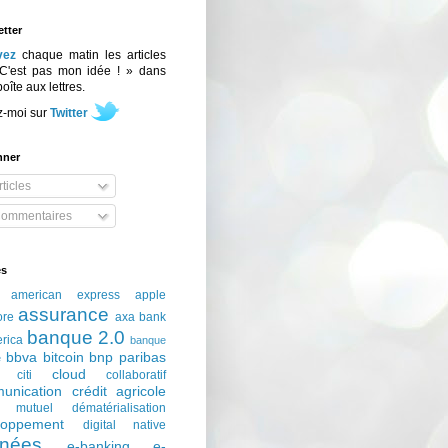
tter
vez
chaque matin les articles
C'est pas mon idée ! » dans
boîte aux lettres.
z-moi sur
Twitter
nner
ticles
ommentaires
és
american express
apple
assurance
ore
axa
bank
banque 2.0
erica
banque
bbva
bitcoin
bnp paribas
e
cloud
citi
collaboratif
unication
crédit agricole
t mutuel
dématérialisation
loppement
digital native
nées
e-banking
e-