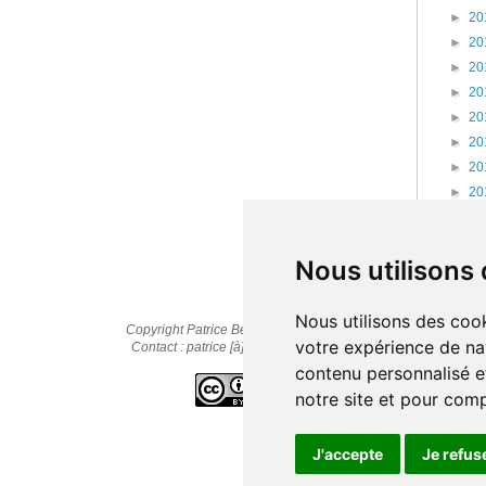
►
20
►
20
►
20
►
20
►
20
►
20
►
20
►
20
►
20
►
20
Nous utilisons
Nous utilisons des cook
Copyright Patrice Bernard © 2010-2025
votre expérience de na
Contact : patrice [à] cestpasmonidee.fr
contenu personnalisé et
notre site et pour com
J'accepte
Je refus