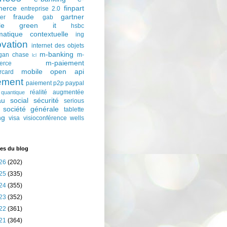
erce
finpart
entreprise 2.0
fraude
gartner
ter
gab
le
green it
hsbc
matique contextuelle
ing
ovation
internet des objets
m-banking
gan chase
m-
lcl
m-paiement
erce
mobile
open api
rcard
ement
paiement p2p
paypal
réalité augmentée
quantique
au social
sécurité
serious
société générale
tablette
ng
visa
visioconférence
wells
es du blog
26
(202)
25
(335)
24
(355)
23
(352)
22
(361)
21
(364)