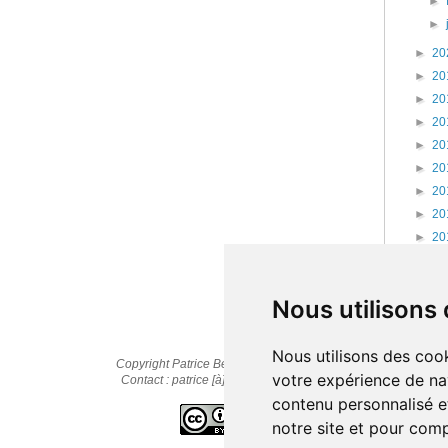
►
►
►
20
►
20
►
20
►
20
►
20
►
20
►
20
►
20
►
20
►
20
►
20
Nous utilisons
Nous utilisons des cook
Copyright Patrice Bernard © 2010-2025
votre expérience de na
Contact : patrice [à] cestpasmonidee.fr
contenu personnalisé et
notre site et pour com