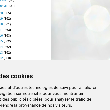
février
(28)
janvier
(31)
20
(365)
19
(362)
18
(361)
17
(363)
16
(363)
15
(362)
14
(362)
13
(362)
12
(360)
11
(401)
10
(238)
 des cookies
ies et d'autres technologies de suivi pour améliorer
vigation sur notre site, pour vous montrer un
 des publicités ciblées, pour analyser le trafic de
prendre la provenance de nos visiteurs.