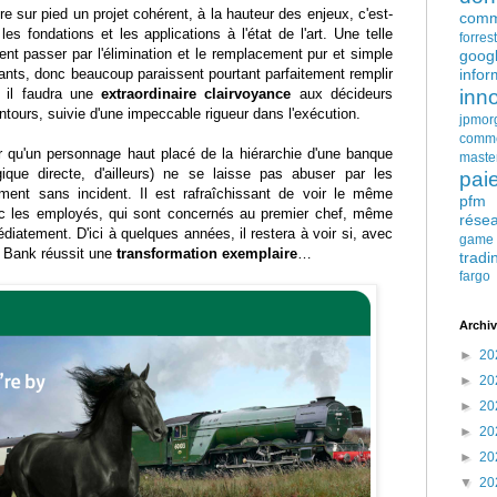
tre sur pied un projet cohérent, à la hauteur des enjeux, c'est-
comm
es fondations et les applications à l'état de l'art. Une telle
forres
nt passer par l'élimination et le remplacement pur et simple
goog
nts, donc beaucoup paraissent pourtant parfaitement remplir
infor
, il faudra une
extraordinaire clairvoyance
aux décideurs
inn
ntours, suivie d'une impeccable rigueur dans l'exécution.
jpmor
comm
er qu'un personnage haut placé de la hiérarchie d'une banque
maste
ique directe, d'ailleurs) ne se laisse pas abuser par les
pai
ment sans incident. Il est rafraîchissant de voir le même
pfm
ec les employés, qui sont concernés au premier chef, même
rése
édiatement. D'ici à quelques années, il restera à voir si, avec
game
s Bank réussit une
transformation exemplaire
…
tradi
fargo
Archiv
►
20
►
20
►
20
►
20
►
20
▼
20