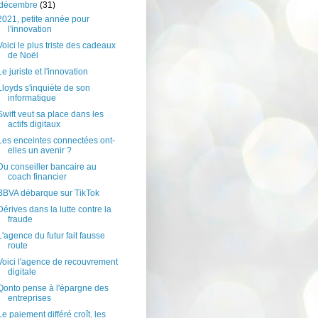
décembre
(31)
2021, petite année pour
l'innovation
Voici le plus triste des cadeaux
de Noël
Le juriste et l'innovation
Lloyds s'inquiète de son
informatique
Swift veut sa place dans les
actifs digitaux
Les enceintes connectées ont-
elles un avenir ?
Du conseiller bancaire au
coach financier
BBVA débarque sur TikTok
Dérives dans la lutte contre la
fraude
L'agence du futur fait fausse
route
Voici l'agence de recouvrement
digitale
Qonto pense à l'épargne des
entreprises
Le paiement différé croît, les