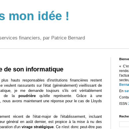
s mon idée !
services financiers, par Patrice Bernard
Bienv
« C'e
te de son informatique
rend
l'act
plus hauts responsables d'institutions financières restent
sect
Berna
 veulent rassurants sur l'état (généralement) vieillissant de
matique, je me demande toujours s'ils ont véritablement
En
sa
ce de la
poudrière
qu'elle représente. Grâce à une
Contac
n
, nous avons maintenant une réponse pour le cas de Lloyds
ISSN
lement récent de l'état-major de l'établissement, incluant
Reche
teur général en août dernier, est propice à la mise à nu des
éparation d'un
virage stratégique
. Ce n'est donc peut-être pas