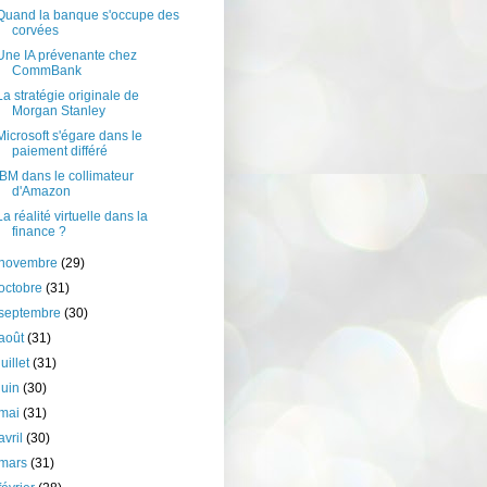
Quand la banque s'occupe des
corvées
Une IA prévenante chez
CommBank
La stratégie originale de
Morgan Stanley
Microsoft s'égare dans le
paiement différé
IBM dans le collimateur
d'Amazon
La réalité virtuelle dans la
finance ?
novembre
(29)
octobre
(31)
septembre
(30)
août
(31)
juillet
(31)
juin
(30)
mai
(31)
avril
(30)
mars
(31)