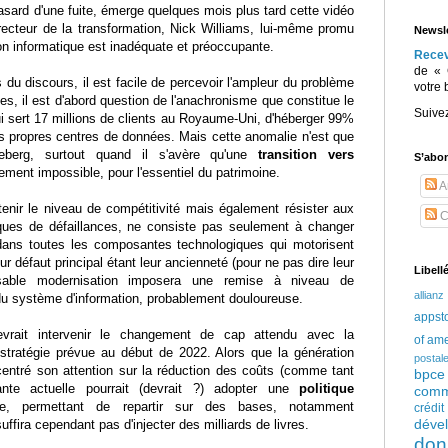
hasard d'une fuite, émerge quelques mois plus tard cette vidéo
irecteur de la transformation, Nick Williams, lui-même promu
Newsle
on informatique est inadéquate et préoccupante.
Rece
de « 
s du discours, il est facile de percevoir l'ampleur du problème
votre 
tes, il est d'abord question de l'anachronisme que constitue le
Suive
ui sert 17 millions de clients au Royaume-Uni, d'héberger 99%
s propres centres de données. Mais cette anomalie n'est que
ceberg, surtout quand il s'avère qu'une
transition vers
S’abo
ement impossible, pour l'essentiel du patrimoine.
Ar
tenir le niveau de compétitivité mais également résister aux
C
sques de défaillances, ne consiste pas seulement à changer
ue dans toutes les composantes technologiques qui motorisent
eur défaut principal étant leur ancienneté (pour ne pas dire leur
Libell
ensable modernisation imposera une remise à niveau de
allianz
 du système d'information, probablement douloureuse.
appst
evrait intervenir le changement de cap attendu avec la
of am
 stratégie prévue au début de 2022. Alors que la génération
postal
centré son attention sur la réduction des coûts (comme tant
bpce
eante actuelle pourrait (devrait ?) adopter une
politique
comm
e, permettant de repartir sur des bases, notamment
crédi
déve
uffira cependant pas d'injecter des milliards de livres.
don