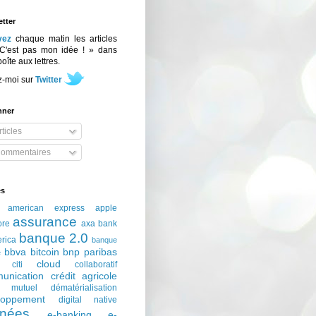
tter
vez
chaque matin les articles
C'est pas mon idée ! » dans
boîte aux lettres.
z-moi sur
Twitter
nner
ticles
ommentaires
és
american express
apple
assurance
ore
axa
bank
banque 2.0
erica
banque
bbva
bitcoin
bnp paribas
e
cloud
citi
collaboratif
unication
crédit agricole
t mutuel
dématérialisation
loppement
digital native
nées
e-banking
e-