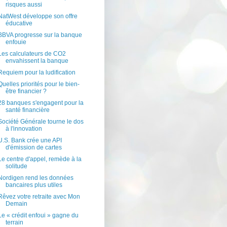
risques aussi
NatWest développe son offre
éducative
BBVA progresse sur la banque
enfouie
Les calculateurs de CO2
envahissent la banque
Requiem pour la ludification
Quelles priorités pour le bien-
être financier ?
28 banques s'engagent pour la
santé financière
Société Générale tourne le dos
à l'innovation
U.S. Bank crée une API
d'émission de cartes
Le centre d'appel, remède à la
solitude
Nordigen rend les données
bancaires plus utiles
Rêvez votre retraite avec Mon
Demain
Le « crédit enfoui » gagne du
terrain