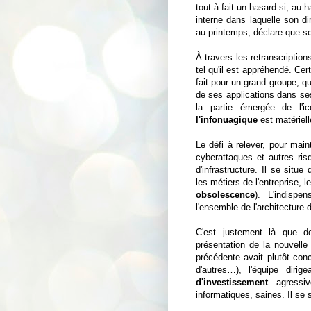
tout à fait un hasard si, au 
interne dans laquelle son d
au printemps, déclare que s
À travers les retranscription
tel qu'il est appréhendé. Cer
fait pour un grand groupe, q
de ses applications dans se
la partie émergée de l'i
l'infonuagique
est matériell
Le défi à relever, pour main
cyberattaques et autres ri
d'infrastructure. Il se sit
les métiers de l'entreprise, l
obsolescence
). L'indisp
l'ensemble de l'architecture
C'est justement là que d
présentation de la nouvelle
précédente avait plutôt con
d'autres…), l'équipe dirig
d'investissement
agressiv
informatiques, saines. Il se s