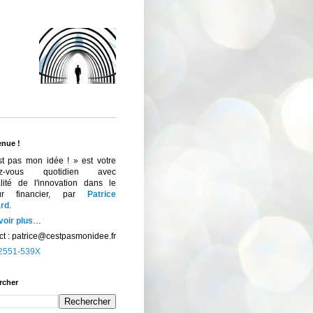
enue !
st pas mon idée ! » est votre
ez-vous quotidien avec
ualité de l'innovation dans le
eur financier, par
Patrice
rd
.
voir plus
…
t :
patrice@cestpasmonidee.fr
2551-539X
rcher