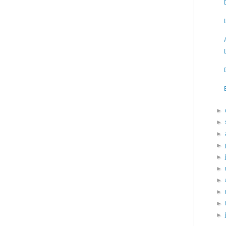
►
►
►
►
►
►
►
►
►
►