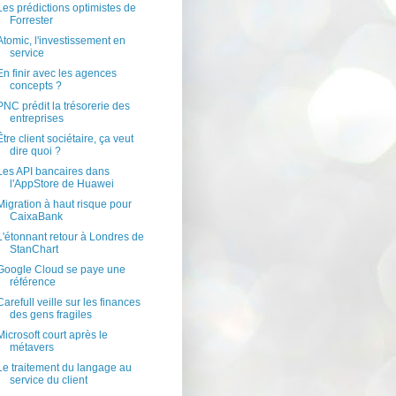
Les prédictions optimistes de
Forrester
Atomic, l'investissement en
service
En finir avec les agences
concepts ?
PNC prédit la trésorerie des
entreprises
Être client sociétaire, ça veut
dire quoi ?
Les API bancaires dans
l'AppStore de Huawei
Migration à haut risque pour
CaixaBank
L'étonnant retour à Londres de
StanChart
Google Cloud se paye une
référence
Carefull veille sur les finances
des gens fragiles
Microsoft court après le
métavers
Le traitement du langage au
service du client