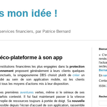
s mon idée !
services financiers, par Patrice Bernard
Bienv
« C'e
éco-plateforme à son app
rend
l'act
nstitutions financières les plus engagées dans la
protection
sect
Berna
ronnement
proposent généralement à leurs clients quelques
onctuels, la singapourienne DBS choisit plutôt de
créer
un
En
sa
dié au sein de son application mobile, où les clients
Contac
t tous les moyens d’actions mis à leur disposition.
ISSN
ses premières
aventures
vertes, même si le sérieux de ses
parfois contesté. Il fui faut maintenant passer à la vitesse
Reche
noplie de ressources toujours à portée de doigt. Sa
nouvelle
essible depuis l’écran d’accueil de son application, rassemble