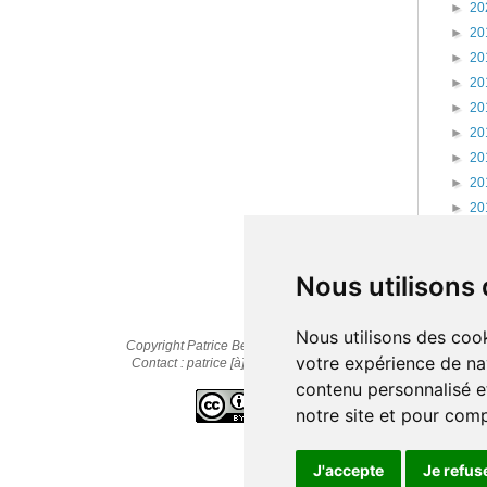
►
20
►
20
►
20
►
20
►
20
►
20
►
20
►
20
►
20
►
20
►
20
Nous utilisons
Nous utilisons des cook
Copyright Patrice Bernard © 2010-2025
votre expérience de na
Contact : patrice [à] cestpasmonidee.fr
contenu personnalisé et
notre site et pour com
J'accepte
Je refus