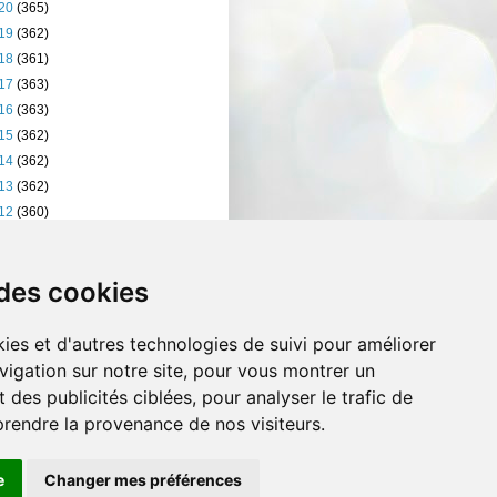
20
(365)
19
(362)
18
(361)
17
(363)
16
(363)
15
(362)
14
(362)
13
(362)
12
(360)
11
(401)
10
(238)
 des cookies
ies et d'autres technologies de suivi pour améliorer
vigation sur notre site, pour vous montrer un
 des publicités ciblées, pour analyser le trafic de
prendre la provenance de nos visiteurs.
e
Changer mes préférences