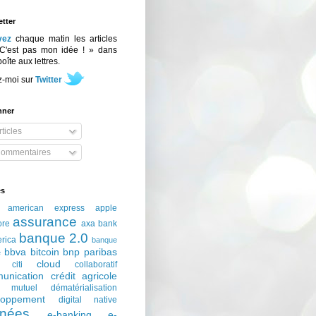
tter
vez
chaque matin les articles
C'est pas mon idée ! » dans
boîte aux lettres.
z-moi sur
Twitter
nner
ticles
ommentaires
és
american express
apple
assurance
ore
axa
bank
banque 2.0
erica
banque
bbva
bitcoin
bnp paribas
e
cloud
citi
collaboratif
unication
crédit agricole
t mutuel
dématérialisation
loppement
digital native
nées
e-banking
e-