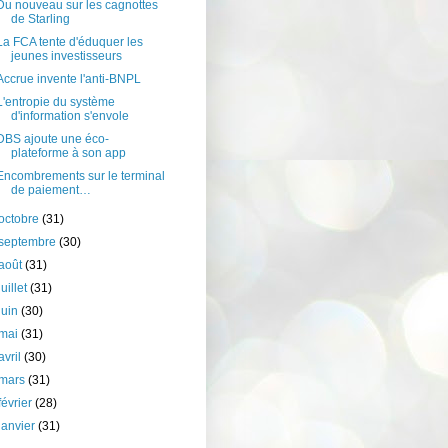
Du nouveau sur les cagnottes
de Starling
La FCA tente d'éduquer les
jeunes investisseurs
Accrue invente l'anti-BNPL
L'entropie du système
d'information s'envole
DBS ajoute une éco-
plateforme à son app
Encombrements sur le terminal
de paiement…
octobre
(31)
septembre
(30)
août
(31)
juillet
(31)
juin
(30)
mai
(31)
avril
(30)
mars
(31)
février
(28)
janvier
(31)