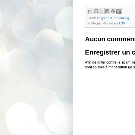
Libellés :
green it
,
m-banking
Publié par
Patrice
à
21:30
Aucun comment
Enregistrer un
Afin de lutter contre le spam,
sont soumis à modération (je