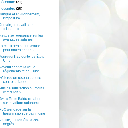
décembre
(31)
novembre
(29)
Banque et environnement,
l'imposture
Demain, le travail sera
« liquide »
Natixis se réorganise sur les
avantages salariés
La Macif déploie un avatar
pour malentendants
Pourquoi N26 quitte les États-
Unis
Revolut adopte la veille
réglementaire de Cube
ACI crée un réseau de lutte
contre la fraude
Plus de satisfaction ou moins
d'irritation ?
Swiss Re et Baidu collaborent
sur la voiture autonome
RBC s'engage sur la
transmission de patrimoine
Maslife, le bien-être à 360
degrés