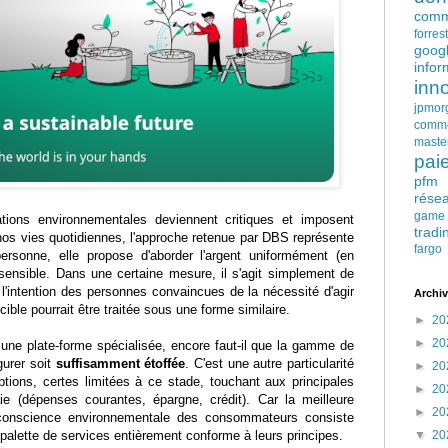
comm
forres
goog
infor
inn
jpmor
comm
maste
pai
pfm
rése
game
tions environnementales deviennent critiques et imposent
tradi
nos vies quotidiennes, l'approche retenue par DBS représente
fargo
personne, elle propose d'aborder l'argent uniformément (en
-sensible. Dans une certaine mesure, il s'agit simplement de
l'intention des personnes convaincues de la nécessité d'agir
Archiv
cible pourrait être traitée sous une forme similaire.
►
20
►
20
er une plate-forme spécialisée, encore faut-il que la gamme de
gurer soit
suffisamment étoffée
. C'est une autre particularité
►
20
ptions, certes limitées à ce stade, touchant aux principales
►
20
e (dépenses courantes, épargne, crédit). Car la meilleure
►
20
conscience environnementale des consommateurs consiste
 palette de services entièrement conforme à leurs principes.
▼
20