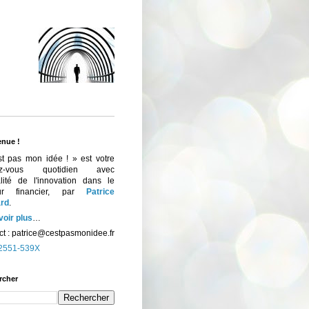
enue !
st pas mon idée ! » est votre
ez-vous quotidien avec
ualité de l'innovation dans le
eur financier, par
Patrice
rd
.
voir plus
…
t :
patrice@cestpasmonidee.fr
2551-539X
rcher