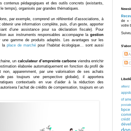
s contenus pédagogiques et des outils concrets (existants,
 le temps), organisés par grandes thématiques.
Newsle
Rece
ons, par exemple, comprend un référentiel d’associations, à
de « 
eut obtenir une information complète, puis, d’un geste, apporter
votre 
ciant d’une assistance pour sa déclaration fiscale). Pour
Suive
cation aux instruments responsables accompagne la
gestion
 une gamme de produits adaptés. Les avantages sur les
, la
place de marché
pour l’habitat écologique… sont aussi
S’abo
Ar
ochaine, un
calculateur d’empreinte carbone
viendra enrichir
C
 estimation élaborée automatiquement en fonction du profil de
t non, apparemment, par une valorisation de ses achats
ende pas toujours une perspective globale), il apportera
Libell
ratiques contextuels en vue d’aider à la réduction des
allianz
 autorisera l’achat de crédits de compensation, toujours en un
appst
of am
postal
bpce
comm
crédi
déve
don