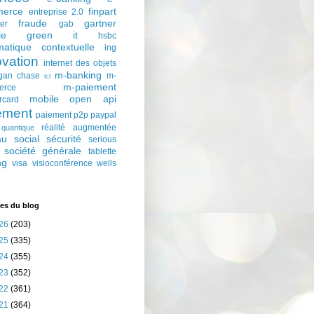
erce
finpart
entreprise 2.0
fraude
gartner
ter
gab
le
green it
hsbc
matique contextuelle
ing
ovation
internet des objets
m-banking
gan chase
m-
lcl
m-paiement
erce
mobile
open api
rcard
ement
paiement p2p
paypal
réalité augmentée
quantique
au social
sécurité
serious
société générale
tablette
ng
visa
visioconférence
wells
es du blog
26
(203)
25
(335)
24
(355)
23
(352)
22
(361)
21
(364)