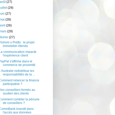
août
(27)
juillet
(29)
juin
(27)
mai
(28)
avril
(26)
mars
(29)
février
(27)
Yomoni x Pretto : le projet
immobilier étendu
La communication impacte
l'expérience client
PayPal s'affirme dans le
commerce de proximité
L'Australie redistribue les
responsabilités de la ...
Comment relancer la finance
participative ?
Des conseillers formés au
soutien des clients
Comment combler la pénurie
de conseillers ?
CommBank investit dans
l'accès aux données