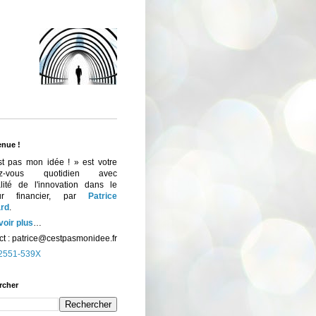
enue !
st pas mon idée ! » est votre
ez-vous quotidien avec
ualité de l'innovation dans le
eur financier, par
Patrice
rd
.
voir plus
…
t :
patrice@cestpasmonidee.fr
2551-539X
rcher