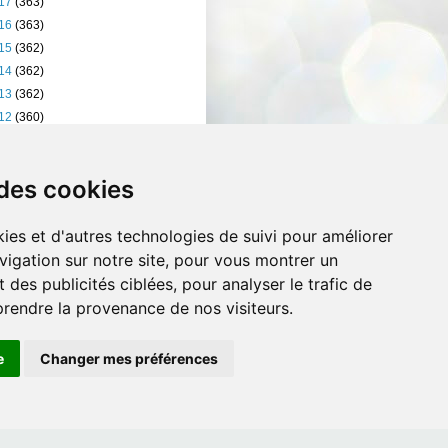
17
(363)
16
(363)
15
(362)
14
(362)
13
(362)
12
(360)
11
(401)
10
(238)
 des cookies
ies et d'autres technologies de suivi pour améliorer
vigation sur notre site, pour vous montrer un
 des publicités ciblées, pour analyser le trafic de
prendre la provenance de nos visiteurs.
e
Changer mes préférences