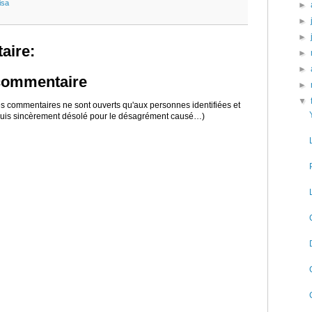
isa
►
►
►
aire:
►
►
 commentaire
►
▼
 les commentaires ne sont ouverts qu'aux personnes identifiées et
 suis sincèrement désolé pour le désagrément causé…)