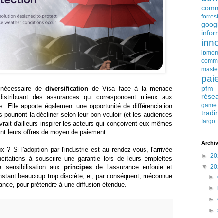
comm
forres
goog
infor
inn
jpmor
comm
maste
pai
pfm
rt nécessaire de
diversification
de Visa face à la menace
rése
 distribuant des assurances qui correspondent mieux aux
game
 Elle apporte également une opportunité de différenciation
tradi
s pourront la décliner selon leur bon vouloir (et les audiences
fargo
evrait d'ailleurs inspirer les acteurs qui conçoivent eux-mêmes
t leurs offres de moyen de paiement.
Archiv
ux ? Si l'adoption par l'industrie est au rendez-vous, l'arrivée
►
20
citations à souscrire une garantie lors de leurs emplettes
e sensibilisation aux
principes
de l'assurance enfouie et
▼
20
'instant beaucoup trop discrète, et, par conséquent, méconnue
►
iance, pour prétendre à une diffusion étendue.
►
►
►