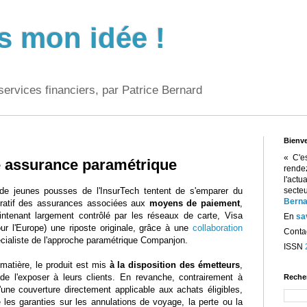
s mon idée !
services financiers, par Patrice Bernard
Bienv
« C'e
e assurance paramétrique
rend
l'act
de jeunes pousses de l'InsurTech tentent de s'emparer du
sect
Berna
ratif des assurances associées aux
moyens de paiement
,
intenant largement contrôlé par les réseaux de carte, Visa
En
sa
ur l'Europe) une riposte originale, grâce à une
collaboration
Contac
cialiste de l'approche paramétrique Companjon.
ISSN
matière, le produit est mis
à la disposition des émetteurs
,
de l'exposer à leurs clients. En revanche, contrairement à
Reche
 d'une couverture directement applicable aux achats éligibles,
es garanties sur les annulations de voyage, la perte ou la