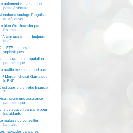
Le paiement via la banque
peine à séduire
Monabanq soulage l'angoisse
du découvert
Le bien-être financier par
l'exemple
L'IA face aux clients, toujours
bridée
Des ETF toujours plus
sophistiqués
Une assurance e-réputation
paramétrique
La réalité mixte ne prend pas
J.P. Morgan choisit Klarna pour
le BNPL
C'est quoi le bien-être financier
?
Visa intègre une assurance
paramétrique
Une délégation bancaire pour
les aidants
Le malaise du conseiller
bancaire
Les habitudes bancaires