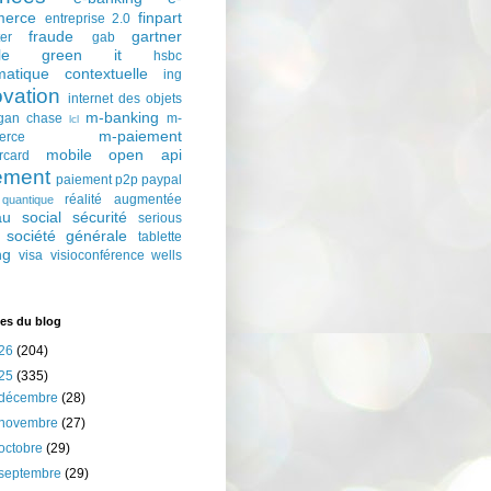
erce
finpart
entreprise 2.0
fraude
gartner
ter
gab
le
green it
hsbc
matique contextuelle
ing
ovation
internet des objets
m-banking
gan chase
m-
lcl
m-paiement
erce
mobile
open api
rcard
ement
paiement p2p
paypal
réalité augmentée
quantique
au social
sécurité
serious
société générale
tablette
ng
visa
visioconférence
wells
es du blog
26
(204)
25
(335)
décembre
(28)
novembre
(27)
octobre
(29)
septembre
(29)