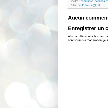
Libellés :
assurance
,
données
,
v
Publié par
Patrice
à
21:30
Aucun comment
Enregistrer un
Afin de lutter contre le spam,
sont soumis à modération (je