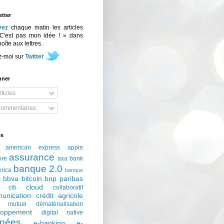
tter
vez
chaque matin les articles
C'est pas mon idée ! » dans
boîte aux lettres.
z-moi sur
Twitter
nner
ticles
ommentaires
és
american express
apple
assurance
ore
axa
bank
banque 2.0
erica
banque
bbva
bitcoin
bnp paribas
e
cloud
citi
collaboratif
unication
crédit agricole
t mutuel
dématérialisation
loppement
digital native
nées
e-banking
e-