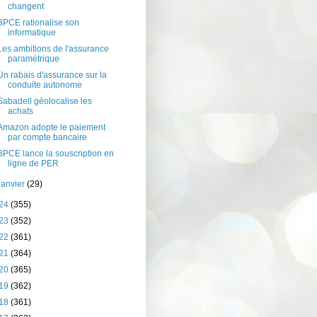
changent
BPCE rationalise son
informatique
Les ambitions de l'assurance
paramétrique
Un rabais d'assurance sur la
conduite autonome
Sabadell géolocalise les
achats
Amazon adopte le paiement
par compte bancaire
BPCE lance la souscription en
ligne de PER
janvier
(29)
24
(355)
23
(352)
22
(361)
21
(364)
20
(365)
19
(362)
18
(361)