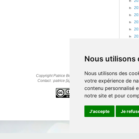
►
20
►
20
►
20
►
20
►
20
►
20
►
20
►
20
Nous utilisons
Nous utilisons des cook
Copyright Patrice Bernard © 2010-2025
votre expérience de na
Contact : patrice [à] cestpasmonidee.fr
contenu personnalisé et
notre site et pour com
J'accepte
Je refus