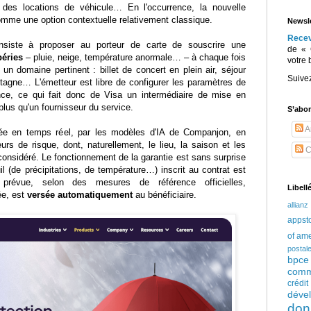
e des locations de véhicule… En l'occurrence, la nouvelle
omme une option contextuelle relativement classique.
Newsle
Rece
consiste à proposer au porteur de carte de souscrire une
de « 
péries
– pluie, neige, température anormale… – à chaque fois
votre 
 un domaine pertinent : billet de concert en plein air, séjour
Suive
tagne… L'émetteur est libre de configurer les paramètres de
ce, ce qui fait donc de Visa un intermédiaire de mise en
plus qu'un fournisseur du service.
S’abo
Ar
lée en temps réel, par les modèles d'IA de Companjon, en
eurs de risque, dont, naturellement, le lieu, la saison et les
C
considéré. Le fonctionnement de la garantie est sans surprise
il (de précipitations, de température…) inscrit au contrat est
prévue, selon des mesures de référence officielles,
Libell
ée, est
versée automatiquement
au bénéficiaire.
allianz
appst
of am
postal
bpce
comm
crédi
déve
don