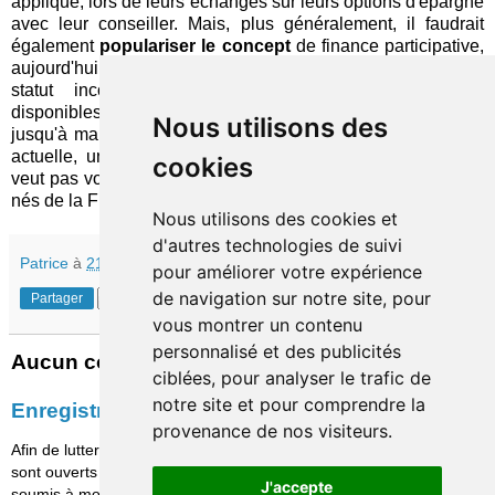
appliqué, lors de leurs échanges sur leurs options d'épargne
avec leur conseiller. Mais, plus généralement, il faudrait
également
populariser le concept
de finance participative,
aujourd'hui trop marginal en France, afin de lui donner un
statut incontournable dans l'éventail des solutions
disponibles et le sortir du cercle d'initiés auquel il s'adresse
Nous utilisons des
jusqu'à maintenant. Quoi qu'il en soit, au vu de la situation
actuelle, une réaction énergique est nécessaire si on ne
cookies
veut pas voir disparaître un des rares instruments innovants
nés de la FinTech.
Nous utilisons des cookies et
d'autres technologies de suivi
Patrice
à
21:30
pour améliorer votre expérience
de navigation sur notre site, pour
Partager
vous montrer un contenu
personnalisé et des publicités
Aucun commentaire:
ciblées, pour analyser le trafic de
notre site et pour comprendre la
Enregistrer un commentaire
provenance de nos visiteurs.
Afin de lutter contre le spam, les commentaires ne
sont ouverts qu'aux personnes identifiées et sont
J'accepte
soumis à modération (je suis sincèrement désolé