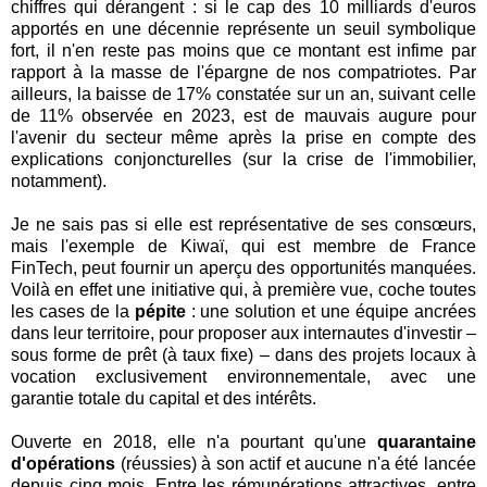
chiffres qui dérangent : si le cap des 10 milliards d'euros
apportés en une décennie représente un seuil symbolique
fort, il n'en reste pas moins que ce montant est infime par
rapport à la masse de l'épargne de nos compatriotes. Par
ailleurs, la baisse de 17% constatée sur un an, suivant celle
de 11% observée en 2023, est de mauvais augure pour
l'avenir du secteur même après la prise en compte des
explications conjoncturelles (sur la crise de l'immobilier,
notamment).
Je ne sais pas si elle est représentative de ses consœurs,
mais l'exemple de Kiwaï, qui est membre de France
FinTech, peut fournir un aperçu des opportunités manquées.
Voilà en effet une initiative qui, à première vue, coche toutes
les cases de la
pépite
: une solution et une équipe ancrées
dans leur territoire, pour proposer aux internautes d'investir –
sous forme de prêt (à taux fixe) – dans des projets locaux à
vocation exclusivement environnementale, avec une
garantie totale du capital et des intérêts.
Ouverte en 2018, elle n'a pourtant qu'une
quarantaine
d'opérations
(réussies) à son actif et aucune n'a été lancée
depuis cinq mois. Entre les rémunérations attractives, entre