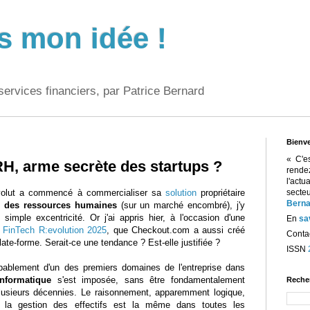
s mon idée !
services financiers, par Patrice Bernard
Bienv
« C'e
RH, arme secrète des startups ?
rend
l'act
olut a commencé à commercialiser sa
solution
propriétaire
sect
Berna
n des ressources humaines
(sur un marché encombré), j'y
simple excentricité. Or j'ai appris hier, à l'occasion d'une
En
sa
e
FinTech R:evolution 2025
, que Checkout.com a aussi créé
Contac
late-forme. Serait-ce une tendance ? Est-elle justifiée ?
ISSN
robablement d'un des premiers domaines de l'entreprise dans
informatique
s'est imposée, sans être fondamentalement
Reche
usieurs décennies. Le raisonnement, apparemment logique,
e la gestion des effectifs est la même dans toutes les