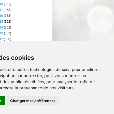
18
(361)
17
(363)
16
(363)
15
(362)
14
(362)
13
(362)
12
(360)
11
(401)
10
(238)
 des cookies
ies et d'autres technologies de suivi pour améliorer
vigation sur notre site, pour vous montrer un
 des publicités ciblées, pour analyser le trafic de
prendre la provenance de nos visiteurs.
e
Changer mes préférences