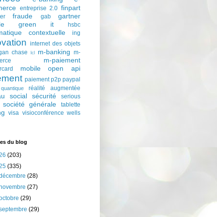
erce
finpart
entreprise 2.0
fraude
gartner
ter
gab
le
green it
hsbc
matique contextuelle
ing
ovation
internet des objets
m-banking
gan chase
m-
lcl
m-paiement
erce
mobile
open api
rcard
ement
paiement p2p
paypal
réalité augmentée
quantique
au social
sécurité
serious
société générale
tablette
ng
visa
visioconférence
wells
es du blog
26
(203)
25
(335)
décembre
(28)
novembre
(27)
octobre
(29)
septembre
(29)