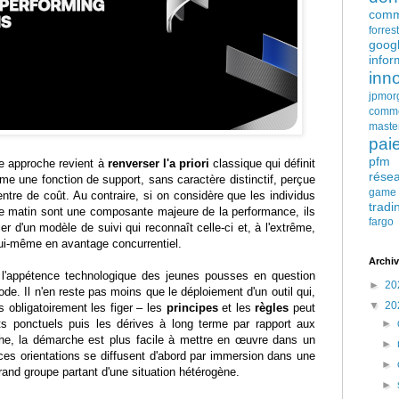
comm
forres
goog
infor
inn
jpmor
comm
maste
pai
pfm
e approche revient à
renverser l'a priori
classique qui définit
rése
e une fonction de support, sans caractère distinctif, perçue
game
re de coût. Au contraire, si on considère que les individus
tradi
que matin sont une composante majeure de la performance, ils
fargo
r d'un modèle de suivi qui reconnaît celle-ci et, à l'extrême,
lui-même en avantage concurrentiel.
Archiv
 l'appétence technologique des jeunes pousses en question
►
20
de. Il n'en reste pas moins que le déploiement d'un outil qui,
▼
20
s obligatoirement les figer – les
principes
et les
règles
peut
rts ponctuels puis les dérives à long terme par rapport aux
►
che, la démarche est plus facile à mettre en œuvre dans un
►
ces orientations se diffusent d'abord par immersion dans une
►
rand groupe partant d'une situation hétérogène.
►