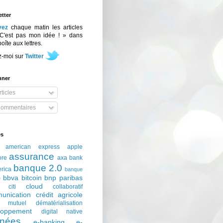
tter
vez
chaque matin les articles
C'est pas mon idée ! » dans
boîte aux lettres.
z-moi sur
Twitter
nner
ticles
ommentaires
és
american express
apple
assurance
ore
axa
bank
banque 2.0
erica
banque
bbva
bitcoin
bnp paribas
e
cloud
citi
collaboratif
unication
crédit agricole
t mutuel
dématérialisation
loppement
digital native
nées
e-banking
e-