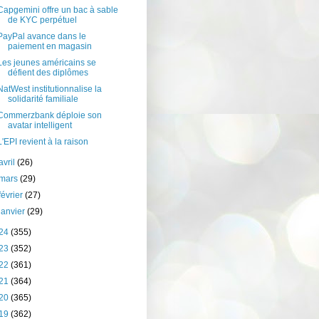
Capgemini offre un bac à sable
de KYC perpétuel
PayPal avance dans le
paiement en magasin
Les jeunes américains se
défient des diplômes
NatWest institutionnalise la
solidarité familiale
Commerzbank déploie son
avatar intelligent
L'EPI revient à la raison
avril
(26)
mars
(29)
février
(27)
janvier
(29)
24
(355)
23
(352)
22
(361)
21
(364)
20
(365)
19
(362)