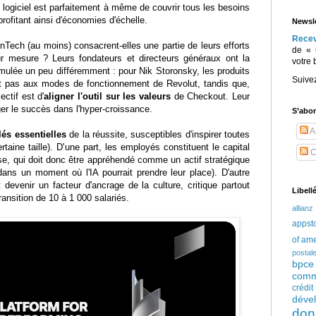
logiciel est parfaitement à même de couvrir tous les besoins
rofitant ainsi d'économies d'échelle.
Newsle
Rece
nTech (au moins) consacrent-elles une partie de leurs efforts
de « 
r mesure ? Leurs fondateurs et directeurs généraux ont la
votre 
ulée un peu différemment : pour Nik Storonsky, les produits
Suive
 pas aux modes de fonctionnement de Revolut, tandis que,
ctif est d'
aligner l'outil sur les valeurs
de Checkout. Leur
er le succès dans l'hyper-croissance.
S’abo
Ar
lés essentielles
de la réussite, susceptibles d'inspirer toutes
rtaine taille). D'une part, les employés constituent le capital
C
rise, qui doit donc être appréhendé comme un actif stratégique
dans un moment où l'IA pourrait prendre leur place). D'autre
 devenir un facteur d'ancrage de la culture, critique partout
Libell
ansition de 10 à 1 000 salariés.
allianz
appst
of am
postal
bpce
comm
crédi
déve
don