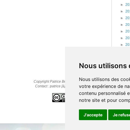
►
20
►
20
►
20
►
20
►
20
►
20
►
20
►
20
►
20
Nous utilisons
Nous utilisons des cook
Copyright Patrice Bernard © 2010-2025
votre expérience de na
Contact : patrice [à] cestpasmonidee.fr
contenu personnalisé et
notre site et pour com
J'accepte
Je refus