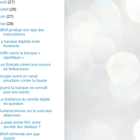
août
(27)
juillet
(29)
juin
(27)
mai
(28)
BBVA protège son app des
indiscrétions
La banque digitale reste
frustrante
Griffin lance la banque «
agentique »
Les Émirats créent une licence
de finfluenceur
Google ouvre un canal
prioritaire contre la fraude
Quand la banque ne connaît
plus ses clients
La résilience du monde digital
en question
Sumeria innove sur le suivi des
dépenses
La plate-forme RH, arme
secrète des startups ?
BBVA réinvente son app
mobile