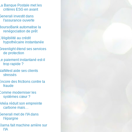
La Banque Postale met les
critères ESG en avant
Generali investit dans
l'assurance ouverte
BoursoBank automatise la
renégociation de prêt
L'éligibilité au crédit
hypothécaire instantanée
Greenlight étend ses services
de protection
Le paiement instantané est-il
trop rapide ?
NatWest aide ses clients
stressés
Encore des frictions contre la
fraude
Comme moderniser les
systèmes cœur ?
Arkéa réduit son empreinte
carbone mais…
Generali met de l'IA dans
l'épargne
Klarna fait machine arrière sur
l'IA