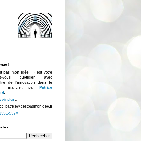
enue !
st pas mon idée ! » est votre
ez-vous quotidien avec
ualité de l'innovation dans le
eur financier, par
Patrice
rd
.
voir plus
…
t :
patrice@cestpasmonidee.fr
2551-539X
rcher