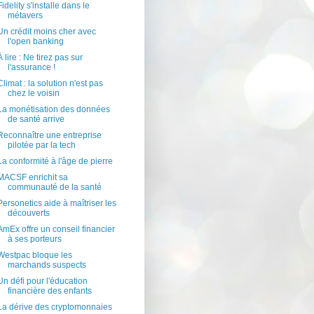
Fidelity s'installe dans le
métavers
Un crédit moins cher avec
l'open banking
À lire : Ne tirez pas sur
l'assurance !
Climat : la solution n'est pas
chez le voisin
La monétisation des données
de santé arrive
Reconnaître une entreprise
pilotée par la tech
La conformité à l'âge de pierre
MACSF enrichit sa
communauté de la santé
Personetics aide à maîtriser les
découverts
AmEx offre un conseil financier
à ses porteurs
Westpac bloque les
marchands suspects
Un défi pour l'éducation
financière des enfants
La dérive des cryptomonnaies