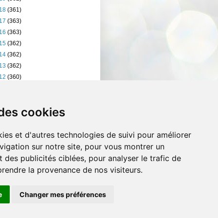
18
(361)
17
(363)
16
(363)
15
(362)
14
(362)
13
(362)
12
(360)
11
(401)
10
(238)
 des cookies
ies et d'autres technologies de suivi pour améliorer
vigation sur notre site, pour vous montrer un
 des publicités ciblées, pour analyser le trafic de
prendre la provenance de nos visiteurs.
e
Changer mes préférences