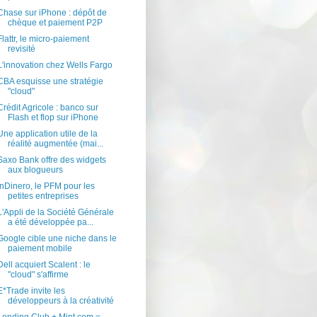
Chase sur iPhone : dépôt de
chèque et paiement P2P
Flattr, le micro-paiement
revisité
L'innovation chez Wells Fargo
CBA esquisse une stratégie
"cloud"
Crédit Agricole : banco sur
Flash et flop sur iPhone
Une application utile de la
réalité augmentée (mai...
Saxo Bank offre des widgets
aux blogueurs
inDinero, le PFM pour les
petites entreprises
L'Appli de la Société Générale
a été développée pa...
Google cible une niche dans le
paiement mobile
Dell acquiert Scalent : le
"cloud" s'affirme
E*Trade invite les
développeurs à la créativité