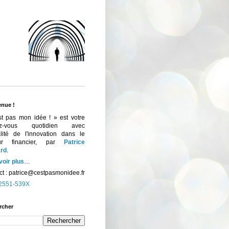
enue !
st pas mon idée ! » est votre
ez-vous quotidien avec
ualité de l'innovation dans le
eur financier, par
Patrice
rd
.
voir plus
…
t :
patrice@cestpasmonidee.fr
2551-539X
rcher