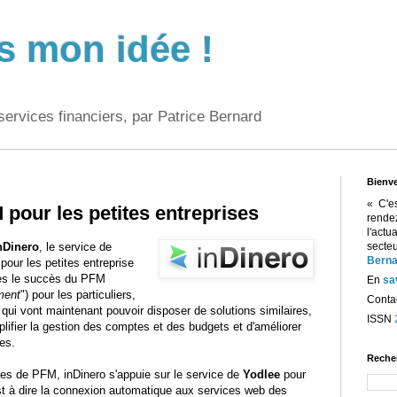
s mon idée !
services financiers, par Patrice Bernard
Bienv
« C'e
 pour les petites entreprises
rend
l'act
nDinero
, le service de
sect
Berna
pour les petites entreprise
ès le succès du PFM
En
sa
ment
") pour les particuliers,
Contac
 qui vont maintenant pouvoir disposer de solutions similaires,
ISSN
lifier la gestion des comptes et des budgets et d'améliorer
ces.
Reche
es de PFM, inDinero s'appuie sur le service de
Yodlee
pour
st à dire la connexion automatique aux services web des