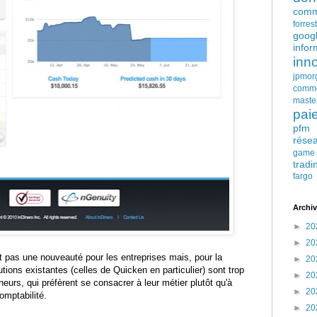
comm
forres
goog
infor
inn
jpmor
comm
maste
pai
pfm
rése
game
tradi
fargo
Archiv
►
20
►
20
t pas une nouveauté pour les entreprises mais, pour la
►
20
lutions existantes (celles de Quicken en particulier) sont trop
►
20
eurs, qui préfèrent se consacrer à leur métier plutôt qu'à
►
20
omptabilité.
►
20