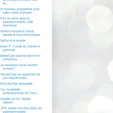
su...
Un nouveau programme pour
lutter contre la fraude ...
AT&T se lance dans le
paiement mobile, côté
marchand
Farmers Insurance Group
adopte le livre électronique
PayPal et le mobile
Green IT : il reste du chemin à
parcourir
MasterCard avance dans le m-
commerce
Les assureurs aussi veulent
innover !
FriendsClear se repproche de
son objectif initial,...
[Tech] NoSQL démystifié
Cius, la tablette
professionnelle de Cisco
Enquête sur les "digital
natives"
L'EPC publie son livre blanc du
paiement mobile