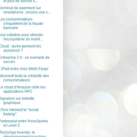
le plus de succès s...
Terminal de paiement sur
smartphone : encore une s...
Les consommateurs
s'inquiètent de la fraude
bancaire
Une initiative pour stimuler
l'ecosystème du mobil...
Cloud : qu'en pensent les
assureurs ?
Entreprise 2.0 : un exemple de
succès
L'iPad entre chez Wells Fargo
Microsoft teste la crédulité des
consommateurs
Le cloud d'Amazon cible les
applications HPC
Signature sur tablette
graphique
eToro introduit le "social
trading"
Partenariat entre NovaSparks
et Level 3
[Tech] App Inventor, le
développement pour tous