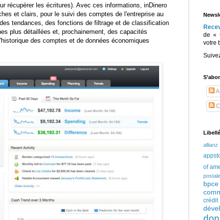
ur récupérer les écritures). Avec ces informations, inDinero
ches et clairs, pour le suivi des comptes de l'entreprise au
Newsle
e des tendances, des fonctions de filtrage et de classification
Rece
es plus détaillées et, prochainement, des capacités
de « 
e l'historique des comptes et de données économiques
votre 
Suive
S’abo
Ar
C
Libell
allianz
appst
of am
postal
bpce
comm
crédi
déve
don