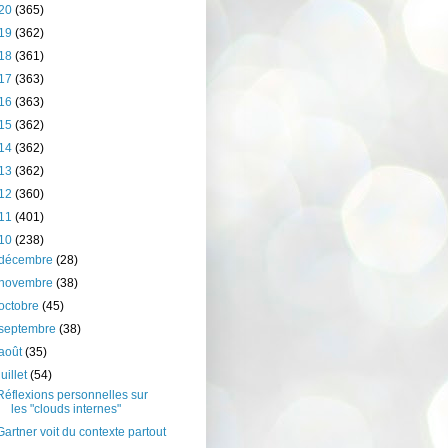
20
(365)
19
(362)
18
(361)
17
(363)
16
(363)
15
(362)
14
(362)
13
(362)
12
(360)
11
(401)
10
(238)
décembre
(28)
novembre
(38)
octobre
(45)
septembre
(38)
août
(35)
juillet
(54)
Réflexions personnelles sur
les "clouds internes"
Gartner voit du contexte partout