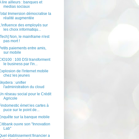
A lire ailleurs : banques et
medias sociaux
Total Immersion démocratise la
réalité augmentée
L'influence des employés sur
les choix informatiqu...
[Tech] Non, le mainframe n'est
pas mort !
Petits paiements entre amis,
sur mobile
CIO100 : 100 DSI transforment
le business par l'in...
Explosion de l'internet mobile
chez les jeunes
Skydera : unifier
l'administration du cloud
Un réseau social pour le Crédit
Agricole
Findomestic émet les cartes à
puce sur le point de...
Enquête sur la banque mobile
Citibank ouvre son "Innovation
Lab"
Quel établissement financier a