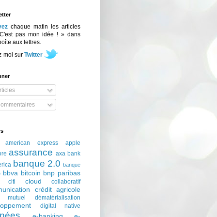
tter
vez
chaque matin les articles
C'est pas mon idée ! » dans
boîte aux lettres.
z-moi sur
Twitter
nner
ticles
ommentaires
és
american express
apple
assurance
ore
axa
bank
banque 2.0
erica
banque
bbva
bitcoin
bnp paribas
e
cloud
citi
collaboratif
unication
crédit agricole
t mutuel
dématérialisation
loppement
digital native
nées
e-banking
e-