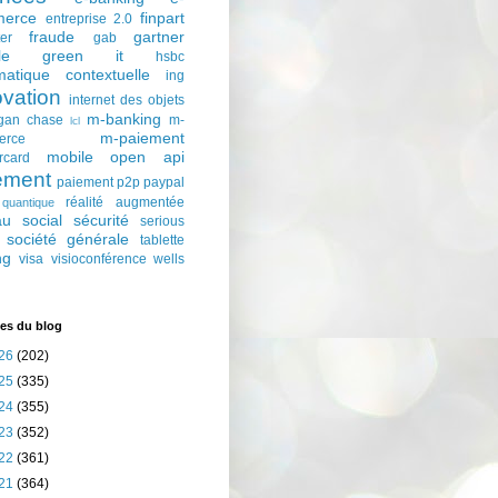
erce
finpart
entreprise 2.0
fraude
gartner
ter
gab
le
green it
hsbc
matique contextuelle
ing
ovation
internet des objets
m-banking
gan chase
m-
lcl
m-paiement
erce
mobile
open api
rcard
ement
paiement p2p
paypal
réalité augmentée
quantique
au social
sécurité
serious
société générale
tablette
ng
visa
visioconférence
wells
es du blog
26
(202)
25
(335)
24
(355)
23
(352)
22
(361)
21
(364)