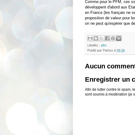
Comme pour le PFM, ces solu
développent d'abord aux Etat
en France (les français ne se
proposition de valeur pour le
on ne peut qu'espérer que de
Libellés :
pfm
Publié par
Patrice
à
09:36
Aucun comment
Enregistrer un
Afin de lutter contre le spam,
sont soumis à modération (je