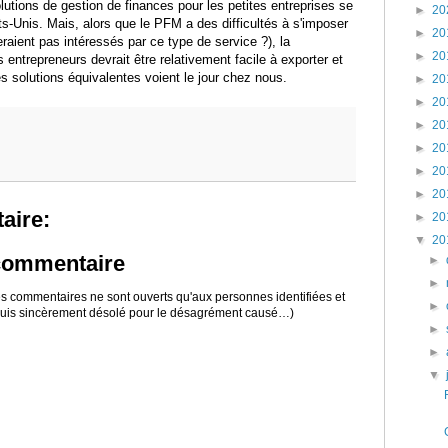
tions de gestion de finances pour les petites entreprises se
►
20
s-Unis. Mais, alors que le PFM a des difficultés à s'imposer
►
20
raient pas intéressés par ce type de service ?), la
►
20
s entrepreneurs devrait être relativement facile à exporter et
s solutions équivalentes voient le jour chez nous.
►
20
►
20
►
20
►
20
►
20
►
20
aire:
►
20
▼
20
 commentaire
►
►
 les commentaires ne sont ouverts qu'aux personnes identifiées et
►
 suis sincèrement désolé pour le désagrément causé…)
►
►
▼