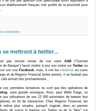
il ne soit pas question d'un quelconque effort équivalent à
un établissement français n'ait profité de la proximité pour
..
un commentaire:
e mettront à twitter...
n'est pas encore venue de voir votre
GAB
("Guichet
e de Banque") favori mettre à jour son statut sur
Twitter
ou
 sur son mur
Facebook
, mais, à voir les
initiatives
en cours
rgo et de Regions Financial (entre autres), il ne faudrait pas
i cela arrivait très prochainement...
 que ces premières tentatives ne sont que des opérations de
eting
, sans grande envergure. Ainsi, pour Wells Fargo, un
e aux utilisateurs de ses 12 000 automates de tweeter leur
éphone), en fin de transaction. Chez Regions Financial, les
nt même plus simples, puisqu'il s'agirait, dans un premier
ents de suivre la banque sur Twitter ou de la "liker" sur