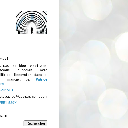
enue !
st pas mon idée ! » est votre
ez-vous quotidien avec
ualité de l'innovation dans le
eur financier, par
Patrice
rd
.
voir plus
…
t :
patrice@cestpasmonidee.fr
2551-539X
rcher