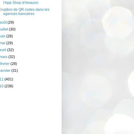
l'App-Shop d'Amazon
Eruption de QR codes dans les
agences bancaires
août
(29)
juillet
(30)
juin
(28)
mai
(29)
avril
(32)
mars
(32)
février
(28)
janvier
(31)
11
(401)
10
(238)