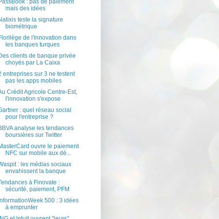
PassBook : pas de paiement
mais des idées
Natixis teste la signature
biométrique
Florilège de l'innovation dans
les banques turques
Des clients de banque privée
choyés par La Caixa
2 entreprises sur 3 ne testent
pas les apps mobiles
Au Crédit Agricole Centre-Est,
l'innovation s'expose
Gartner : quel réseau social
pour l'entreprise ?
BBVA analyse les tendances
boursières sur Twitter
MasterCard ouvre le paiement
NFC sur mobile aux dé...
Waspit : les médias sociaux
envahissent la banque
Tendances à Finovate :
sécurité, paiement, PFM
InformationWeek 500 : 3 idées
à emprunter
ING et Intuit ouvrent "leurs"