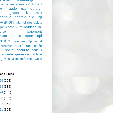
erce
finpart
entreprise 2.0
fraude
gartner
ter
gab
le
green it
hsbc
matique contextuelle
ing
ovation
internet des objets
m-banking
gan chase
m-
lcl
m-paiement
erce
mobile
open api
rcard
ement
paiement p2p
paypal
réalité augmentée
quantique
au social
sécurité
serious
société générale
tablette
ng
visa
visioconférence
wells
es du blog
26
(204)
25
(335)
24
(355)
23
(352)
22
(361)
21
(364)