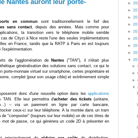
e Nantes auront leur porte-
►
20
►
20
►
20
sports en commun
sont traditionnellement le fief des
►
20
ies sans contact
, depuis des années. Mais comme pour
►
20
pplications, la transition vers le téléphone mobile semble
 le cas de Cityzi à Nice reste l'une des seules implémentations
►
20
elles en France, tandis que la RATP à Paris en est toujours
►
20
 l'expérimentation.
►
20
▼
20
ports de l'agglomération de
Nantes
("TAN"), il n'était plus
thétique généralisation des solutions sans contact, ce qui le
►
n porte-monnaie virtuel sur smartphone, certes propriétaire et
►
onome, complet (pour son usage cible) et extrêmement simple
►
▼
disposeront donc d'une nouvelle option dans les
applications
 TAN. Elle leur permettra d'
acheter des tickets
(unitaire,
h...) – via un paiement en ligne par carte bancaire,
tocker ceux-ci sur leur téléphone. A la montée dans un tram
ra de "composter" (toujours sur leur mobile) un de ces titres de
un mot de passe, ce qui génèrera un code 2D à présenter en
est principalement de
réduire ses coûts
de distribution,