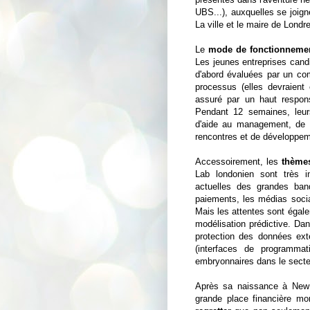
UBS...), auxquelles se joig
La ville et le maire de Londr
Le
mode de fonctionneme
Les jeunes entreprises can
d'abord évaluées par un com
processus (elles devraien
assuré par un haut respons
Pendant 12 semaines, leurs 
d'aide au management, de r
rencontres et de développem
Accessoirement, les
thèmes
Lab londonien sont très in
actuelles des grandes banq
paiements, les médias sociau
Mais les attentes sont égale
modélisation prédictive. Dan
protection des données ext
(interfaces de programmat
embryonnaires dans le secte
Après sa naissance à New Y
grande place financière mo