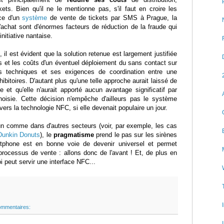
ets. Bien qu'il ne le mentionne pas, s'il faut en croire les
ace d'un
système
de vente de tickets par SMS à Prague, la
d'achat sont d'énormes facteurs de réduction de la fraude qui
nitiative nantaise.
, il est évident que la solution retenue est largement justifiée
ais et les coûts d'un éventuel déploiement du sans contact sur
és techniques et ses exigences de coordination entre une
hibitoires. D'autant plus qu'une telle approche aurait laissé de
ne et qu'elle n'aurait apporté aucun avantage significatif par
hoisie. Cette décision n'empêche d'ailleurs pas le système
vers la technologie NFC, si elle devenait populaire un jour.
n comme dans d'autres secteurs (voir, par exemple, les cas
Dunkin Donuts
), le
pragmatisme
prend le pas sur les sirènes
rtphone est en bonne voie de devenir universel et permet
 processus de vente : allons donc de l'avant ! Et, de plus en
 peut servir une interface NFC...
ommentaires: