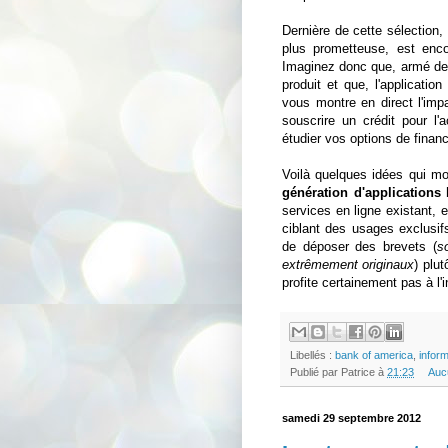
Dernière de cette sélection,
plus prometteuse, est enco
Imaginez donc que, armé de v
produit et que, l'applicatio
vous montre en direct l'imp
souscrire un crédit pour l
étudier vos options de finan
Voilà quelques idées qui mo
génération d'applications
services en ligne existant,
ciblant des usages exclusi
de déposer des brevets (
s
extrêmement originaux
) plu
profite certainement pas à l'
Libellés :
bank of america
,
inform
Publié par
Patrice
à
21:23
Auc
samedi 29 septembre 2012