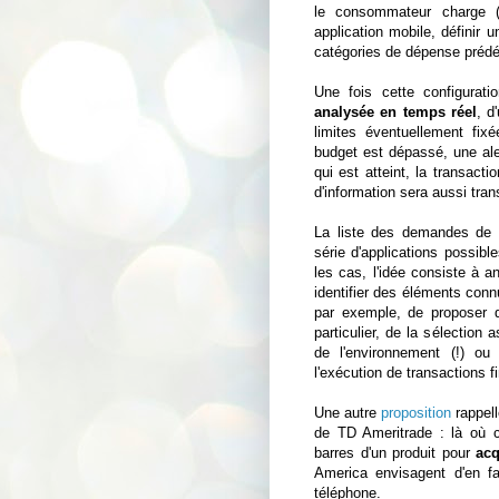
le consommateur charge (
application mobile, définir 
catégories de dépense prédéf
Une fois cette configurati
analysée en temps réel
, d
limites éventuellement fixé
budget est dépassé, une ale
qui est atteint, la transac
d'information sera aussi tra
La liste des demandes de 
série d'applications possibl
les cas, l'idée consiste à ana
identifier des éléments connu
par exemple, de proposer
particulier, de la sélection
de l'environnement (!) ou
l'exécution de transactions f
Une autre
proposition
rappell
de TD Ameritrade : là où c
barres d'un produit pour
acq
America envisagent d'en f
téléphone.