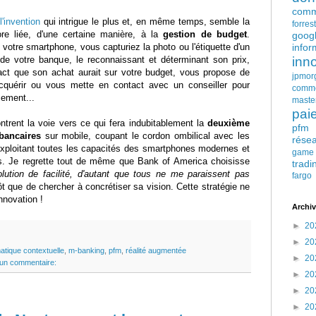
comm
l'invention
qui intrigue le plus et, en même temps, semble la
forres
re liée, d'une certaine manière, à la
gestion de budget
.
goog
otre smartphone, vous capturiez la photo ou l'étiquette d'un
infor
n de votre banque, le reconnaissant et déterminant son prix,
inn
act que son achat aurait sur votre budget, vous propose de
jpmor
'acquérir ou vous mette en contact avec un conseiller pour
comm
cement...
maste
pai
ntrent la voie vers ce qui fera indubitablement la
deuxième
pfm
 bancaires
sur mobile, coupant le cordon ombilical avec les
rése
 exploitant toutes les capacités des smartphones modernes et
game
fs. Je regrette tout de même que Bank of America choisisse
tradi
olution de facilité, d'autant que tous ne me paraissent pas
fargo
tôt que de chercher à concrétiser sa vision. Cette stratégie ne
innovation !
Archiv
►
20
►
20
atique contextuelle
,
m-banking
,
pfm
,
réalité augmentée
►
20
un commentaire:
►
20
►
20
►
20