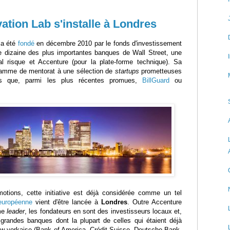
ation Lab s'installe à Londres
a été
fondé
en décembre 2010 par le fonds d'investissement
e dizaine des plus importantes banques de Wall Street, une
l risque et Accenture (pour la plate-forme technique). Sa
ogramme de mentorat à une sélection de
startups
prometteuses
lles que, parmi les plus récentes promues,
BillGuard
ou
tions, cette initiative est déjà considérée comme un tel
 européenne
vient d'être lancée à
Londres
. Outre Accenture
mme
leader
, les fondateurs en sont des investisseurs locaux et,
grandes banques dont la plupart de celles qui étaient déjà
ew-yorkaise (Bank of America, Crédit Suisse, Deutsche Bank,