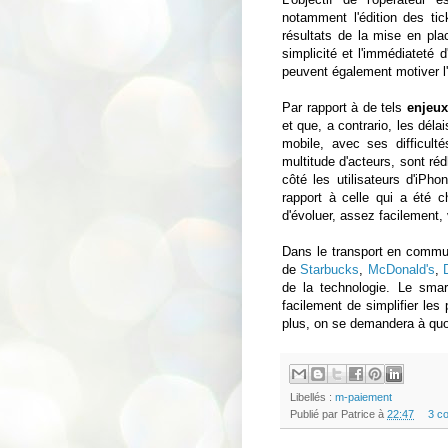
notamment l'édition des tick
résultats de la mise en pl
simplicité et l'immédiateté 
peuvent également motiver l'i
Par rapport à de tels
enjeux
et que, a contrario, les dél
mobile, avec ses difficult
multitude d'acteurs, sont réd
côté les utilisateurs d'iPho
rapport à celle qui a été c
d'évoluer, assez facilement, 
Dans le transport en commu
de
Starbucks
,
McDonald's
,
de la technologie. Le sma
facilement de simplifier les
plus, on se demandera à quoi
Libellés :
m-paiement
Publié par
Patrice
à
22:47
3 c