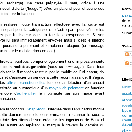
ou recharge) une carte prépayée, il peut, grâce à une
un seuil d'alerte ("budget") et/ou un plafond pour chacune des
Newsle
inies par la banque.
Rece
de « 
on réalisée, toute transaction effectuée avec la carte est
votre 
'une part pour la catégoriser et, d'autre part, pour vérifier les
Suive
es par l'utilisateur dans la famille correspondante. Si son
rte lui sera immédiatement envoyée mais si c'est le plafond
tion pourra être purement et simplement bloquée (un message
S’abo
nsmis sur le mobile, dans ce cas).
Ar
brevets publiées comporte également une impressionnante
C
es de la
réalité augmentée
(
dans un sens large
). Dans tous
lyser le flux vidéo restitué par le mobile de l'utilisateur, d'y
s et d'associer un service à cette reconnaissance. Il s'agira,
Libell
 des
offres promotionnelles
lors de la détection d'un produit
allianz
 assistée ou automatique d'un
moyen de paiement
en fonction
 encore d
'authentifier
le mobinaute par son image avant
appst
inancières.
of am
postal
era la fonction "
SnapStock
" intégrée dans l'application mobile
bpce
ette dernière incite le consommateur à scanner le code à
comm
uérir des titres
de son créateur, les ingénieurs de Bank of
crédi
déve
aire autant en repérant la marque à travers la caméra du
don