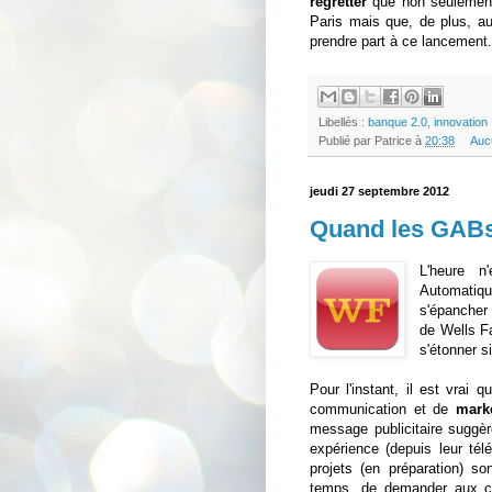
regretter
que non seulement 
Paris mais que, de plus, auc
prendre part à ce lancement.
Libellés :
banque 2.0
,
innovation
Publié par
Patrice
à
20:38
Auc
jeudi 27 septembre 2012
Quand les GABs s
L'heure 
Automatiqu
s'épancher
de Wells Fa
s'étonner s
Pour l'instant, il est vrai
communication et de
mark
message publicitaire suggèr
expérience (depuis leur tél
projets (en préparation) so
temps, de demander aux cli