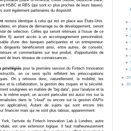
nent HSBC et RBS (qui sont ici plus proches de leurs bases).
es sont également partenaires du dispositif.
nt
restera identique à celui qui est en place aux États-Unis.
►
didates, en phase de démarrage ou de développement, seront
►
ité de sélection. Celles qui seront retenues à l'issue de ce
►
t être 6) auront accès à un accompagnement personnalisé,
able d'une des banques participantes et un entrepreneur.
►
dirigeants bénéficieront ainsi, entre autres, de conseils,
►
etours et commentaires sur leur produit, d'opportunités de
►
ent de leurs réseaux de connaissances...
►
 privilégiés
pour la première session du Fintech Innovation
►
structifs, en ce sens qu'ils reflètent les préoccupations
►
20
ues. On y retrouve donc, naturellement, la mobilité, les
x et la collaboration, la gestion des risques et la sécurité.
►
20
ment soulignées en matière de "big data", pour l'analyse et la
s le même esprit, un accent particulier est aussi mis sur la
ernalisées dans le "
cloud
" ou encore sur la gestion d'APIs
ion applicative). Autant de sujets qui sont encore très
ur financier mais qui ne sont plus tabous, apparemment.
ork, l'arrivée du Fintech Innovation Lab à Londres, autre
ndiale, est une extension logique. Il faut malheureusement