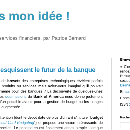
s mon idée !
services financiers, par Patrice Bernard
Bienv
« C'e
esquissent le futur de la banque
rend
l'act
s de
brevets
des entreprises technologiques révèlent parfois
sect
Berna
s produits ou services mais aviez-vous imaginé qu'il pouvait
 même pour des banques ? La découverte de quelques-unes
En
sa
res
soumissions
de
Bank of America
nous donne justement
Contac
d'un possible avenir pour la gestion de budget ou les usages
ISSN
té augmentée...
attention (dont le dépôt date de plus d'un an) s'intitule "
budget
Reche
paid Card Budgeting
") et propose une vision intéressante de
nnelles. Le principe en est finalement assez simple : lorsque