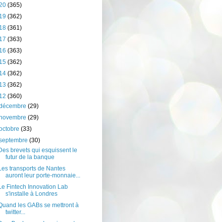
20
(365)
19
(362)
18
(361)
17
(363)
16
(363)
15
(362)
14
(362)
13
(362)
12
(360)
décembre
(29)
novembre
(29)
octobre
(33)
septembre
(30)
Des brevets qui esquissent le
futur de la banque
Les transports de Nantes
auront leur porte-monnaie...
Le Fintech Innovation Lab
s'installe à Londres
Quand les GABs se mettront à
twitter...