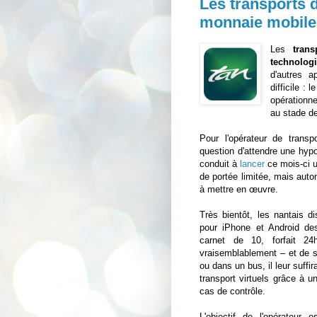
Les transports d
monnaie mobile
Les
tran
technolog
d'autres a
difficile :
opérationn
au stade de
Pour l'opérateur de trans
question d'attendre une hypo
conduit à
lancer
ce mois-ci u
de portée limitée, mais aut
à mettre en œuvre.
Très bientôt, les nantais 
pour iPhone et Android des
carnet de 10, forfait 24
vraisemblablement – et de s
ou dans un bus, il leur suffi
transport virtuels grâce à 
cas de contrôle.
L'objectif de l'opérateur 