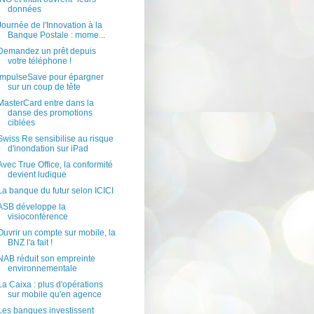
données
Journée de l'Innovation à la
Banque Postale : mome...
Demandez un prêt depuis
votre téléphone !
ImpulseSave pour épargner
sur un coup de tête
MasterCard entre dans la
danse des promotions
ciblées
Swiss Re sensibilise au risque
d'inondation sur iPad
Avec True Office, la conformité
devient ludique
La banque du futur selon ICICI
ASB développe la
visioconférence
Ouvrir un compte sur mobile, la
BNZ l'a fait !
NAB réduit son empreinte
environnementale
La Caixa : plus d'opérations
sur mobile qu'en agence
Les banques investissent