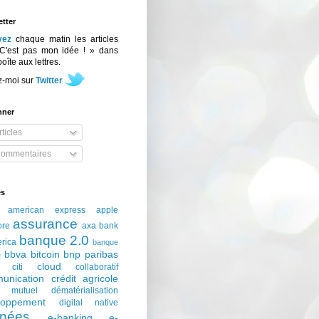
tter
vez
chaque matin les articles
C'est pas mon idée ! » dans
boîte aux lettres.
z-moi sur
Twitter
nner
ticles
ommentaires
és
american express
apple
assurance
ore
axa
bank
banque 2.0
erica
banque
bbva
bitcoin
bnp paribas
e
cloud
citi
collaboratif
unication
crédit agricole
t mutuel
dématérialisation
loppement
digital native
nées
e-banking
e-