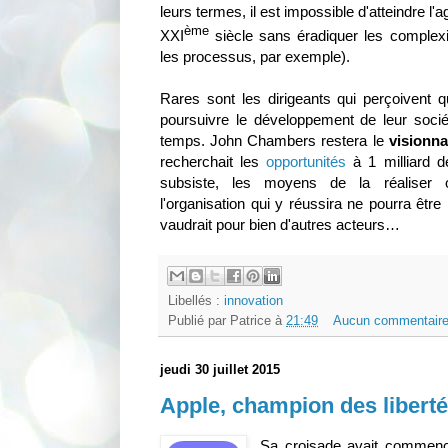
leurs termes, il est impossible d'atteindre l'ag
ème
XXI
siècle sans éradiquer les complexi
les processus, par exemple).
Rares sont les dirigeants qui perçoivent q
poursuivre le développement de leur soci
temps. John Chambers restera le
visionna
recherchait les
opportunités
à 1 milliard de
subsiste, les moyens de la réaliser 
l'organisation qui y réussira ne pourra êtr
vaudrait pour bien d'autres acteurs…
Libellés :
innovation
Publié par
Patrice
à
21:49
Aucun commentaire
jeudi 30 juillet 2015
Apple, champion des liberté
Sa croisade avait commen