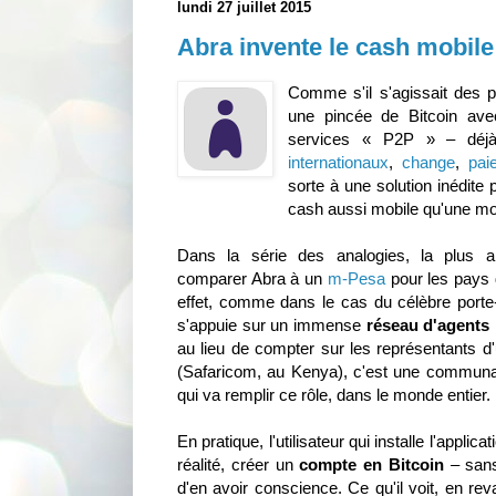
lundi 27 juillet 2015
Abra invente le cash mobile
Comme s'il s'agissait des 
une pincée de Bitcoin ave
services « P2P » – déj
internationaux
,
change
,
pai
sorte à une solution inédite 
cash aussi mobile qu'une mo
Dans la série des analogies, la plus ap
comparer Abra à un
m-Pesa
pour les pays 
effet, comme dans le cas du célèbre porte
s'appuie sur un immense
réseau d'agents
au lieu de compter sur les représentants d
(Safaricom, au Kenya), c'est une communaut
qui va remplir ce rôle, dans le monde entier.
En pratique, l'utilisateur qui installe l'appli
réalité, créer un
compte en Bitcoin
– sans
d'en avoir conscience. Ce qu'il voit, en rev