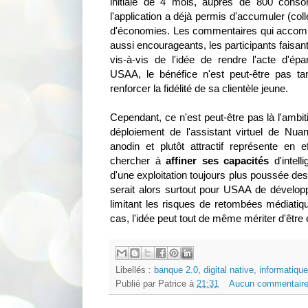
initiale de 4 mois, auprès de 800 con
l'application a déjà permis d'accumuler (col
d'économies. Les commentaires qui accomp
aussi encourageants, les participants faisa
vis-à-vis de l'idée de rendre l'acte d'é
USAA, le bénéfice n'est peut-être pas t
renforcer la fidélité de sa clientèle jeune.
Cependant, ce n'est peut-être pas là l'ambit
déploiement de l'assistant virtuel de Nu
anodin et plutôt attractif représente en e
chercher à
affiner ses capacités
d'intelli
d'une exploitation toujours plus poussée des
serait alors surtout pour USAA de développ
limitant les risques de retombées médiatiqu
cas, l'idée peut tout de même mériter d'êtr
Libellés :
banque 2.0
,
digital native
,
informatique
Publié par
Patrice
à
21:31
Aucun commentaire