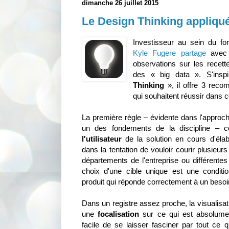
dimanche 26 juillet 2015
Le Design Thinking appliqu
Investisseur au sein du f
Kyle Fugere
partage
avec 
observations sur les recet
des « big data ». S'insp
Thinking
», il offre 3 reco
qui souhaitent réussir dans 
La première règle – évidente dans l'approche
un des fondements de la discipline – 
l'utilisateur
de la solution en cours d'élab
dans la tentation de vouloir courir plusieur
départements de l'entreprise ou différent
choix d'une cible unique est une conditi
produit qui réponde correctement à un besoi
Dans un registre assez proche, la visualisat
une
focalisation
sur ce qui est absolument
facile de se laisser fasciner par tout ce q