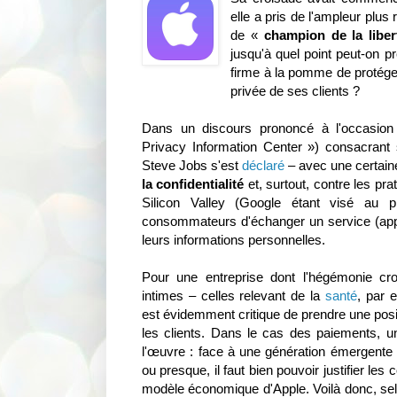
elle a pris de l'ampleur plu
de «
champion de la liber
jusqu'à quel point peut-on pr
firme à la pomme de protéger
privée de ses clients ?
Dans un discours prononcé à l'occasion 
Privacy Information Center ») consacran
Steve Jobs s'est
déclaré
– avec une certai
la confidentialité
et, surtout, contre les pra
Silicon Valley (Google étant visé au p
consommateurs d'échanger un service (app
leurs informations personnelles.
Pour une entreprise dont l'hégémonie cr
intimes – celles relevant de la
santé
, par 
est évidemment critique de prendre une posit
les clients. Dans le cas des paiements, u
l'œuvre : face à une génération émergente 
ou presque, il faut bien pouvoir justifier l
modèle économique d'Apple. Voilà donc, selon