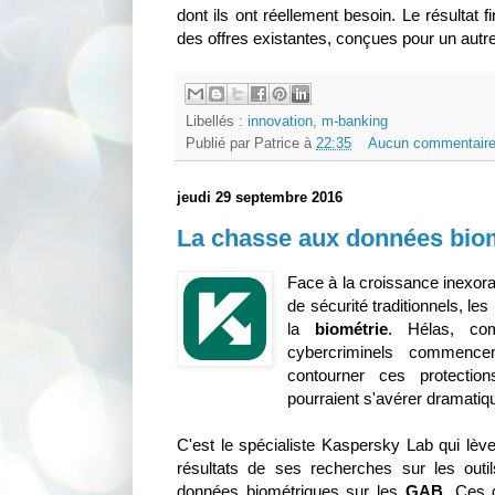
dont ils ont réellement besoin. Le résultat f
des offres existantes, conçues pour un aut
Libellés :
innovation
,
m-banking
Publié par
Patrice
à
22:35
Aucun commentaire
jeudi 29 septembre 2016
La chasse aux données biom
Face à la croissance inexo
de sécurité traditionnels, le
la
biométrie
. Hélas, com
cybercriminels commence
contourner ces protecti
pourraient s'avérer dramatiq
C'est le spécialiste Kaspersky Lab qui lève 
résultats de ses recherches sur les out
données biométriques sur les
GAB
. Ces 