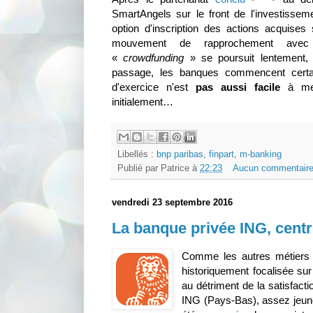
SmartAngels sur le front de l'investissemen
option d'inscription des actions acquis
mouvement de rapprochement avec
«
crowdfunding
» se poursuit lentement,
passage, les banques commencent certa
d'exercice n'est
pas aussi facile
à mene
initialement…
Libellés :
bnp paribas
,
finpart
,
m-banking
Publié par
Patrice
à
22:23
Aucun commentaire
vendredi 23 septembre 2016
La banque privée ING, centr
Comme les autres métiers 
historiquement focalisée sur 
au détriment de la satisfacti
ING (Pays-Bas), assez jeune